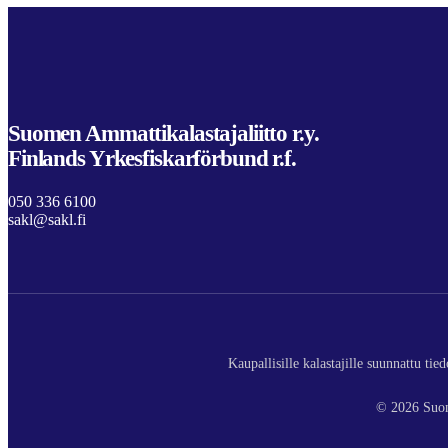
Suomen Ammattikalastajaliitto r.y.
Finlands Yrkesfiskarförbund r.f.
050 336 6100
sakl@sakl.fi
Kaupallisille kalastajille suunnattu ti
© 2026 Suom