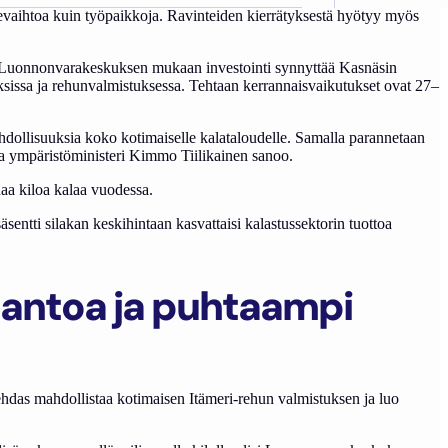
ikevaihtoa kuin työpaikkoja. Ravinteiden kierrätyksestä hyötyy myös
ta. Luonnonvarakeskuksen mukaan investointi synnyttää Kasnäsin
tuksissa ja rehunvalmistuksessa. Tehtaan kerrannaisvaikutukset ovat 27–
hdollisuuksia koko kotimaiselle kalataloudelle. Samalla parannetaan
 ja ympäristöministeri Kimmo Tiilikainen sanoo.
aa kiloa kalaa vuodessa.
entti silakan keskihintaan kasvattaisi kalastussektorin tuottoa
tantoa ja puhtaampi
ehdas mahdollistaa kotimaisen Itämeri-rehun valmistuksen ja luo