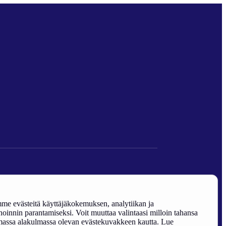
den edistäminen).
e evästeitä käyttäjäkokemuksen, analytiikan ja
oinnin parantamiseksi. Voit muuttaa valintaasi milloin tahansa
assa alakulmassa olevan evästekuvakkeen kautta. Lue