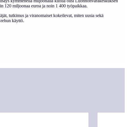
n lisäys kymmenellä miljoonalla kilolla olisi Luonnonvarakeskuksen
oin 120 miljoonaa euroa ja noin 1 400 työpaikkaa.
täjät, tutkimus ja viranomaiset kokeilevat, miten uusia sekä
-rehun käyttö.