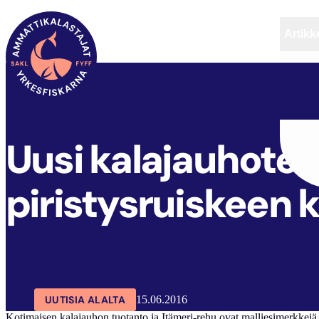
Artikke
SAKL
ARTIKKELIT
AJANKOHTAISTA
Uusi kalajauhote
piristysruiskeen 
UUTISIA ALALTA
15.06.2016
Kotimaisen kalajauhon tuotanto ja Itämeri-rehu ovat malliesimerkkej