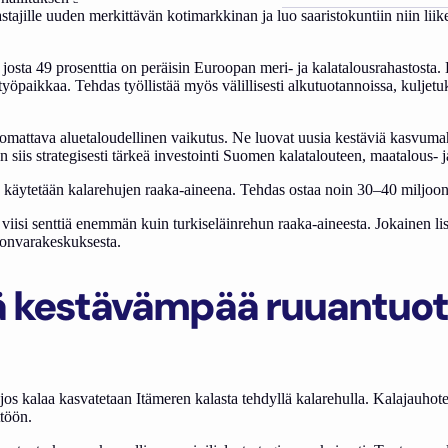
stajille uuden merkittävän kotimarkkinan ja luo saaristokuntiin niin li
 josta 49 prosenttia on peräisin Euroopan meri- ja kalatalousrahastos
a työpaikkaa. Tehdas työllistää myös välillisesti alkutuotannoissa, kulje
uomattava aluetaloudellinen vaikutus. Ne luovat uusia kestäviä kasvuma
 siis strategisesti tärkeä investointi Suomen kalatalouteen, maatalous-
ta käytetään kalarehujen raaka-aineena. Tehdas ostaa noin 30–40 miljoon
isi senttiä enemmän kuin turkiseläinrehun raaka-aineesta. Jokainen lisäs
nonvarakeskuksesta.
lä kestävämpää ruuantuo
jos kalaa kasvatetaan Itämeren kalasta tehdyllä kalarehulla. Kalajauhot
ttöön.