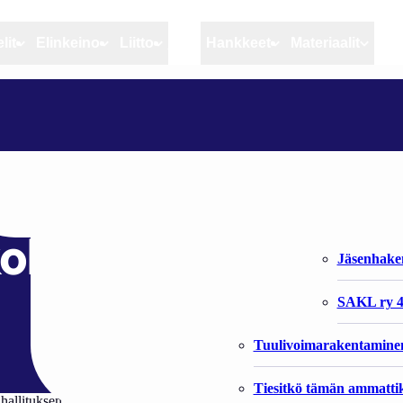
lit
Elinkeino
Liitto
MSC
Hankkeet
Materiaalit
Artikkelit
Elinkeino
Liitto
UUSI KALAJAUHOTEHDAS ANTAA PIRISTYSRUISKEEN KOKO KALATALOUDELLE
Ajankohtaista
Kiintiöseuranta
Organisaat
Blogit
Rannikko ja sisävesikal
Liiton vast
hdas antaa
Heikin horisontista
Elinkeinokalatalouden t
Jäsenjärje
koko kalataloudelle
Kalat ja kalatalous
Jäsenhak
Vahinkoeläimet
SAKL ry 4
Tuulivoimarakentamine
Tiesitkö tämän ammattik
ä hallituksen sinisen biotalouden kärkihankkeesta. Luonnonvarakeskuks