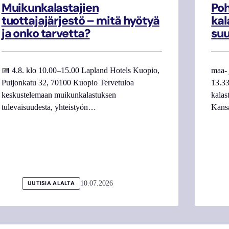
Muikunkalastajien
Poh
tuottajajärjestö – mitä hyötyä
kal
ja onko tarvetta?
su
📅 4.8. klo 10.00–15.00 Lapland Hotels Kuopio,
maa- 
Puijonkatu 32, 70100 Kuopio Tervetuloa
13.33
keskustelemaan muikunkalastuksen
kalas
tulevaisuudesta, yhteistyön…
Kans
10.07.2026
UUTISIA ALALTA