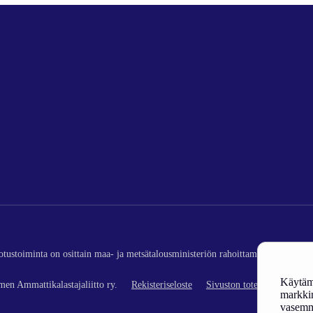
edotustoiminta on osittain maa- ja metsätalousministeriön rahoittamaa (kalatalou
Käytämm
en Ammattikalastajaliitto ry.
Rekisteriseloste
Sivuston toteutus
markkin
vasemm