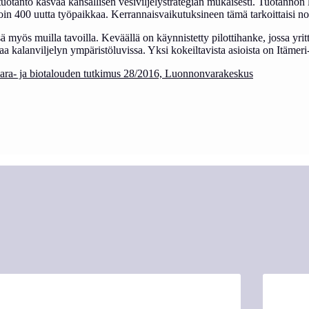
tuotanto kasvaa kansallisen vesiviljelystrategian mukaisesti. Tuotanno
oin 400 uutta työpaikkaa. Kerrannaisvaikutuksineen tämä tarkoittaisi n
sä myös muilla tavoilla. Keväällä on käynnistetty pilottihanke, jossa yrit
aa kalanviljelyn ympäristöluvissa. Yksi kokeiltavista asioista on Itämeri
nvara- ja biotalouden tutkimus 28/2016, Luonnonvarakeskus