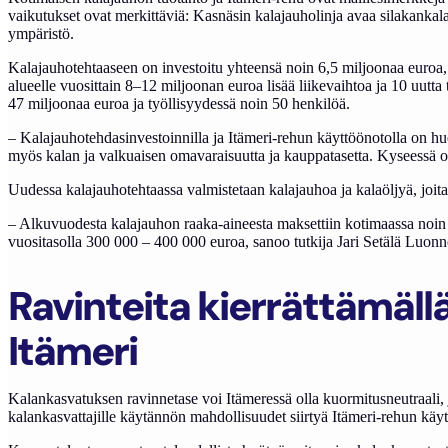
vaikutukset ovat merkittäviä: Kasnäsin kalajauholinja avaa silakankala
ympäristö.
Kalajauhotehtaaseen on investoitu yhteensä noin 6,5 miljoonaa euroa,
alueelle vuosittain 8–12 miljoonan euroa lisää liikevaihtoa ja 10 uutt
47 miljoonaa euroa ja työllisyydessä noin 50 henkilöä.
– Kalajauhotehdasinvestoinnilla ja Itämeri-rehun käyttöönotolla on h
myös kalan ja valkuaisen omavaraisuutta ja kauppatasetta. Kyseessä on
Uudessa kalajauhotehtaassa valmistetaan kalajauhoa ja kalaöljyä, joi
– Alkuvuodesta kalajauhon raaka-aineesta maksettiin kotimaassa noin vi
vuositasolla 300 000 – 400 000 euroa, sanoo tutkija Jari Setälä Luon
Ravinteita kierrättämäl
Itämeri
Kalankasvatuksen ravinnetase voi Itämeressä olla kuormitusneutraali, 
kalankasvattajille käytännön mahdollisuudet siirtyä Itämeri-rehun käy