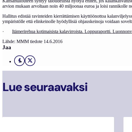
Kansantalouteen syntyy taloudellista hyötyä eniten, jos kalankasvatus
arvion mukaan arvoltaan noin 40 miljoonaa euroa ja loisi rannikolle n
Hallitus edistää ravinteiden kierrättämisen käyttöönottoa kalanviljelys
ympäristölle että elinkeinolle hyödyllisiä ohjauskeinoja voidaan sovelt
·
Itämerirehua kotimaisista kalavirroista. Loppuraportti. Luonno
Lähde: MMM tiedote 14.6.2016
Jaa
Facebook
X
Lue seuraavaksi