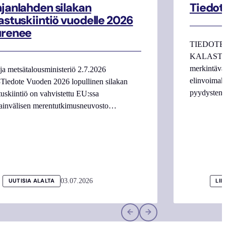
janlahden silakan
Tiedot
astuskiintiö vuodelle 2026
urenee
TIEDOTE
KALASTAJI
merkintäva
ja metsätalousministeriö 2.7.2026
elinvoimake
Tiedote Vuoden 2026 lopullinen silakan
pyydysten m
tuskiintiö on vahvistettu EU:ssa
ainvälisen merentutkimusneuvosto…
03.07.2026
UUTISIA ALALTA
LII