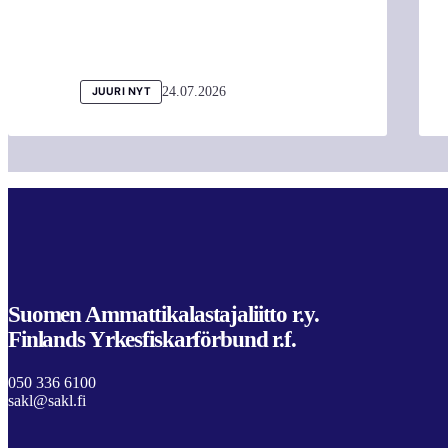
24.07.2026
JUURI NYT
Suomen Ammattikalastajaliitto r.y.
Finlands Yrkesfiskarförbund r.f.
050 336 6100
sakl@sakl.fi