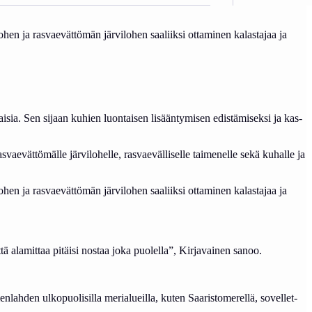
en ja ras­va­evät­tö­män jär­vi­lo­hen saa­liik­si ot­ta­mi­nen ka­las­ta­jaa ja
sia. Sen si­jaan ku­hien luon­tai­sen li­sään­ty­mi­sen edis­tä­mi­sek­si ja kas­
a­evät­tö­mäl­le jär­vi­lo­hel­le, ras­va­eväl­li­sel­le tai­me­nel­le se­kä ku­hal­le ja
en ja ras­va­evät­tö­män jär­vi­lo­hen saa­liik­si ot­ta­mi­nen ka­las­ta­jaa ja
t­tä ala­mit­taa pi­täi­si nos­taa jo­ka puo­lel­la”, Kir­ja­vai­nen sa­noo.
en ul­ko­puo­li­sil­la me­ria­lueil­la, ku­ten Saa­ris­to­me­rel­lä, so­vel­let­