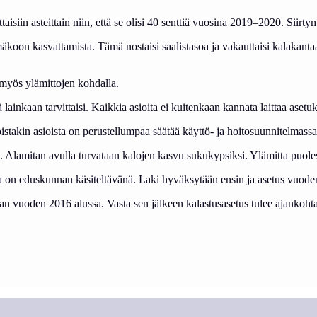
et­tai­siin as­teit­tain niin, et­tä se oli­si 40 sent­tiä vuo­si­na 2019–2020. Siir­ty­mä
­koon kas­vat­ta­mis­ta. Tä­mä nos­tai­si saa­lis­ta­soa ja va­kaut­tai­si ka­la­kan­t
myös ylä­mit­to­jen koh­dal­la.
i­tä lain­kaan tar­vit­tai­si. Kaik­kia asioi­ta ei kui­ten­kaan kan­na­ta lait­taa ase­
ois­ta­kin asiois­ta on pe­rus­tel­lum­paa sää­tää käyt­tö- ja hoi­to­suun­ni­tel­mas­sa
sa­kin. Ala­mi­tan avul­la tur­va­taan ka­lo­jen kas­vu su­ku­kyp­sik­si. Ylä­mit­ta puo
on edus­kun­nan kä­si­tel­tä­vä­nä. La­ki hy­väk­sy­tään en­sin ja ase­tus vuo­
n vuo­den 2016 alus­sa. Vas­ta sen jäl­keen ka­las­tus­ase­tus tu­lee ajan­koh­tai­