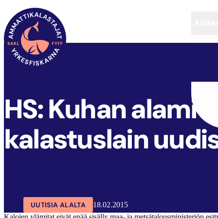
Artikke
SAKL
ARTIKKELIT
AJANKOHTAISTA
HS: Kuhan alamitta
kalastuslain uud
UUTISIA ALALTA
18.02.2015
Ka­lo­jen ylä­mi­tat ei­vät enää si­säl­ly maa- ja met­sä­ta­lous­mi­nis­te­riön esi­tyk