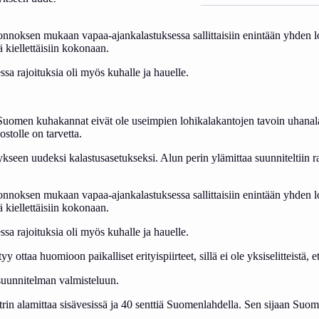
n­nok­sen mu­kaan va­paa-ajan­ka­las­tuk­ses­sa sal­lit­tai­siin enin­tään yh­den lo­h
 kiel­let­täi­siin ko­ko­naan.
s­sa ra­joi­tuk­sia oli myös ku­hal­le ja hauel­le.
­men ku­ha­kan­nat ei­vät ole useim­pien lo­hi­ka­la­kan­to­jen ta­voin uha­na­lai­
s­tol­le on tar­vet­ta.
­seen uu­dek­si ka­las­tu­sa­se­tuk­sek­si. Alun pe­rin ylä­mit­taa suun­ni­tel­tiin ras­v
n­nok­sen mu­kaan va­paa-ajan­ka­las­tuk­ses­sa sal­lit­tai­siin enin­tään yh­den lo­h
 kiel­let­täi­siin ko­ko­naan.
s­sa ra­joi­tuk­sia oli myös ku­hal­le ja hauel­le.
y ot­taa huo­mioon pai­kal­li­set eri­tyis­piir­teet, sil­lä ei ole yk­si­se­lit­teis­tä, e
suun­ni­tel­man val­mis­te­luun.
mit­taa si­sä­ve­sis­sä ja 40 sent­tiä Suo­men­lah­del­la. Sen si­jaan Suo­men­lah­d