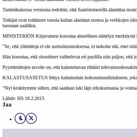
Tam­mi­kui­ses­sa ver­sios­sa to­det­tiin, et­tä Saa­ris­to­me­rel­lä ala­mit­taa nos­t
Tut­ki­jat ovat esit­tä­neet vuo­sia ku­han ala­mi­tan nos­toa ja verk­ko­jen sil­mä
tues­saan saa­liik­si.
MI­NIS­TE­RIÖN Kir­ja­vai­nen ko­ros­taa alueel­li­sen sää­te­lyn mer­ki­tys­tä 
”Se, et­tä ylä­mit­to­ja ei ole ase­tus­luon­nok­ses­sa, ei tar­koi­ta si­tä, et­tei ni
Hän ko­ros­taa, et­tä olo­suh­teet vaih­te­le­vat eri puo­lil­la niin pal­jon, et­tä j
Pyyn­ti­mit­to­jen ta­voi­te on, et­tä ka­las­tet­ta­vaa riit­täi­si tu­le­vai­suu­des­
KA­LAS­TUS­ASE­TUS liit­tyy ka­las­tus­lain ko­ko­nai­suu­dis­tuk­seen, jo­ka 
”Nyt kes­ki­tym­me sii­hen, et­tä saa­daan la­ki lä­pi edus­kun­nas­sa ja voi­maa
Lähde: HS 18.2.2015
Jaa
Facebook
X