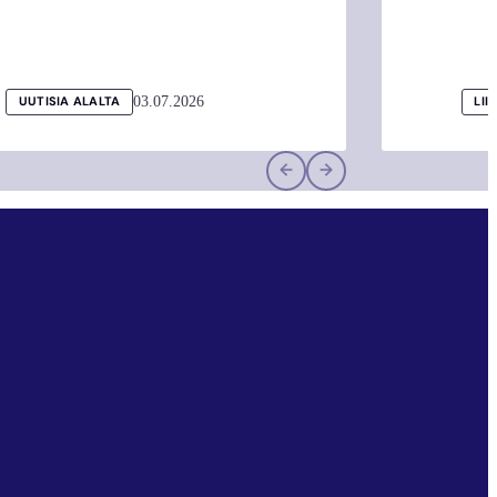
03.07.2026
UUTISIA ALALTA
LII