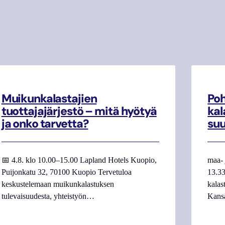
Muikunkalastajien
Poh
tuottajajärjestö – mitä hyötyä
kal
ja onko tarvetta?
su
📅 4.8. klo 10.00–15.00 Lapland Hotels Kuopio,
maa- 
Puijonkatu 32, 70100 Kuopio Tervetuloa
13.33
keskustelemaan muikunkalastuksen
kalas
tulevaisuudesta, yhteistyön…
Kans