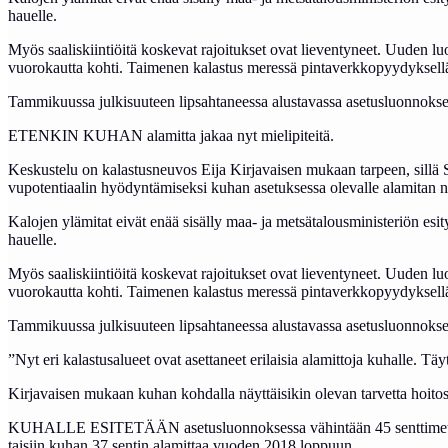
hauel­le.
Myös saa­lis­kiin­tiöi­tä kos­ke­vat ra­joi­tuk­set ovat lie­ven­ty­neet. Uu­den luo
vuo­ro­kaut­ta koh­ti. Tai­me­nen ka­las­tus me­res­sä pin­ta­verk­ko­pyy­dyk­sel­lä
Tam­mi­kuus­sa jul­ki­suu­teen lip­sah­ta­nees­sa alus­ta­vas­sa ase­tus­luon­nok­se
ETEN­KIN KU­HAN ala­mit­ta ja­kaa nyt mie­li­pi­tei­tä.
Kes­kus­te­lu on ka­las­tus­neu­vos Eija Kirjavaisen mu­kaan tar­peen, sil­lä Suo
vu­po­ten­tiaa­lin hyö­dyn­tä­mi­sek­si ku­han ase­tuk­ses­sa ole­val­le ala­mi­tan no
Ka­lo­jen ylä­mi­tat ei­vät enää si­säl­ly maa- ja met­sä­ta­lous­mi­nis­te­riön esi­tyk
hauel­le.
Myös saa­lis­kiin­tiöi­tä kos­ke­vat ra­joi­tuk­set ovat lie­ven­ty­neet. Uu­den luo
vuo­ro­kaut­ta koh­ti. Tai­me­nen ka­las­tus me­res­sä pin­ta­verk­ko­pyy­dyk­sel­lä
Tam­mi­kuus­sa jul­ki­suu­teen lip­sah­ta­nees­sa alus­ta­vas­sa ase­tus­luon­nok­se
”Nyt eri ka­las­tus­alueet ovat aset­ta­neet eri­lai­sia ala­mit­to­ja ku­hal­le. Täy­ty
Kir­ja­vai­sen mu­kaan ku­han koh­dal­la näyt­täi­si­kin ole­van tar­vet­ta hoi­to­
KU­HAL­LE ESI­TE­TÄÄN ase­tus­luon­nok­ses­sa vä­hin­tään 45 sent­ti­met­rin ala­
tai­siin ku­han 37 sen­tin ala­mit­taa vuo­den 2018 lop­puun.