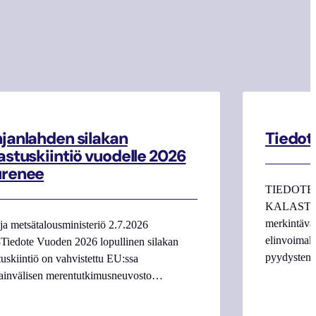
janlahden silakan
Tiedot
astuskiintiö vuodelle 2026
urenee
TIEDOTE
KALASTAJI
merkintäva
ja metsätalousministeriö 2.7.2026
elinvoimake
Tiedote Vuoden 2026 lopullinen silakan
pyydysten m
tuskiintiö on vahvistettu EU:ssa
ainvälisen merentutkimusneuvosto…