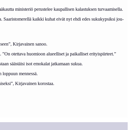
­kaut­ta mi­nis­te­riö pe­rus­te­lee kau­pal­li­sen ka­las­tuk­sen tur­vaa­mi­sel­la.
aa. Saa­ris­to­me­rel­lä kaik­ki ku­hat ei­vät nyt eh­di edes su­ku­kyp­sik­si jou­
tuk­seen”, Kir­ja­vai­nen sa­noo.
. ”On otet­ta­va huo­mioon alueel­li­set ja pai­kal­li­set eri­tyis­piir­teet.”
­les­taan sääs­täi­si isot emo­ka­lat jat­ka­maan su­kua.
den lop­puun men­nes­sä.
sek­si”, Kir­ja­vai­nen ko­ros­taa.