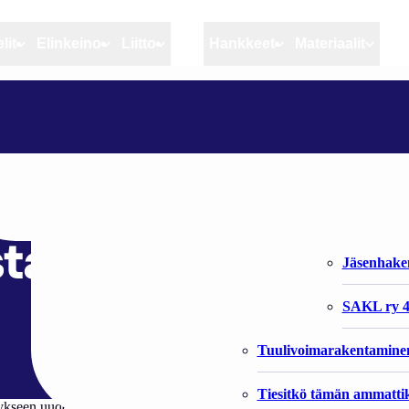
lit
Elinkeino
Liitto
MSC
Hankkeet
Materiaalit
Artikkelit
Elinkeino
Liitto
HS: KUHAN ALAMITTA JAKAA MIELIPITEITÄ KALASTUSLAIN UUDISTAMISESSA
Ajankohtaista
Kiintiöseuranta
Organisaat
Blogit
Rannikko ja sisävesikal
Liiton vast
 jakaa mielipiteit
Heikin horisontista
Elinkeinokalatalouden t
Jäsenjärje
istamisessa
Kalat ja kalatalous
Jäsenhak
Vahinkoeläimet
SAKL ry 4
Tuulivoimarakentamine
Tiesitkö tämän ammattik
­seen uu­dek­si ka­las­tu­sa­se­tuk­sek­si. Alun pe­rin ylä­mit­taa suun­ni­tel­tiin ras­v