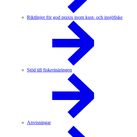
Riktlinjer för god praxis inom kust- och insjöfiske
Stöd till fiskerinäringen
Anvisningar