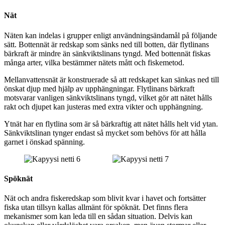
Nät
Näten kan indelas i grupper enligt användningsändamål på följande
sätt. Bottennät är redskap som sänks ned till botten, där flytlinans
bärkraft är mindre än sänkviktslinans tyngd. Med bottennät fiskas
många arter, vilka bestämmer nätets mått och fiskemetod.
Mellanvattensnät är konstruerade så att redskapet kan sänkas ned till
önskat djup med hjälp av upphängningar. Flytlinans bärkraft
motsvarar vanligen sänkviktslinans tyngd, vilket gör att nätet hålls
rakt och djupet kan justeras med extra vikter och upphängning.
Ytnät har en flytlina som är så bärkraftig att nätet hålls helt vid ytan.
Sänkviktslinan tynger endast så mycket som behövs för att hålla
garnet i önskad spänning.
Spöknät
Nät och andra fiskeredskap som blivit kvar i havet och fortsätter
fiska utan tillsyn kallas allmänt för spöknät. Det finns flera
mekanismer som kan leda till en sådan situation. Delvis kan