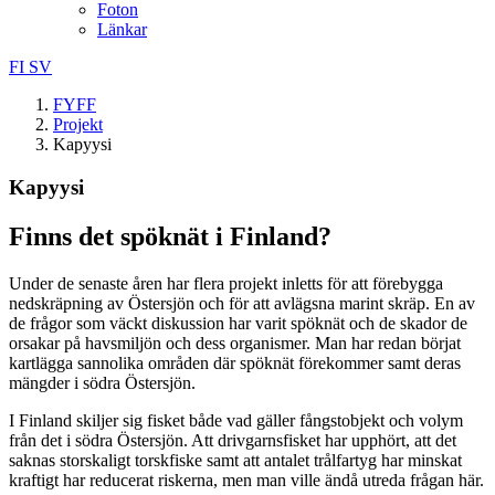
Foton
Länkar
FI
SV
FYFF
Projekt
Kapyysi
Kapyysi
Finns det spöknät i Finland?
Under de senaste åren har flera projekt inletts för att förebygga
nedskräpning av Östersjön och för att avlägsna marint skräp. En av
de frågor som väckt diskussion har varit spöknät och de skador de
orsakar på havsmiljön och dess organismer. Man har redan börjat
kartlägga sannolika områden där spöknät förekommer samt deras
mängder i södra Östersjön.
I Finland skiljer sig fisket både vad gäller fångstobjekt och volym
från det i södra Östersjön. Att drivgarnsfisket har upphört, att det
saknas storskaligt torskfiske samt att antalet trålfartyg har minskat
kraftigt har reducerat riskerna, men man ville ändå utreda frågan här.