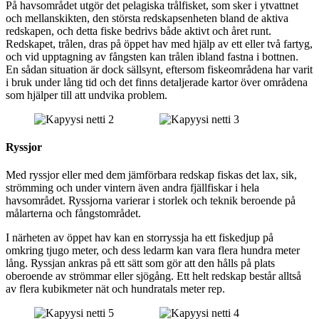
På havsområdet utgör det pelagiska trålfisket, som sker i ytvattnet
och mellanskikten, den största redskapsenheten bland de aktiva
redskapen, och detta fiske bedrivs både aktivt och året runt.
Redskapet, trålen, dras på öppet hav med hjälp av ett eller två fartyg,
och vid upptagning av fångsten kan trålen ibland fastna i bottnen.
En sådan situation är dock sällsynt, eftersom fiskeområdena har varit
i bruk under lång tid och det finns detaljerade kartor över områdena
som hjälper till att undvika problem.
Ryssjor
Med ryssjor eller med dem jämförbara redskap fiskas det lax, sik,
strömming och under vintern även andra fjällfiskar i hela
havsområdet. Ryssjorna varierar i storlek och teknik beroende på
målarterna och fångstområdet.
I närheten av öppet hav kan en storryssja ha ett fiskedjup på
omkring tjugo meter, och dess ledarm kan vara flera hundra meter
lång. Ryssjan ankras på ett sätt som gör att den hålls på plats
oberoende av strömmar eller sjögång. Ett helt redskap består alltså
av flera kubikmeter nät och hundratals meter rep.