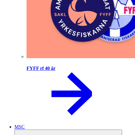
FYFF rf 40 år
MSC