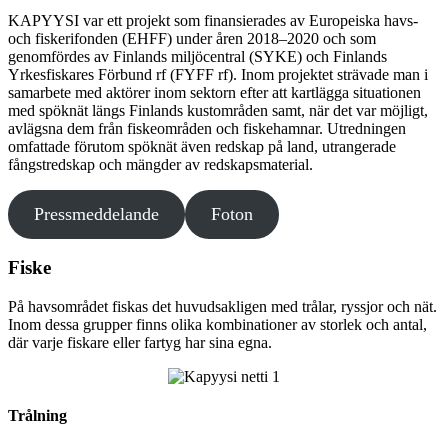
KAPYYSI var ett projekt som finansierades av Europeiska havs-
och fiskerifonden (EHFF) under åren 2018–2020 och som
genomfördes av Finlands miljöcentral (SYKE) och Finlands
Yrkesfiskares Förbund rf (FYFF rf). Inom projektet strävade man i
samarbete med aktörer inom sektorn efter att kartlägga situationen
med spöknät längs Finlands kustområden samt, när det var möjligt,
avlägsna dem från fiskeområden och fiskehamnar. Utredningen
omfattade förutom spöknät även redskap på land, utrangerade
fångstredskap och mängder av redskapsmaterial.
Pressmeddelande
Foton
Fiske
På havsområdet fiskas det huvudsakligen med trålar, ryssjor och nät.
Inom dessa grupper finns olika kombinationer av storlek och antal,
där varje fiskare eller fartyg har sina egna.
Trålning