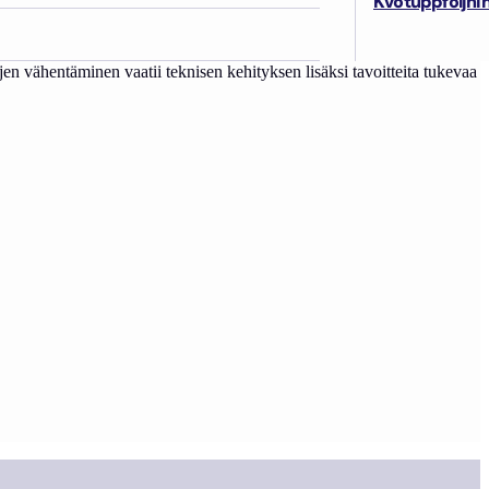
Kvotuppföljni
ä. Tiekartta liittyy kiinteästi KaKen vihreän siirtymän työpakettiin.
en vähentäminen vaatii teknisen kehityksen lisäksi tavoitteita tukevaa