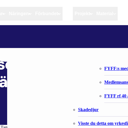
ar
Näringen
Förbundet
MSC
Projekt
Material
Artiklar
Näringen
Förbundet
TIEKARTTA KAUPALLISEN KALASTUKSEN VIHREÄÄN SIIRTYMÄÄN 2025–2050
Aktuellt
Kvotuppföljning
Organisatio
Bloggar
Riktlinjer för god praxis 
Förbundets 
isen kalastuksen
Stöd till fiskerinäringen
FYFF:s med
mään 2025–2050
Anvisningar
Medlemsan
Fiskar och fiskerihushåll
FYFF rf 40 
Skadedjur
Visste du detta om yrkesf
ampereen yliopiston kanssa tehnyt Tiekartan kaupallisen kalastuksen