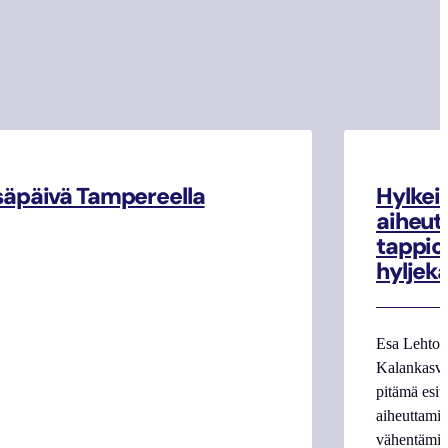
äpäivä Tampereella
Hylkei
aiheut
tappio
hyljek
Esa Lehto
Kalankasvat
pitämä esit
aiheuttamie
vähentämi