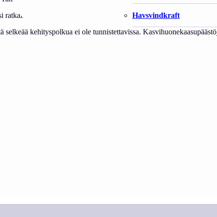
Havsvindkraft
ksi ratkaisuiksi sekä hahmoteltiin tulevaisuudessa vaadittavia toimenpiteit
ä selkeää kehityspolkua ei ole tunnistettavissa. Kasvihuonekaasupäästöj