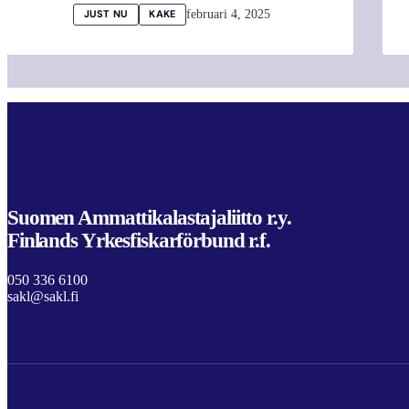
februari 4, 2025
JUST NU
KAKE
Suomen Ammattikalastajaliitto r.y.
Finlands Yrkesfiskarförbund r.f.
050 336 6100
sakl@sakl.fi