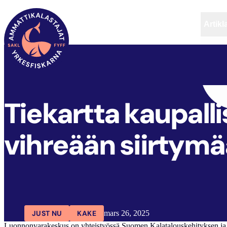
Artikl
FYFF
ARTIKLAR
AKTUELLT
Tiekartta kaupall
vihreään siirty
JUST NU
KAKE
mars 26, 2025
Luonnonvarakeskus on yhteistyössä Suomen Kalatalouskehityksen ja T