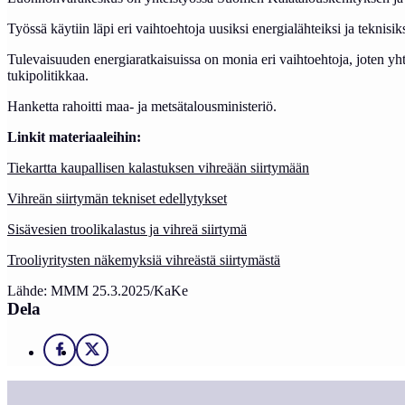
Työssä käytiin läpi eri vaihtoehtoja uusiksi energialähteiksi ja teknisi
Tulevaisuuden energiaratkaisuissa on monia eri vaihtoehtoja, joten yht
tukipolitikkaa.
Hanketta rahoitti maa- ja metsätalousministeriö.
Linkit materiaaleihin:
Tiekartta kaupallisen kalastuksen vihreään siirtymään
Vihreän siirtymän tekniset edellytykset
Sisävesien troolikalastus ja vihreä siirtymä
Trooliyritysten näkemyksiä vihreästä siirtymästä
Lähde: MMM 25.3.2025/KaKe
Dela
Facebook
X