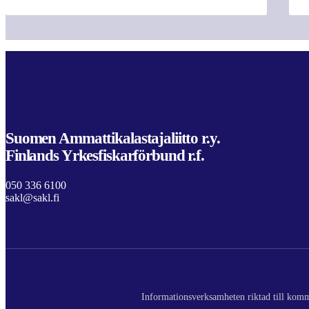
Suomen Ammattikalastajaliitto r.y.
Finlands Yrkesfiskarförbund r.f.
050 336 6100
sakl@sakl.fi
Informationsverksamheten riktad till komme