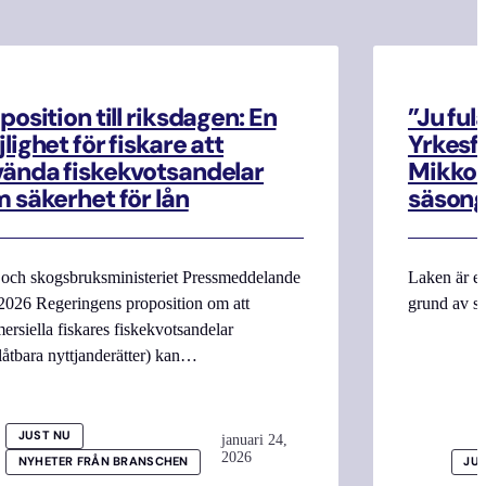
position till riksdagen: En
”Ju ful
lighet för fiskare att
Yrkesf
ända fiskekvotsandelar
Mikko M
 säkerhet för lån
säsong
 och skogsbruksministeriet Pressmeddelande
Laken är en
2026 Regeringens proposition om att
grund av si
rsiella fiskares fiskekvotsandelar
låtbara nyttjanderätter) kan…
JUST NU
januari 24,
2026
NYHETER FRÅN BRANSCHEN
JU