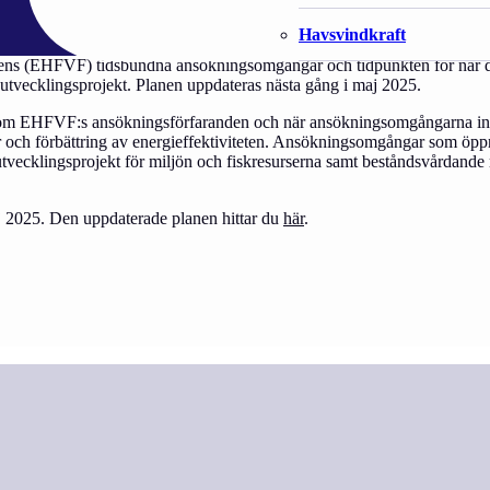
Havsvindkraft
dens (EHFVF) tidsbundna ansökningsomgångar och tidpunkten för när de
 utvecklingsprojekt. Planen uppdateras nästa gång i maj 2025.
 om EHFVF:s ansökningsförfaranden och när ansökningsomgångarna inle
rer och förbättring av energieffektiviteten. Ansökningsomgångar som öpp
utvecklingsprojekt för miljön och fiskresurserna samt beståndsvårdande 
aj 2025. Den uppdaterade planen hittar du
här
.