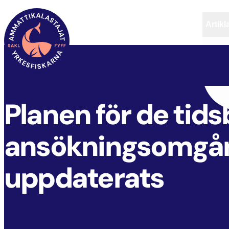
Artikl
FYFF
ARTIKLAR
AKTUELLT
Planen för de tid
ansökningsomgån
uppdaterats