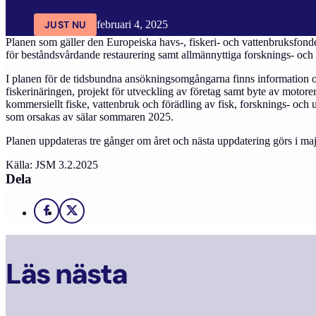
JUST NU
februari 4, 2025
Planen som gäller den Europeiska havs-, fiskeri- och vattenbruksfon
för beståndsvårdande restaurering samt allmännyttiga forsknings- och
I planen för de tidsbundna ansökningsomgångarna finns information
fiskerinäringen, projekt för utveckling av företag samt byte av moto
kommersiellt fiske, vattenbruk och förädling av fisk, forsknings- och 
som orsakas av sälar sommaren 2025.
Planen uppdateras tre gånger om året och nästa uppdatering görs i m
Källa: JSM 3.2.2025
Dela
Facebook
X
Läs nästa