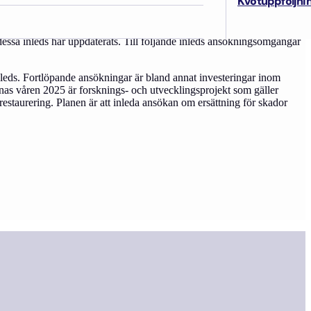
Kvotuppföljni
ssa inleds har uppdaterats. Till följande inleds ansökningsomgångar
ds. Fortlöpande ansökningar är bland annat investeringar inom
nas våren 2025 är forsknings- och utvecklingsprojekt som gäller
restaurering. Planen är att inleda ansökan om ersättning för skador