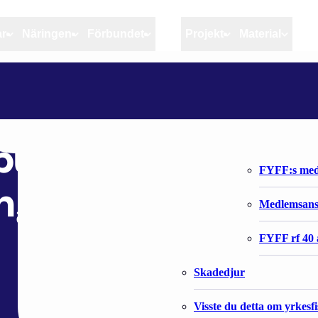
ar
Näringen
Förbundet
MSC
Projekt
Material
Artiklar
Näringen
Förbundet
PLANEN FÖR DE TIDSBUNDNA ANSÖKNINGSOMGÅNGARNA HAR UPPDATERATS
Aktuellt
Kvotuppföljning
Organisatio
Bloggar
Riktlinjer för god praxis 
Förbundets 
sbundna
Stöd till fiskerinäringen
FYFF:s med
garna har
Anvisningar
Medlemsan
Fiskar och fiskerihushåll
FYFF rf 40 
Skadedjur
Visste du detta om yrkesf