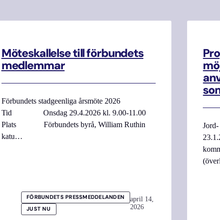
Möteskallelse till förbundets
Pro
medlemmar
möj
anv
som
Förbundets stadgeenliga årsmöte 2026
Tid Onsdag 29.4.2026 kl. 9.00-11.00
Plats Förbundets byrå, William Ruthin
Jord-
katu…
23.1.
komme
(över
FÖRBUNDETS PRESSMEDDELANDEN
april 14,
2026
JUST NU