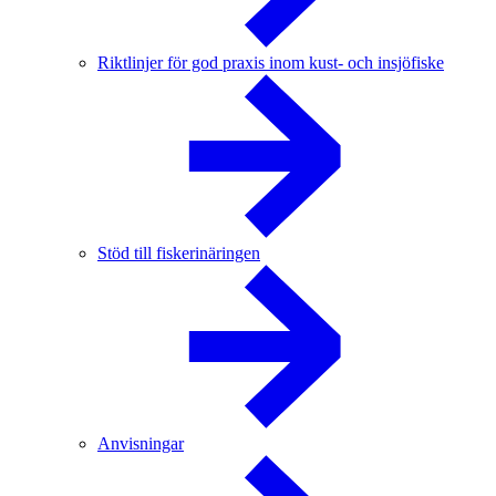
Riktlinjer för god praxis inom kust- och insjöfiske
Stöd till fiskerinäringen
Anvisningar