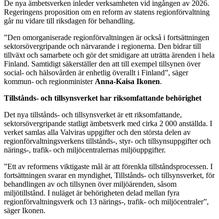
De nya ämbetsverken inleder verksamheten vid ingången av 2026.
Regeringens proposition om en reform av statens regionförvaltning
går nu vidare till riksdagen för behandling.
”Den omorganiserade regionförvaltningen är också i fortsättningen
sektorsövergripande och närvarande i regionerna. Den bidrar till
tillväxt och samarbete och gör det smidigare att uträtta ärenden i hela
Finland. Samtidigt säkerställer den att till exempel tillsynen över
social- och hälsovården är enhetlig överallt i Finland”, säger
kommun- och regionminister
Anna-Kaisa Ikonen
.
Tillstånds- och tillsynsverket har riksomfattande behörighet
Det nya tillstånds- och tillsynsverket är ett riksomfattande,
sektorsövergripande statligt ämbetsverk med cirka 2 000 anställda. I
verket samlas alla Valviras uppgifter och den största delen av
regionförvaltningsverkens tillstånds-, styr- och tillsynsuppgifter och
närings-, trafik- och miljöcentralernas miljöuppgifter.
”Ett av reformens viktigaste mål är att förenkla tillståndsprocessen. I
fortsättningen svarar en myndighet, Tillstånds- och tillsynsverket, för
behandlingen av och tillsynen över miljöärenden, såsom
miljötillstånd. I nuläget är behörigheten delad mellan fyra
regionförvaltningsverk och 13 närings-, trafik- och miljöcentraler”,
säger Ikonen.