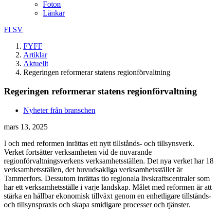
Foton
Länkar
FI
SV
FYFF
Artiklar
Aktuellt
Regeringen reformerar statens regionförvaltning
Regeringen reformerar statens regionförvaltning
Nyheter från branschen
mars 13, 2025
I och med reformen inrättas ett nytt tillstånds- och tillsynsverk.
Verket fortsätter verksamheten vid de nuvarande
regionförvaltningsverkens verksamhetsställen. Det nya verket har 18
verksamhetsställen, det huvudsakliga verksamhetsstället är
Tammerfors. Dessutom inrättas tio regionala livskraftscentraler som
har ett verksamhetsställe i varje landskap. Målet med reformen är att
stärka en hållbar ekonomisk tillväxt genom en enhetligare tillstånds-
och tillsynspraxis och skapa smidigare processer och tjänster.