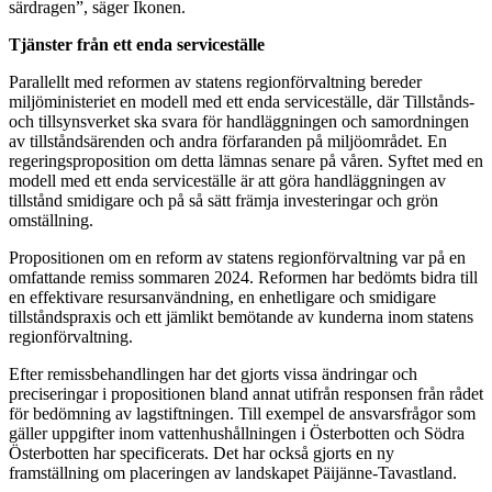
särdragen”, säger Ikonen.
Tjänster från ett enda service­ställe
Parallellt med reformen av statens regionförvaltning bereder
miljöministeriet en modell med ett enda serviceställe, där Tillstånds-
och tillsynsverket ska svara för handläggningen och samordningen
av tillståndsärenden och andra förfaranden på miljöområdet. En
regeringsproposition om detta lämnas senare på våren. Syftet med en
modell med ett enda serviceställe är att göra handläggningen av
tillstånd smidigare och på så sätt främja investeringar och grön
omställning.
Propositionen om en reform av statens regionförvaltning var på en
omfattande remiss sommaren 2024. Reformen har bedömts bidra till
en effektivare resursanvändning, en enhetligare och smidigare
tillståndspraxis och ett jämlikt bemötande av kunderna inom statens
regionförvaltning.
Efter remissbehandlingen har det gjorts vissa ändringar och
preciseringar i propositionen bland annat utifrån responsen från rådet
för bedömning av lagstiftningen. Till exempel de ansvarsfrågor som
gäller uppgifter inom vattenhushållningen i Österbotten och Södra
Österbotten har specificerats. Det har också gjorts en ny
framställning om placeringen av landskapet Päijänne-Tavastland.