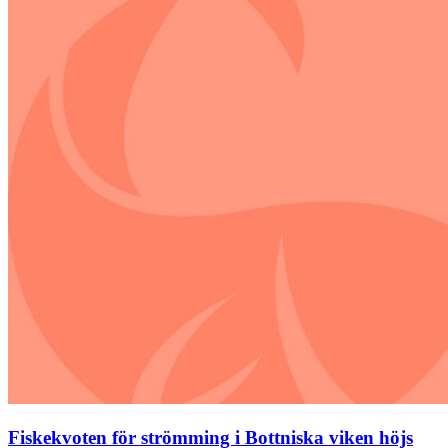
Fiskekvoten för strömming i Bottniska viken höjs