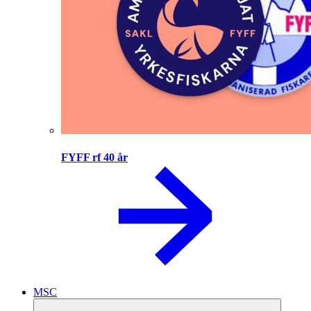
FYFF rf 40 år
MSC