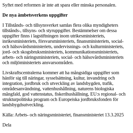
Syftet med reformen är inte att spara eller minska personalen.
De nya ämbetsverkens uppgifter
I Tillstånds- och tillsynsverket samlas flera olika myndigheters
tillstånds-, tillsyns- och styruppgifter. Bestämmelser om dessa
uppgifter finns i lagstiftningen inom utrikesministeriets,
inrikesministeriets, försvarsministeriets, finansministeriets, social-
och hälsovårdsministeriets, undervisnings- och kulturministeriets,
jord- och skogsbruksministeriets, kommunikationsministeriets,
arbets- och näringsministeriets, social- och hälsovårdsministeriets
och miljöministeriets ansvarsområden.
Livskraftscentralerna kommer att ha mångsidiga uppgifter som
hänför sig till näringar, sysselsättning, kultur, invandring och
integration, jordbruk och utveckling av landsbygden, trafik,
områdesanvändning, vattenhushållning, naturens biologiska
mångfald, god vattenstatus, fiskerihushållning, EU:s regional- och
strukturpolitiska program och Europeiska jordbruksfonden för
landsbygdsutveckling.
Källa: Arbets- och näringsministeriet, finansministeriet 13.3.2025
Dela