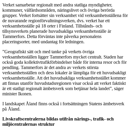
Verket samarbetar regionalt med andra statliga myndigheter,
kommuner, välfärdsområden, näringslivet och övriga berörda
grupper. Verket fortsätter sin verksamhet vid verksamhetsställena för
de nuvarande regionförvaltningsverken, dvs. verket har ett
verksamhetsställe på 18 orter i Finland. Tillstånds- och
tillsynsverkets planerade huvudsakliga verksamhetsställe är
Tammerfors. Detta förväntas inte påverka personalens
placeringsorter, med undantag för ledningen.
”Geografiskt sätt och med tanke på verkets övriga
verksamhetsställen ligger Tammerfors mycket centralt. Staden har
också goda kollektivtrafikförbindelser både för interna resor och för
pendling. Tammerfors är det andra av verkets största
verksamhetsställen och dess lokaler är lämpliga för ett huvudsakligt
verksamhetsställe. Att det huvudsakliga verksamhetsstället kommer
att finnas utanför huvudstadsregionen visar också att verket faktiskt
är ett statligt regionalt ämbetsverk som betjänar hela landet”, säger
minister Ikonen.
I landskapet Åland finns också i fortsättningen Statens ämbetsverk
på Åland.
Livskraftscentralerna bildas utifrån närings-, trafik- och
miljöcentralernas struktur