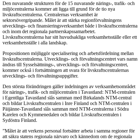
Den nuvarande strukturen för de 15 nuvarande närings-, trafik- och
miljöcentralerna kommer att ligga till grund för de tio nya
livskraftscentralerna. Centralernas verksamhet är
sektorsövergripande. Målet är att stärka regionförvaltningens
utvecklings- och finansieringsverksamhet både i livskraftscentralerna
och inom det regionala partnerskapssamarbetet.
Livskraftscentralerna har sitt huvudsakliga verksamhetsställe eller ett
verksamhetsställe i alla landskap.
Propositionen möjliggör specialisering och arbetsfördelning mellan
livskraftscentralerna. Utvecklings- och förvaltningscentret vars namn
ändras till Sysselsättnings-, utvecklings- och förvaltningscentret,
kommer också i fortsättningen att svara för livskraftscentralernas
utvecklings- och förvaltningsuppgifter.
Den största förändringen gäller indelningen av verksamhetsområdet
för närings-, trafik- och miljöcentralen i Tavastland: NTM-centralen
i Egentliga Tavastland slås samman med Birkalands NTM-central
och bildar Livskraftscentralen i Inre Finland och NTM-centralen i
Päijänne-Tavastland slås samman med NTM-centralerna i Södra
Karelen och Kymmenedalen och bildar Livskraftscentralen i
Sydöstra Finland.
”Målet är att verkens personal fortsätter arbeta i samma regioner för
att säkra statens regionala närvaro och kännedom om de regionala