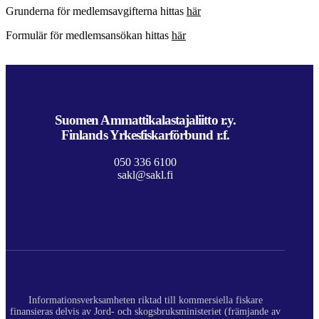
Grunderna för medlemsavgifterna hittas
här
Formulär för medlemsansökan hittas
här
Suomen Ammattikalastajaliitto r.y.
Finlands Yrkesfiskarförbund r.f.
050 336 6100
sakl@sakl.fi
Informationsverksamheten riktad till kommersiella fiskare
finansieras delvis av Jord- och skogsbruksministeriet (främjande av