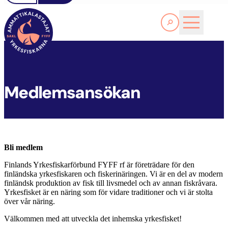
Läs Mer
FYFF
FÖRBUNDET
MEDLEMSANSÖKAN
Medlemsansökan
Bli medlem
Finlands Yrkesfiskarförbund FYFF rf är företrädare för den
finländska yrkesfiskaren och fiskerinäringen. Vi är en del av modern
finländsk produktion av fisk till livsmedel och av annan fiskråvara.
Yrkesfisket är en näring som för vidare traditioner och vi är stolta
över vår näring.
Välkommen med att utveckla det inhemska yrkesfisket!