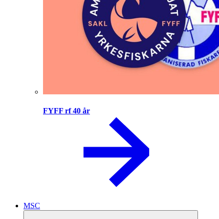
FYFF rf 40 år
MSC