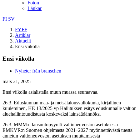
Foton
Länkar
FI
SV
FYFF
Artiklar
Aktuellt
Ensi viikolla
Ensi viikolla
Nyheter från branschen
mars 21, 2025
Ensi viikolla asialistalla muun muassa seuraavaa.
26.3. Eduskunnan maa- ja metsätalousvaliokunta, kirjallinen
kuuleminen, HE 13/2025 vp Hallituksen esitys eduskunnalle valtion
aluehallintouudistusta koskevaksi lainsäädännöksi
26.3. MMM:n lausuntopyyntö valtioneuvoston asetuksesta
EMKVR:n Suomen ohjelmasta 2021–2027 myönnettävästä tuesta
annetun valtioneuvoston asetuksen muuttamisesta