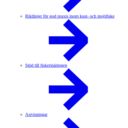
Riktlinjer för god praxis inom kust- och insjöfiske
Stöd till fiskerinäringen
Anvisningar