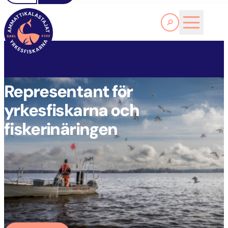
Läs Mer
FINLANDS YRKESFISKARFÖRBUND RF
Representant för
yrkesfiskarna och
fiskerinäringen