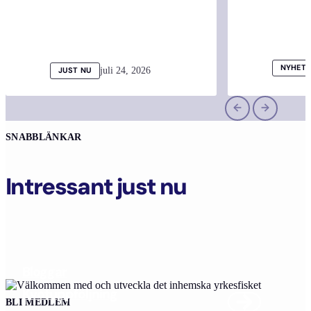
NYHETE
juli 24, 2026
JUST NU
SNABBLÄNKAR
Intressant just nu
Bloggar
Kvotuppföljning
BLI MEDLEM