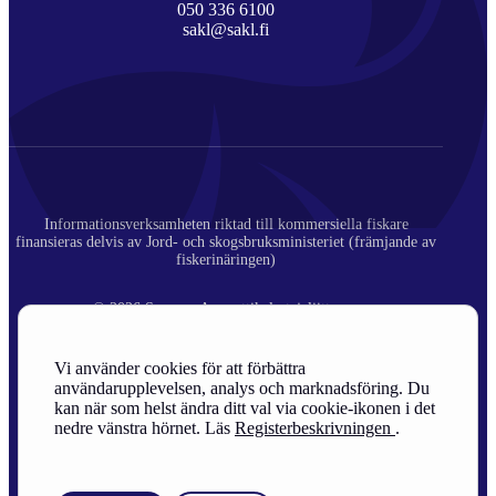
050 336 6100
sakl@sakl.fi
Informationsverksamheten riktad till kommersiella fiskare
finansieras delvis av Jord- och skogsbruksministeriet (främjande av
fiskerinäringen)
© 2026 Suomen Ammattikalastajaliitto ry.
Registerbeskrivning
Vi använder cookies för att förbättra
användarupplevelsen, analys och marknadsföring. Du
Site Credits
kan när som helst ändra ditt val via cookie-ikonen i det
nedre vänstra hörnet. Läs
Registerbeskrivningen
.