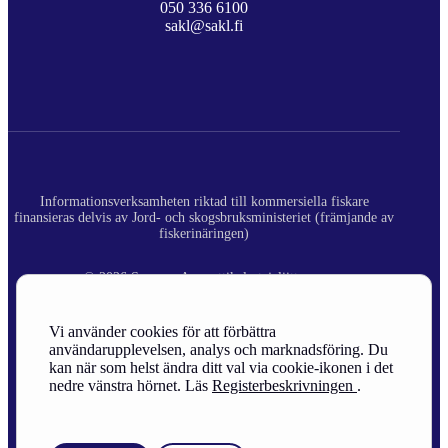
050 336 6100
sakl@sakl.fi
Informationsverksamheten riktad till kommersiella fiskare
finansieras delvis av Jord- och skogsbruksministeriet (främjande av
fiskerinäringen)
© 2026 Suomen Ammattikalastajaliitto ry.
Registerbeskrivning
Vi använder cookies för att förbättra
användarupplevelsen, analys och marknadsföring. Du
Site Credits
kan när som helst ändra ditt val via cookie-ikonen i det
nedre vänstra hörnet. Läs
Registerbeskrivningen
.