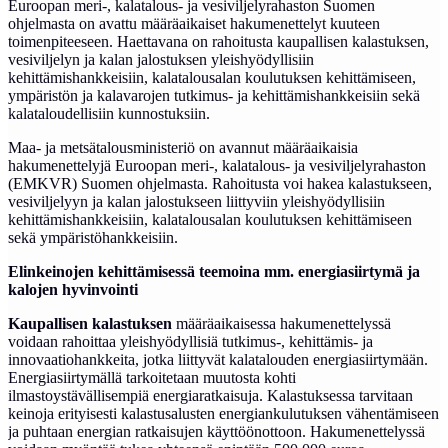
Euroopan meri-, kalatalous- ja vesiviljelyrahaston Suomen
ohjelmasta on avattu määräaikaiset hakumenettelyt kuuteen
toimenpiteeseen. Haettavana on rahoitusta kaupallisen kalastuksen,
vesiviljelyn ja kalan jalostuksen yleishyödyllisiin
kehittämishankkeisiin, kalatalousalan koulutuksen kehittämiseen,
ympäristön ja kalavarojen tutkimus- ja kehittämishankkeisiin sekä
kalataloudellisiin kunnostuksiin.
Maa- ja metsätalousministeriö on avannut määräaikaisia
hakumenettelyjä Euroopan meri-, kalatalous- ja vesiviljelyrahaston
(EMKVR) Suomen ohjelmasta. Rahoitusta voi hakea kalastukseen,
vesiviljelyyn ja kalan jalostukseen liittyviin yleishyödyllisiin
kehittämishankkeisiin, kalatalousalan koulutuksen kehittämiseen
sekä ympäristöhankkeisiin.
Elinkeinojen kehittämisessä teemoina mm. energiasiirtymä ja
kalojen hyvinvointi
Kaupallisen kalastuksen
määräaikaisessa hakumenettelyssä
voidaan rahoittaa yleishyödyllisiä tutkimus-, kehittämis- ja
innovaatiohankkeita, jotka liittyvät kalatalouden energiasiirtymään.
Energiasiirtymällä tarkoitetaan muutosta kohti
ilmastoystävällisempiä energiaratkaisuja. Kalastuksessa tarvitaan
keinoja erityisesti kalastusalusten energiankulutuksen vähentämiseen
ja puhtaan energian ratkaisujen käyttöönottoon. Hakumenettelyssä