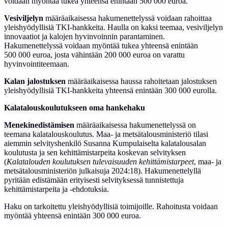
voidaan myöntää tukea yhteensä enintään 500 000 euroa.
Vesiviljelyn
määräaikaisessa hakumenettelyssä voidaan rahoittaa
yleishyödyllisiä TKI-hankkeita. Haulla on kaksi teemaa, vesiviljelyn
innovaatiot ja kalojen hyvinvoinnin parantaminen.
Hakumenettelyssä voidaan myöntää tukea yhteensä enintään
500 000 euroa, josta vähintään 200 000 euroa on varattu
hyvinvointiteemaan.
Kalan jalostuksen
määräaikaisessa haussa rahoitetaan jalostuksen
yleishyödyllisiä TKI-hankkeita yhteensä enintään 300 000 eurolla.
Kalatalouskoulutukseen oma hankehaku
Menekinedistämisen
määräaikaisessa hakumenettelyssä on
teemana kalatalouskoulutus. Maa- ja metsätalousministeriö tilasi
aiemmin selvityshenkilö Susanna Kumpulaiselta kalatalousalan
koulutusta ja sen kehittämistarpeita koskevan selvityksen
(
Kalatalouden koulutuksen tulevaisuuden kehittämistarpeet
, maa- ja
metsätalousministeriön julkaisuja 2024:18). Hakumenettelyllä
pyritään edistämään erityisesti selvityksessä tunnistettuja
kehittämistarpeita ja -ehdotuksia.
Haku on tarkoitettu yleishyödyllisiä toimijoille. Rahoitusta voidaan
myöntää yhteensä enintään 300 000 euroa.