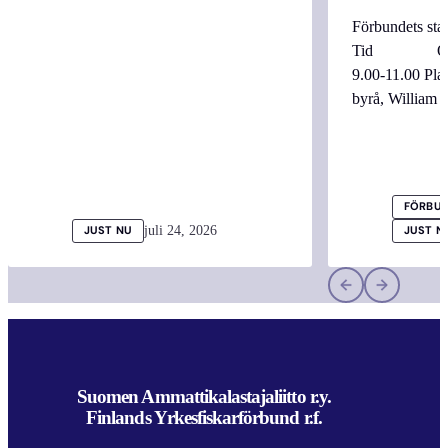
Förbundets sta
Tid Onsdag
9.00-11.00 
byrå, William
FÖRBUN
juli 24, 2026
JUST NU
JUST N
Suomen Ammattikalastajaliitto r.y.
Finlands Yrkesfiskarförbund r.f.