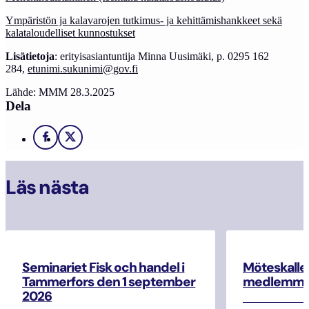
Ympäristön ja kalavarojen tutkimus- ja kehittämishankkeet sekä
kalataloudelliset kunnostukset
Lisätietoja
: erityisasiantuntija Minna Uusimäki, p. 0295 162
284,
etunimi.sukunimi@gov.fi
Lähde: MMM 28.3.2025
Dela
Facebook
X
Läs nästa
Seminariet Fisk och handel i
Möteskallel
Tammerfors den 1 september
medlemma
2026