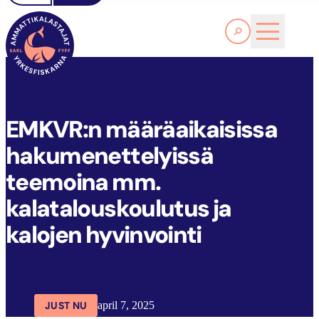
Läs Mer
E
MKVR:N MÄÄRÄAIKAISISSA HAKUMENETTELYISSÄ TEEMOINA MM. KALATALOUSKOULUTUS JA KALOJEN HYVINVOINTI
FYFF
ARTIKLAR
AKTUELLT
EMKVR:n määräaikaisissa
hakumenettelyissä
teemoina mm.
kalatalouskoulutus ja
kalojen hyvinvointi
JUST NU
april 7, 2025