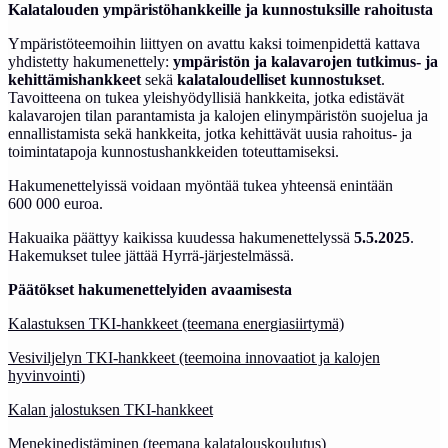
Kalatalouden ympäristöhankkeille ja kunnostuksille rahoitusta
Ympäristöteemoihin liittyen on avattu kaksi toimenpidettä kattava
yhdistetty hakumenettely:
ympäristön ja kalavarojen tutkimus- ja
kehittämishankkeet
sekä
kalataloudelliset kunnostukset
.
Tavoitteena on tukea yleishyödyllisiä hankkeita, jotka edistävät
kalavarojen tilan parantamista ja kalojen elinympäristön suojelua ja
ennallistamista sekä hankkeita, jotka kehittävät uusia rahoitus- ja
toimintatapoja kunnostushankkeiden toteuttamiseksi.
Hakumenettelyissä voidaan myöntää tukea yhteensä enintään
600 000 euroa.
Hakuaika päättyy kaikissa kuudessa hakumenettelyssä
5.5.2025
.
Hakemukset tulee jättää Hyrrä-järjestelmässä.
Päätökset hakumenettelyiden avaamisesta
Kalastuksen TKI-hankkeet (teemana energiasiirtymä)
Vesiviljelyn TKI-hankkeet (teemoina innovaatiot ja kalojen
hyvinvointi)
Kalan jalostuksen TKI-hankkeet
Menekinedistäminen (teemana kalatalouskoulutus)