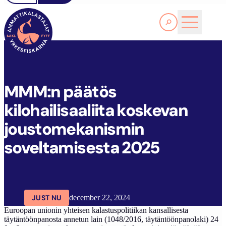
Läs Mer
M
MM:N PÄÄTÖS KILOHAILISAALIITA KOSKEVAN JOUSTOMEKANISMIN SOVELTAMISESTA 2025
FYFF
ARTIKLAR
AKTUELLT
MMM:n päätös
kilohailisaaliita koskevan
joustomekanismin
soveltamisesta 2025
JUST NU
december 22, 2024
Euroopan unionin yhteisen kalastuspolitiikan kansallisesta
täytäntöönpanosta annetun lain (1048/2016, täytäntöönpanolaki) 24