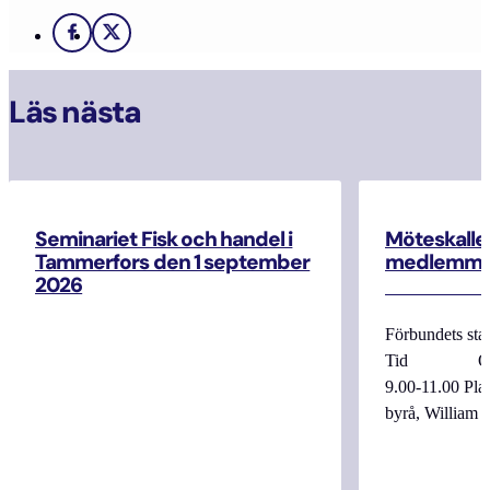
Facebook
X
Läs nästa
Seminariet Fisk och handel i
Möteskallel
Tammerfors den 1 september
medlemma
2026
Förbundets sta
Tid Onsdag
9.00-11.00 
byrå, William