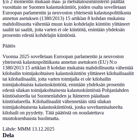
§:n 2 momentin mukaan maa- ja metsätalousministeriö päättää
vuosittain ne Suomen kalastuskiintiöt, joiden osalta sovelletaan
Euroopan parlamentin ja neuvoston yhteisestä kalastuspolitiikasta
annetun asetuksen (1380/2013) 15 artiklan 8 kohdan mukaista
mahdollisuutta vähentää muun kuin kohdelajin kiintiön ylittäneet
saaliit tai saaliit, joita varten ei ole kiintiötä, enintään yhdeksän
prosentin edestä kohdelajin kiintiöstä.
Päätös
Vuonna 2025 sovelletaan Euroopan parlamentin ja neuvoston
yhteisestä kalastuspolitiikasta annetun asetuksen (EU) N:o
1380/2013 15 artiklan 8 kohdan mukaista mahdollisuutta vähentää
kilohailin toimijakohtaisen kalastuskiintiön ylittäneet kilohailisaaliit
tai kilohailisaaliit, joita varten toimijalla ei ole kilohailin
toimijakohtaista kalastuskiintiötä, enintään yhdeksän prosentin
edestä silakan toimijakohtaisesta kalastuskiintiöstä Pohjanlahden
kiintiöalueella tai Suomenlahden ja Itämeren pääaltaan
kiintiöalueella. Kilohailisaaliit vähennetään siitä silakan
toimijakohtaisesta kalastuskiintiöstä, jonka soveltamisalueelta
kilohaili on pyydetty. Tätä päätöstä on noudatettava
muutoksenhausta huolimatta.
Lähde: MMM 13.12.2025
Dela