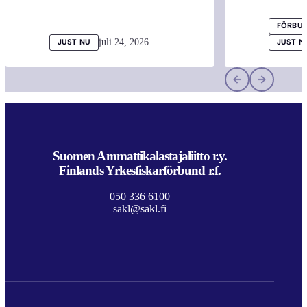
FÖRBUN
juli 24, 2026
JUST NU
JUST N
Suomen Ammattikalastajaliitto r.y.
Finlands Yrkesfiskarförbund r.f.
050 336 6100
sakl@sakl.fi