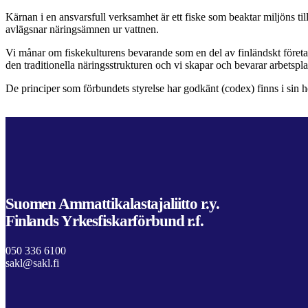
Kärnan i en ansvarsfull verksamhet är ett fiske som beaktar miljöns ti
avlägsnar näringsämnen ur vattnen.
Vi månar om fiskekulturens bevarande som en del av finländskt företaga
den traditionella näringsstrukturen och vi skapar och bevarar arbetsplat
De principer som förbundets styrelse har godkänt (codex) finns i sin 
Suomen Ammattikalastajaliitto r.y.
Finlands Yrkesfiskarförbund r.f.
050 336 6100
sakl@sakl.fi