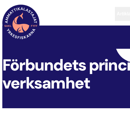
Artikl
FYFF
FÖRBUNDETS PRINCIPER FÖR ANSVARSFULL VERKSAMHET
Förbundets princi
verksamhet