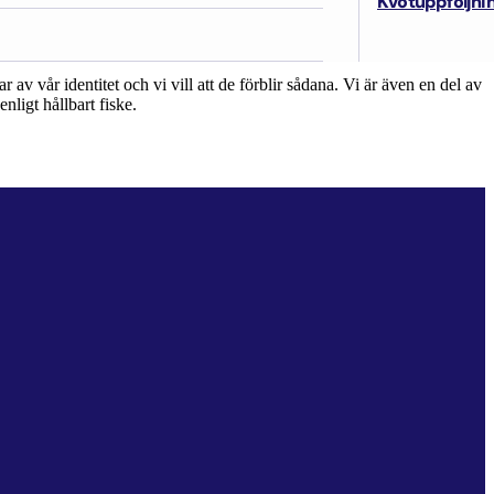
Kvotuppföljni
a dessa faktorer producerar vi kvalitativ föda och råvara, och
v vår identitet och vi vill att de förblir sådana. Vi är även en del av
enligt hållbart fiske.