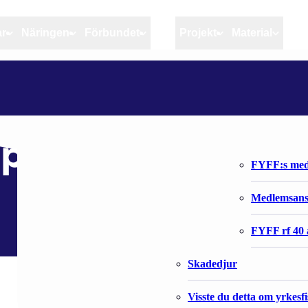
ar
Näringen
Förbundet
MSC
Projekt
Material
Artiklar
Näringen
Förbundet
Aktuellt
Kvotuppföljning
Organisatio
Bloggar
Riktlinjer för god praxis 
Förbundets 
per för ansvarsfull
Stöd till fiskerinäringen
FYFF:s med
Anvisningar
Medlemsan
Fiskar och fiskerihushåll
FYFF rf 40 
Skadedjur
Visste du detta om yrkesf