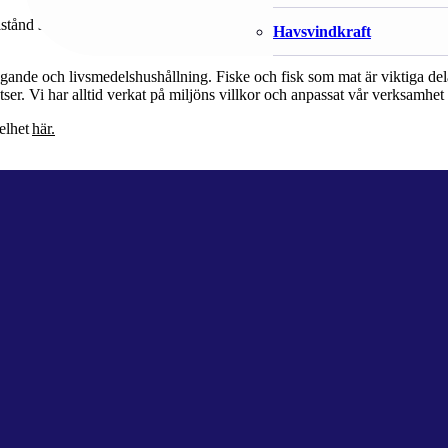
llstånd samt näringens sociala och ekonomiska effekter. Genom att beakt
Havsvindkraft
nde och livsmedelshushållning. Fiske och fisk som mat är viktiga delar a
ser. Vi har alltid verkat på miljöns villkor och anpassat vår verksamhet 
helhet
här.