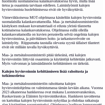
huomioitu suomalaisessa kalankasvatuksessa hyvin, mutta lisää
tietoa ja osaamista tarvitaan edelleen. Laiminlyönnit kalojen
hyvinvoinnista huolehtimisessa eivät ole hyväksyttäviä.
Viimeviikkoisessa MOT-ohjelmassa käsiteltiin kalojen hyvinvointia
suomalaisilla kalankasvattamoilla. Maa- ja metsätalousministeriön
käsityksen mukaan kuvamateriaali ei edusta yleistä tilannetta
kotimaisessa kalankasvatuksessa. Ohjelmassa esillä olleilla
kalankasvattamoilla on kuvien perusteella selviä ongelmia kalojen
hyvinvoinnissa, ja päivittäinen hoito- ja tarkastusvelvoite on
laiminlyöty. Riippumatta taustalla olevasta syystä tällaiset tilanteet
eivät ole millään tavalla hyväksyttäviä.
Maa- ja metsätalousministeriö pitää tärkeänä, että kalojen
hyvinvointiin liittyvää osaamista ja käytäntöjä kehitetään jatkuvasti.
Myös valvonnan ja lainsäädännön kehittäminen on tärkeää.
Kalojen hyvinvoinnin kehittämiseen lisää rahoitusta ja
tutkimustietoa
Maa- ja metsätalousministeriön rahoittama kalojen
hyvinvointiohjelma on valmistumassa tämän kevään aikana. Vuonna
2023 alkaneessa hankkeessa ovat mukana Luonnonvarakeskus,
Ruokavirasto ja Eläinten hyvinvointikeskus. Hankkeen tavoitteena
on kartoittaa kalojen hyvinvoinnin nykytilaa ja ehdottaa ratkaisuja
alan käytäntöjen parantamiseksi. Ohjelmassa laaditaan loppuraportti