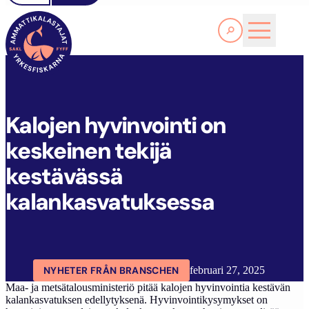
Läs Mer
K
ALOJEN HYVINVOINTI ON KESKEINEN TEKIJÄ KESTÄVÄSSÄ KALANKASVATUKSESSA
FYFF
ARTIKLAR
AKTUELLT
Kalojen hyvinvointi on
keskeinen tekijä
kestävässä
kalankasvatuksessa
NYHETER FRÅN BRANSCHEN
februari 27, 2025
Maa- ja metsätalousministeriö pitää kalojen hyvinvointia kestävän
kalankasvatuksen edellytyksenä. Hyvinvointikysymykset on