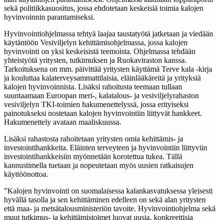
sekä politiikkasuositus, jossa ehdotetaan keskeisiä toimia kalojen
hyvinvoinnin parantamiseksi.
Hyvinvointiohjelmassa tehtyä laajaa taustatyötä jatketaan ja viedään
käytäntöön Vesiviljelyn kehittämisohjelmassa, jossa kalojen
hyvinvointi on yksi keskeisistä teemoista. Ohjelmassa tehdään
yhteistyötä yritysten, tutkimuksen ja Ruokaviraston kanssa.
Tarkoituksena on mm. päivittää yritysten käyttämä Terve kala -kirja
ja kouluttaa kalaterveysammattilaisia, eläinlääkäreitä ja yrityksiä
kalojen hyvinvoinnista. Lisäksi rahoitusta teemaan tullaan
suuntaamaan Euroopan meri-, kalatalous- ja vesiviljelyrahaston
vesiviljelyn TKI-toimien hakumenettelyssä, jossa erityiseksi
painotukseksi nostetaan kalojen hyvinvointiin liittyvät hankkeet.
Hakumenettely avataan maaliskuussa.
Lisäksi rahastosta rahoitetaan yritysten omia kehittämis- ja
investointihankkeita. Eläinten terveyteen ja hyvinvointiin liittyviin
investointihankkeisiin myönnetään korotettua tukea. Tällä
kannustimella tuetaan ja nopeutetaan myös uusien ratkaisujen
käyttöönottoa.
”Kalojen hyvinvointi on suomalaisessa kalankasvatuksessa yleisesti
hyvällä tasolla ja sen kehittäminen edelleen on sekä alan yritysten
että maa- ja metsätalousministeriön tavoite. Hyvinvointiohjelma sekä
muut tutkimus- ja kehittämistoimet luovat uusia, konkreettisia