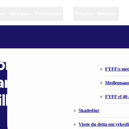
ar
Näringen
Förbundet
MSC
Projekt
Material
Artiklar
Näringen
Förbundet
HÅLLBART FISKE GENOM SAMARBETE – NY PUBLIKATION FRÄMJAR KOMMERSIELLA FISKARES TILLTRÄDE TILL VATTEN
Aktuellt
Kvotuppföljning
Organisatio
Bloggar
Riktlinjer för god praxis 
Förbundets 
enom samarbete – n
Stöd till fiskerinäringen
FYFF:s med
ar kommersiella
Anvisningar
Medlemsan
ill vatten
Fiskar och fiskerihushåll
FYFF rf 40 
Skadedjur
Visste du detta om yrkesf