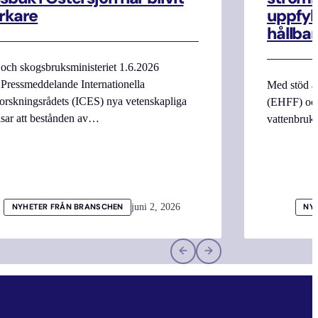
rkare
uppfyll
hållbar
 och skogsbruksministeriet 1.6.2026
Pressmeddelande Internationella
Med stöd a
orskningsrådets (ICES) nya vetenskapliga
(EHFF) och
isar att bestånden av…
vattenbru
juni 2, 2026
NYHETER FRÅN BRANSCHEN
NY