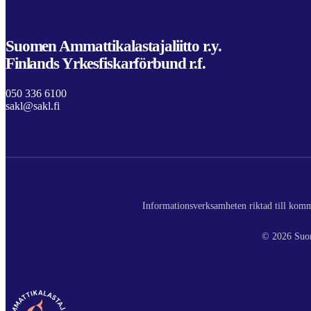
Suomen Ammattikalastajaliitto r.y.
Finlands Yrkesfiskarförbund r.f.
050 336 6100
sakl@sakl.fi
Informationsverksamheten riktad till komme
© 2026 Suom