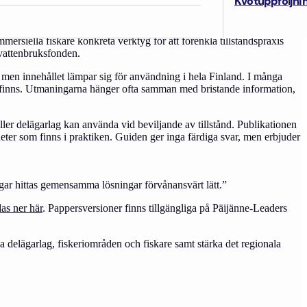
Kvotuppföljni
ersiella fiskare konkreta verktyg för att förenkla tillståndspraxis
vattenbruksfonden.
 men innehållet lämpar sig för användning i hela Finland. I många
fiske finns. Utmaningarna hänger ofta samman med bristande information,
ler delägarlag kan använda vid beviljande av tillstånd. Publikationen
nheter som finns i praktiken. Guiden ger inga färdiga svar, men erbjuder
ngar hittas gemensamma lösningar förvånansvärt lätt.”
as ner här
. Pappersversioner finns tillgängliga på Päijänne-Leaders
äna delägarlag, fiskeriområden och fiskare samt stärka det regionala