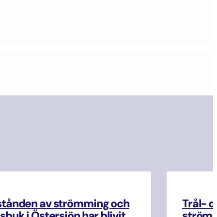
stånden av strömming och
Trål- o
sbuk i Östersjön har blivit
strömm