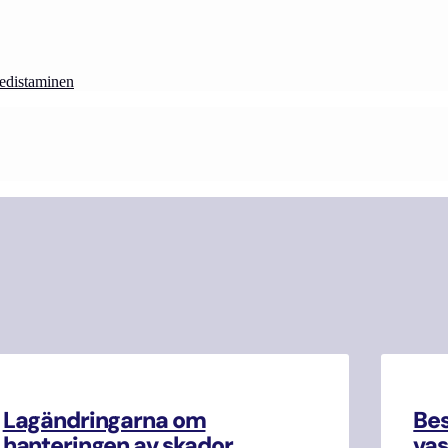
-edistaminen
Lagändringarna om
Be
hanteringen av skador
vas