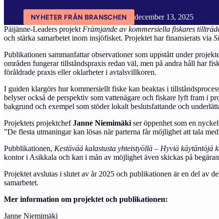
NYHETER FRÅN BRANSCHEN
december 13, 2025
Päijänne-Leaders projekt
Främjande av kommersiella fiskares tillträde 
och stärka samarbetet inom insjöfisket. Projektet har finansierats via
S
Publikationen sammanfattar observationer som uppstått under projektet
områden fungerar tillståndspraxis redan väl, men på andra håll har fiska
föråldrade praxis eller oklarheter i avtalsvillkoren.
I guiden klargörs hur kommersiellt fiske kan beaktas i tillståndsproc
belyser också de perspektiv som vattenägare och fiskare lyft fram i pro
bakgrund och exempel som stöder lokalt beslutsfattande och underlät
Projektets projektchef
Janne Niemimäki
ser öppenhet som en nyckelf
”De flesta utmaningar kan lösas när parterna får möjlighet att tala m
Pubblikationen,
Kestävää kalastusta yhteistyöllä – Hyviä käytäntöjä ka
kontor i Asikkala och kan i mån av möjlighet även skickas på begäran
Projektet avslutas i slutet av år 2025 och publikationen är en del av de
samarbetet.
Mer information om projektet och publikationen:
Janne Niemimäki