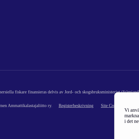
rsiella fiskare finansieras delvis av Jord- och skogsbruksministeriet (främjand
en Ammattikalastajaliitto ry.
Registerbeskrivning
Site Credits
Vi anvä
marknad
i det n