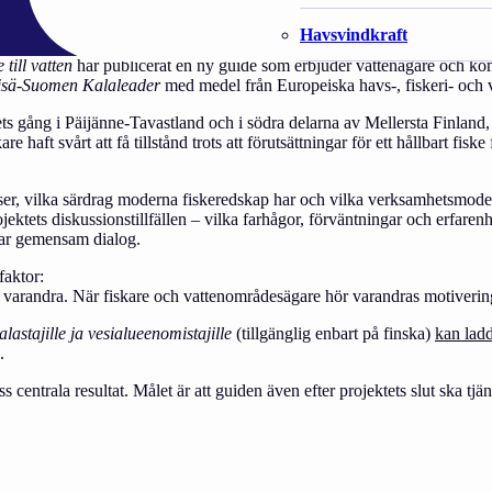
Havsvindkraft
till vatten
har publicerat en ny guide som erbjuder vattenägare och komm
isä-Suomen Kalaleader
med medel från Europeiska havs-, fiskeri- och 
s gång i Päijänne-Tavastland och i södra delarna av Mellersta Finland,
re haft svårt att få tillstånd trots att förutsättningar för ett hållbart 
esser, vilka särdrag moderna fiskeredskap har och vilka verksamhetsmodel
jektets diskussionstillfällen – vilka farhågor, förväntningar och erfare
tar gemensam dialog.
aktor:
ed varandra. När fiskare och vattenområdesägare hör varandras motiveri
lastajille ja vesialueenomistajille
(tillgänglig enbart på finska)
kan ladd
.
ss centrala resultat. Målet är att guiden även efter projektets slut ska tj