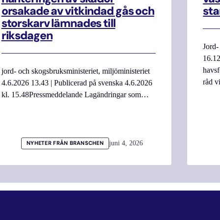
orsakade av vitkindad gås och
sta
storskarv lämnades till
riksdagen
Jord-
16.12
havsf
jord- och skogsbruksministeriet, miljöministeriet
råd v
4.6.2026 13.43 | Publicerad på svenska 4.6.2026
kl. 15.48Pressmeddelande Lagändringar som…
juni 4, 2026
NYHETER FRÅN BRANSCHEN