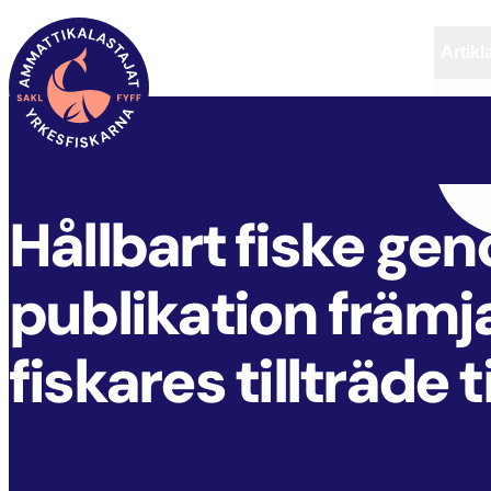
Artikl
FYFF
ARTIKLAR
AKTUELLT
Hållbart fiske g
publikation främj
fiskares tillträde t