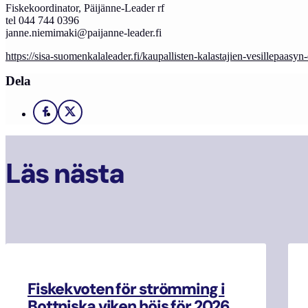
Fiskekoordinator, Päijänne-Leader rf
tel 044 744 0396
janne.niemimaki@paijanne-leader.fi
https://sisa-suomenkalaleader.fi/kaupallisten-kalastajien-vesillepaasyn
Dela
Facebook
X
Läs nästa
Fiskekvoten för strömming i
Bottniska viken höjs för 2026