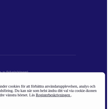
e av fiskerinäringen)
nder cookies för att förbättra användarupplevelsen, analys och
sföring. Du kan när som helst ändra ditt val via cookie-ikonen
edre vänstra hörnet. Läs
Registerbeskrivningen
.