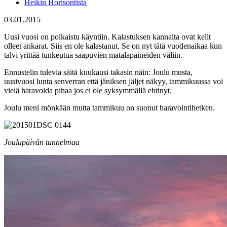
Heikin Horisontista
03.01.2015
Uusi vuosi on polkaistu käyntiin. Kalastuksen kannalta ovat kelit
olleet ankarat. Siis en ole kalastanut. Se on nyt tätä vuodenaikaa kun
talvi yrittää tunkeutua saapuvien matalapaineiden väliin.
Ennustelin tulevia säitä kuukausi takasin näin: Joulu musta,
uusivuosi lunta senverran että jäniksen jäljet näkyy, tammikuussa voi
vielä haravoida pihaa jos ei ole syksymmällä ehtinyt.
Joulu meni mönkään mutta tammikuu on suonut haravointihetken.
Joulupäivän tunnelmaa