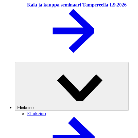
Kala ja kauppa seminaari Tampereella 1.9.2026
Elinkeino
Elinkeino