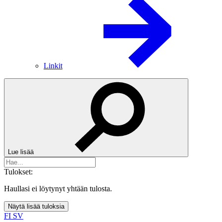
Linkit
Lue lisää
Tulokset:
Haullasi ei löytynyt yhtään tulosta.
Näytä lisää tuloksia
FI
SV