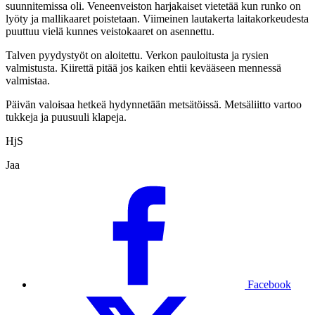
suunnitemissa oli. Veneenveiston harjakaiset vietetää kun runko on
lyöty ja mallikaaret poistetaan. Viimeinen lautakerta laitakorkeudesta
puuttuu vielä kunnes veistokaaret on asennettu.
Talven pyydystyöt on aloitettu. Verkon pauloitusta ja rysien
valmistusta. Kiirettä pitää jos kaiken ehtii kevääseen mennessä
valmistaa.
Päivän valoisaa hetkeä hydynnetään metsätöissä. Metsäliitto vartoo
tukkeja ja puusuuli klapeja.
HjS
Jaa
Facebook