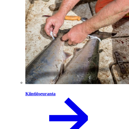
Kiintiöseuranta