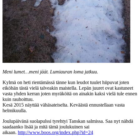
Meni lumet…meni jäät. Lumiauran loma jatkuu.
Kylmä on heti rientämässä tänne kun leudot tuulet hiipuvat joten
eiköhän tästä vielä talveakin maistella. Lepän juuret ovat kastuneet
vasta yhden kerran joten myräköitä on ainakin kaksi vielä tule ennen
kuin rauhoittuu.
Kesä 2015 näyttää vähäsateiselta. Keväästä ennustellaan vasta
helmikuulla.
Joulupäivänä suolapulssi tyrehtyi Tanskan salmissa. Saa nyt nähdä
saadaanko lisää ja mitä tämä joulukuinen sai
aikaan.
http://www.boos.org/index.php?id=24