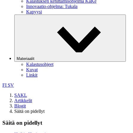
Kalastuksen kehittämisohjelma KaKe
Innovaatio-ohjelma: Tukala
Kapyysi
Materiaalit
Kalastusohjeet
Kuvat
Linkit
FI
SV
SAKL
Artikkelit
Blogit
Säitä on pidellyt
Säitä on pidellyt