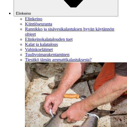
Elinkeino
Elinkeino
Kiintiöseuranta
Rannikko ja sisävesikalastuksen hyvän käytännön
ohjeet
Elinkeinokalatalouden tuet
Kalat ja kalatalous
Vahinkoeläimet
Tuulivoimarakentaminen
Tiesitkö tämän ammattikalastuksesta?