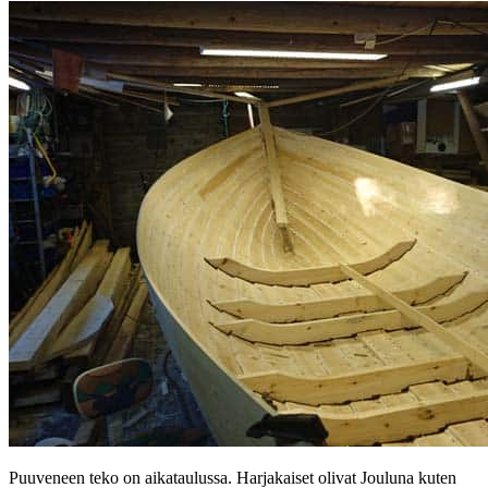
Puuveneen teko on aikataulussa. Harjakaiset olivat Jouluna kuten