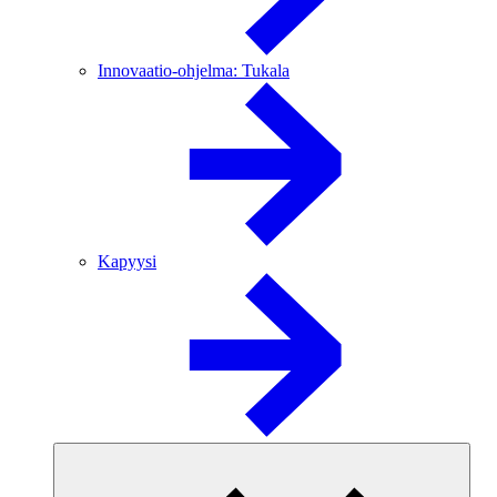
Innovaatio-ohjelma: Tukala
Kapyysi