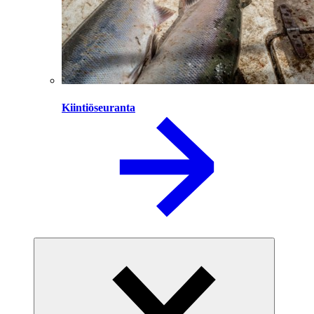
Kiintiöseuranta