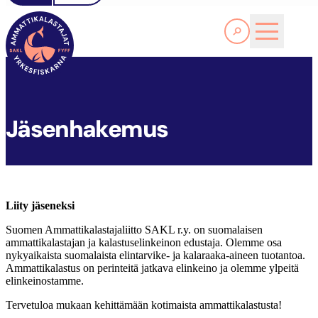
Lue lisää
SAKL
LIITTO
JÄSENHAKEMUS
Jäsenhakemus
Liity jäseneksi
Suomen Ammattikalastajaliitto SAKL r.y. on suomalaisen
ammattikalastajan ja kalastuselinkeinon edustaja. Olemme osa
nykyaikaista suomalaista elintarvike- ja kalaraaka-aineen tuotantoa.
Ammattikalastus on perinteitä jatkava elinkeino ja olemme ylpeitä
elinkeinostamme.
Tervetuloa mukaan kehittämään kotimaista ammattikalastusta!