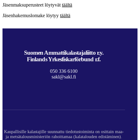
Jäsenmaksuperusteet löytyvät
täältä
Jäsenhakemuslomake löytyy
täältä
Suomen Ammattikalastajaliitto r.y.
Finlands Yrkesfiskarförbund r.f.
050 336 6100
sakl@sakl.fi
Kaupallisille kalastajille suunnattu tiedotustoiminta on osittain maa-
ja metsätalousministeriön rahoittamaa (kalatalouden edistäminen).