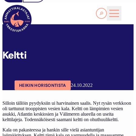
Lue lisää
SAKL
ARTIKKELIT
BLOGIT
KELTTI
Keltti
HEIKIN HORISONTISTA
24.10.2022
Silloin tällöin pyydyksiin ui harvinainen saalis. Nyt rysän verkkoon
oli tarttunut trooppisten vesien kala. Keltti on lämpimien vesien
asukki, Atlantin keskiosien ja Välimeren alueella on useita
kelttilajeja. Todennäköisesti saamani keltti on ohuthuulikeltti.
Kala on pakasteessa ja hankin sille vielä asiantuntijan
lajimäärityksen. Keltti tämä kala on varmuudella ja maassamme