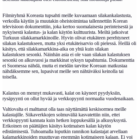
Filmiryhmä Koreasta tupsahti meille kuvaamaan silakankalastusta,
verkoilla käytiin ja muutakin oheistoimintaa tallennettiin Korean
televisioon dokumenttiin, joka kertoo suomalaisesta perinteisestä ja
nykyisestä kalastus- ja kalan käytön kulttuurista. Meiltä jatkoivat
Turkuun silakkamarkkinoille. Hyvin olivat etukäteen perehtyneet
silakan kalastukseen, mutta yksi etukäteisarvio oli pielessä. Heillä oli
käsitys, että silakkamarkkina-aika on yhtä kuin silakan
kalastuksen sesonki. Näinhän asia ei ole vaan silakan kalastuksen
sesonki on alkuvuosi ja markkinat syksyn tapahtumia. Dokumenttia
ei Suomessa nähdä, mutta ei meidän tarvitse Koreaan matkustaa
nähdäksemme sen, lupasivat meille sen nähtäväksi keinolla tai
toisella.
Kalastus on mennyt mukavasti, kalat on käyneet pyydyksiin,
rysäpyynti on ollut hyvää ja verkkopyynti normaalia vuodenaikaan.
Valtiovalta ei malttanut olla taas näyttämättä keskisormea meille
kalastajille. Siikaverkkojen solmuväliä kasvatettiin niin, ettei
verkkopyynti kannata kuin hetken loppukesällä ja alkusyksystä.
Erikoinen on päättäjien käsitys kotimaisen kalan käytön
edistämisestä. Tuhoamalla loputkin rannikon kalastajat arvellaan
kalamarkkinoiden muuttuvan enemmän kotimaiseen kalaan. Ei voi