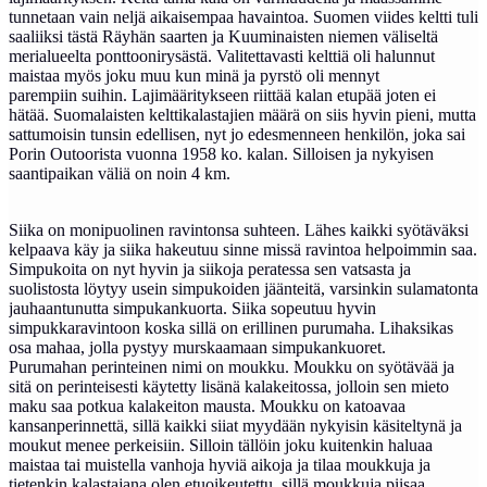
tunnetaan vain neljä aikaisempaa havaintoa. Suomen viides keltti tuli
saaliiksi tästä Räyhän saarten ja Kuuminaisten niemen väliseltä
merialueelta ponttoonirysästä. Valitettavasti kelttiä oli halunnut
maistaa myös joku muu kun minä ja pyrstö oli mennyt
parempiin suihin. Lajimääritykseen riittää kalan etupää joten ei
hätää. Suomalaisten kelttikalastajien määrä on siis hyvin pieni, mutta
sattumoisin tunsin edellisen, nyt jo edesmenneen henkilön, joka sai
Porin Outoorista vuonna 1958 ko. kalan. Silloisen ja nykyisen
saantipaikan väliä on noin 4 km.
Siika on monipuolinen ravintonsa suhteen. Lähes kaikki syötäväksi
kelpaava käy ja siika hakeutuu sinne missä ravintoa helpoimmin saa.
Simpukoita on nyt hyvin ja siikoja peratessa sen vatsasta ja
suolistosta löytyy usein simpukoiden jäänteitä, varsinkin sulamatonta
jauhaantunutta simpukankuorta. Siika sopeutuu hyvin
simpukkaravintoon koska sillä on erillinen purumaha. Lihaksikas
osa mahaa, jolla pystyy murskaamaan simpukankuoret.
Purumahan perinteinen nimi on moukku. Moukku on syötävää ja
sitä on perinteisesti käytetty lisänä kalakeitossa, jolloin sen mieto
maku saa potkua kalakeiton mausta. Moukku on katoavaa
kansanperinnettä, sillä kaikki siiat myydään nykyisin käsiteltynä ja
moukut menee perkeisiin. Silloin tällöin joku kuitenkin haluaa
maistaa tai muistella vanhoja hyviä aikoja ja tilaa moukkuja ja
tietenkin kalastajana olen etuoikeutettu, sillä moukkuja piisaa.