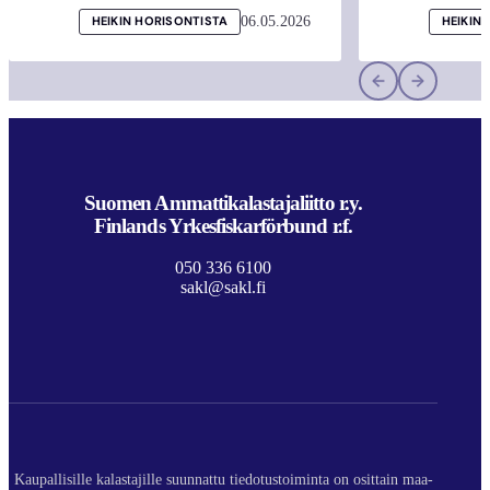
06.05.2026
HEIKIN HORISONTISTA
HEIKIN
Suomen Ammattikalastajaliitto r.y.
Finlands Yrkesfiskarförbund r.f.
050 336 6100
sakl@sakl.fi
Kaupallisille kalastajille suunnattu tiedotustoiminta on osittain maa-