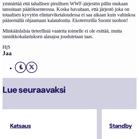
ymmärtää että tahallisen pirullisen WWF-järjestön pillin mukaan
tanssitaan päätöksenteossa. Koska havaitaan, että järjestö joka on
totaalisen kyvytön elintarviketaloudessa ei saa aikaan kuin vahinkoa
pääsemällä ohjaamaan kalataloutta. Ekoterrorilla Suomi suohon!
MinkäänlaIsia tieteellisiä vaateita toimelle ei ole esittää, mutta
rannikkokalastuksen alasajoa joudutetaan taas.
HjS
Jaa
Facebook
X
Lue seuraavaksi
Katsaus
Standby