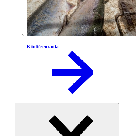
Kiintiöseuranta