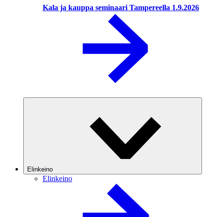
Kala ja kauppa seminaari Tampereella 1.9.2026
Elinkeino
Elinkeino