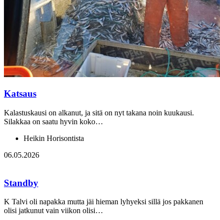
Katsaus
Kalastuskausi on alkanut, ja sitä on nyt takana noin kuukausi.
Silakkaa on saatu hyvin koko…
Heikin Horisontista
06.05.2026
Standby
K Talvi oli napakka mutta jäi hieman lyhyeksi sillä jos pakkanen
olisi jatkunut vain viikon olisi…