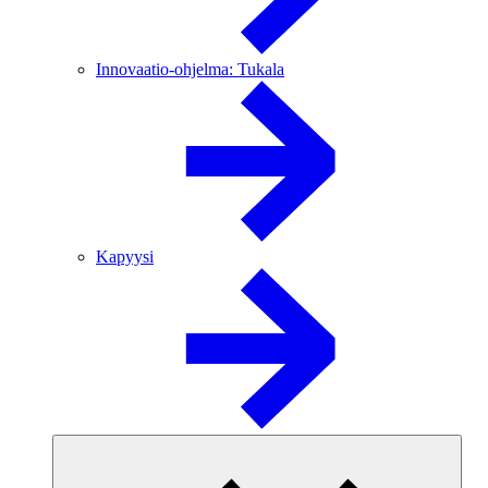
Innovaatio-ohjelma: Tukala
Kapyysi