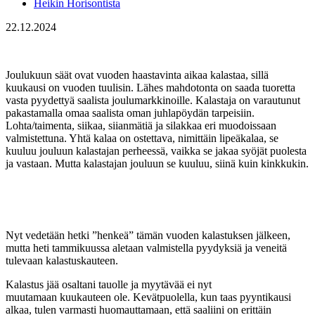
Heikin Horisontista
22.12.2024
Joulukuun säät ovat vuoden haastavinta aikaa kalastaa, sillä
kuukausi on vuoden tuulisin. Lähes mahdotonta on saada tuoretta
vasta pyydettyä saalista joulumarkkinoille. Kalastaja on varautunut
pakastamalla omaa saalista oman juhlapöydän tarpeisiin.
Lohta/taimenta, siikaa, siianmätiä ja silakkaa eri muodoissaan
valmistettuna. Yhtä kalaa on ostettava, nimittäin lipeäkalaa, se
kuuluu jouluun kalastajan perheessä, vaikka se jakaa syöjät puolesta
ja vastaan. Mutta kalastajan jouluun se kuuluu, siinä kuin kinkkukin.
Nyt vedetään hetki ”henkeä” tämän vuoden kalastuksen jälkeen,
mutta heti tammikuussa aletaan valmistella pyydyksiä ja veneitä
tulevaan kalastuskauteen.
Kalastus jää osaltani tauolle ja myytävää ei nyt
muutamaan kuukauteen ole. Kevätpuolella, kun taas pyyntikausi
alkaa, tulen varmasti huomauttamaan, että saaliini on erittäin