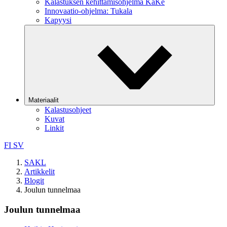
Kalastuksen kehittämisohjelma KaKe
Innovaatio-ohjelma: Tukala
Kapyysi
Materiaalit
Kalastusohjeet
Kuvat
Linkit
FI
SV
SAKL
Artikkelit
Blogit
Joulun tunnelmaa
Joulun tunnelmaa