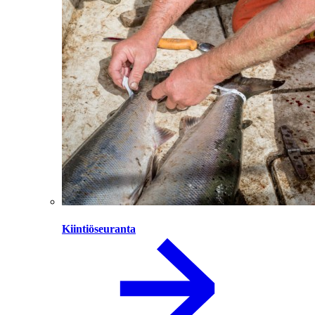
Kiintiöseuranta