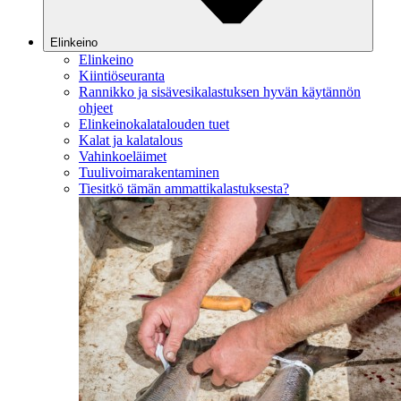
Elinkeino
Elinkeino
Kiintiöseuranta
Rannikko ja sisävesikalastuksen hyvän käytännön
ohjeet
Elinkeinokalatalouden tuet
Kalat ja kalatalous
Vahinkoeläimet
Tuulivoimarakentaminen
Tiesitkö tämän ammattikalastuksesta?