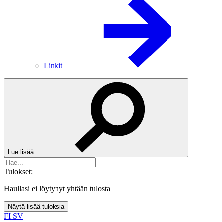
Linkit
Lue lisää
Tulokset:
Haullasi ei löytynyt yhtään tulosta.
Näytä lisää tuloksia
FI
SV