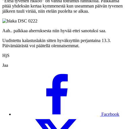
”Etelä tyvenen rikkoo” on vanha toteamus rannikolla. Paikkansa
pitää yhdeksän kertaa kymmenestä kun useamman päivän tyvenen
jälkeen tuuli viriää, niin etelän puolelta se alkaa.
Aah.. palkkaa aherruksesta niin hyvää ettei sanotuksi saa.
Uudistettu kalastuslakin sitten hyväksyttiin perjantaina 13.3.
Päivämäärästä voi päätellä olennaisemmat.
HjS
Jaa
Facebook