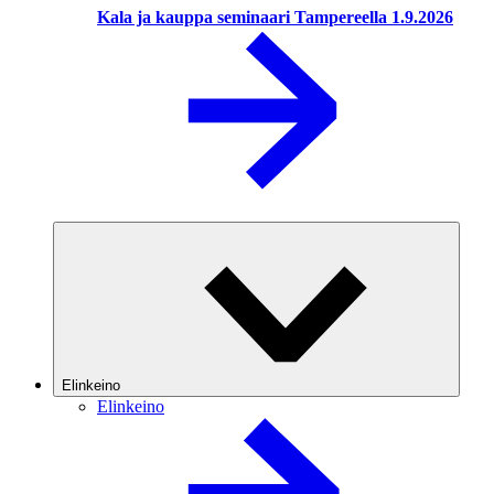
Kala ja kauppa seminaari Tampereella 1.9.2026
Elinkeino
Elinkeino