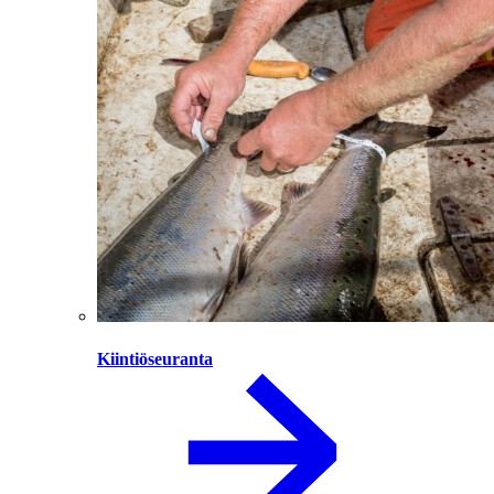
Kiintiöseuranta