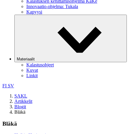
Kalastuksen kehittämisohjelma KaKe
Innovaatio-ohjelma: Tukala
Kapyysi
Materiaalit
Kalastusohjeet
Kuvat
Linkit
FI
SV
SAKL
Artikkelit
Blogit
Bläkä
Bläkä