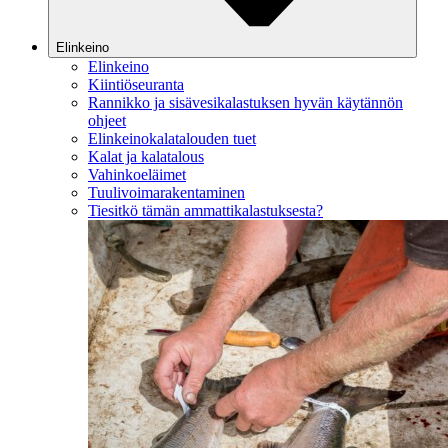
Elinkeino
Elinkeino
Kiintiöseuranta
Rannikko ja sisävesikalastuksen hyvän käytännön
ohjeet
Elinkeinokalatalouden tuet
Kalat ja kalatalous
Vahinkoeläimet
Tuulivoimarakentaminen
Tiesitkö tämän ammattikalastuksesta?