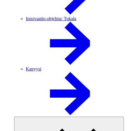
Innovaatio-ohjelma: Tukala
Kapyysi