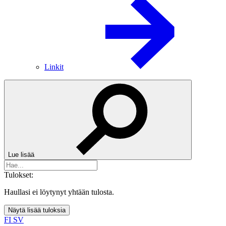
Linkit
Lue lisää
Tulokset:
Haullasi ei löytynyt yhtään tulosta.
Näytä lisää tuloksia
FI
SV