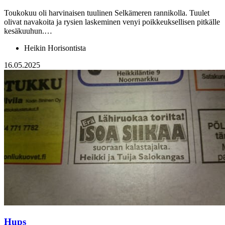
Toukokuu oli harvinaisen tuulinen Selkämeren rannikolla. Tuulet
olivat navakoita ja rysien laskeminen venyi poikkeuksellisen pitkälle
kesäkuuhun.…
Heikin Horisontista
16.05.2025
Hups