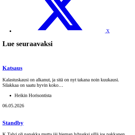
X
Lue seuraavaksi
Katsaus
Kalastuskausi on alkanut, ja sitä on nyt takana noin kuukausi.
Silakkaa on saatu hyvin koko…
Heikin Horisontista
06.05.2026
Standby
K Talvi oli napakka mutta jäi hieman lyhyeksi sillä jos pakkanen