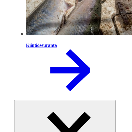
Kiintiöseuranta