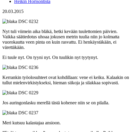
Heikin Horisontista
20.03.2015
Nyt tuli viimein aika bläkä, hetki kevään tuulettomien päivien.
Vaikka säätiedotus uhoaa jokusen metrin tuulia niin jo kolmatta
vuorokautta veen pinta on kuin rasvattu. Ei henkäystäkään, ei
värettäkään.
Ei tuule nyt. On tyyni nyt. On tuulikin nyt tyytynyt.
Kerrankin työolosuhteet ovat kohdillaan: vene ei keiku. Kalaakin on
tullut mielenvirkistykseksi, hieman siikoja ja silakkaa sopivasti.
Jos auringonlasku merellä tästä kohenee niin se on pilalla.
Meri kutsuu kalastajaa ansioon.