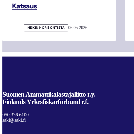
Katsaus
06.05.2026
HEIKIN HORISONTISTA
Suomen Ammattikalastajaliitto r.y.
Finlands Yrkesfiskarförbund r.f.
050 336 6100
sakl@sakl.fi