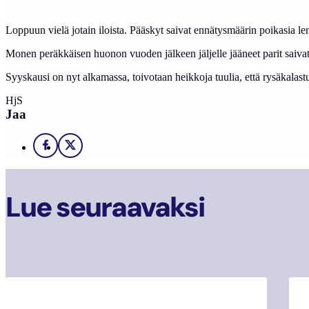
Loppuun vielä jotain iloista. Pääskyt saivat ennätysmäärin poikasia le
Monen peräkkäisen huonon vuoden jälkeen jäljelle jääneet parit saivat
Syyskausi on nyt alkamassa, toivotaan heikkoja tuulia, että rysäkalast
HjS
Jaa
Facebook
X
Lue seuraavaksi