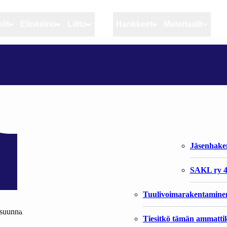
lit
Elinkeino
Liitto
MSC
Hankkeet
Materiaalit
Artikkelit
Elinkeino
Liitto
Ajankohtaista
Kiintiöseuranta
Organisaat
Blogit
Rannikko ja sisävesikal
Liiton vast
Heikin horisontista
Elinkeinokalatalouden t
Jäsenjärje
Kalat ja kalatalous
Jäsenhak
Vahinkoeläimet
SAKL ry 4
Tuulivoimarakentamine
unnaltaan vaihtelevia ja rapsakoita sadekuuroja päivittäin ja jos joku p
Tiesitkö tämän ammattik