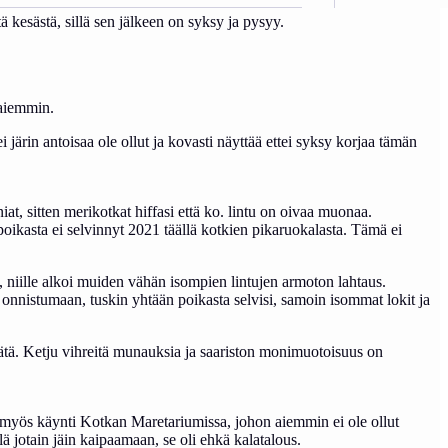
 kesästä, sillä sen jälkeen on syksy ja pysyy.
a aiemmin.
 järin antoisaa ole ollut ja kovasti näyttää ettei syksy korjaa tämän
, sitten merikotkat hiffasi että ko. lintu on oivaa muonaa.
ikasta ei selvinnyt 2021 täällä kotkien pikaruokalasta. Tämä ei
, niille alkoi muiden vähän isompien lintujen armoton lahtaus.
onnistumaan, tuskin yhtään poikasta selvisi, samoin isommat lokit ja
 elätä. Ketju vihreitä munauksia ja saariston monimuotoisuus on
in myös käynti Kotkan Maretariumissa, johon aiemmin ei ole ollut
lä jotain jäin kaipaamaan, se oli ehkä kalatalous.