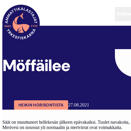
Artikke
SAKL
ARTIKKELIT
BLOGIT
MÖFFÄILEE
Möffäilee
HEIKIN HORISONTISTA
27.08.2021
Säät on muuttuneet hellekesän jälkeen epävakaiksi. Tuulet navakoita, su
Merivesi on noussut yli normaalin ja merivirrat ovat voimakkaita.