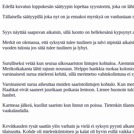
Edellä kuvatun loppukesän säätyypin lopettaa syysstormi, joka on lähia
Tällaisella säätyypillä joka nyt on ja ennakoi myrskyä on vanhastaan n
Syys näyttää saapuvan aikaisin, sillä luonto on hellekesänä kypsynyt
Merkit on olemassa, että syksystä tulee tuulinen ja talvi nipistää aikai
vuoden tulosta jos siitä tulee tuulinen ja lyhyt.
Surulliseksi vetää kun seuraa ulkosaariston lintujen kohtaloa. Aiemmi
Merikotkakanta lähti rajuun nousuun. Helppo hankkia ruokaa koloniois
varsinaisesti surua mieleeni kehitä, sillä merimetso vahinkolintuna ei
Varsinaisesti surua aiheuttaa muiden saaristolintujen kohtalo. Kun mer
Haahkat eivät saaneet juurikaan poikasia lentoon. Lienee huonoin tulo
hanhet.
Karmeaa jälkeä, kuollut saaristo kun linnut on poissa. Tietenkin tilanne
vaakalaudalla.
Kevätkauden rysät saatiin ylös varhain ja vielä ei syksyn pyynti alka
tilaisuutta. Kohde oli mielenkiintoinen ja kalat oli hyvin esillä vaikk