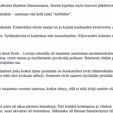
ikoina tilanteen klaaraamassa. Stormi lopettaa myös haaveet pitkitetystä
imikin – sanotaan että kelit (sää) ”möffäilee”.
 aikaisin. Esimerkiksi törnin marjat on jo kypsiä kuukauden keskiverto
sin. Sydäntalvesta ei kuitenkaa tule runsaslumista. Alkuvuoden kalastus ei
n tässä Porin – Luvian edustalla oli maamme suurimmat merimetsokoloniat
ta, ensin munia ja myöhemmin pyydystää poikaset. Ilmeisesti yhtään po
 sympatiaa saa.
imetsot jotka kotkat tänne pesimään on houkutelleet eivät riittäneetkään
s mitä olen koskaan nähnyt. Joutsenet eivät saaneet myöskään pesintää 
 tasaantuu vuosien saatossa, kotkat siirtyy, sillä ei niitä tyhjä saaristo
nut joten jäi aikaa pieneen lomailuun. Pari lenkkiä kotimaassa ja vihdo
a ns. suuri akvaario oli remontissa. Jälkimaku oli hieman hämmentynyt sil