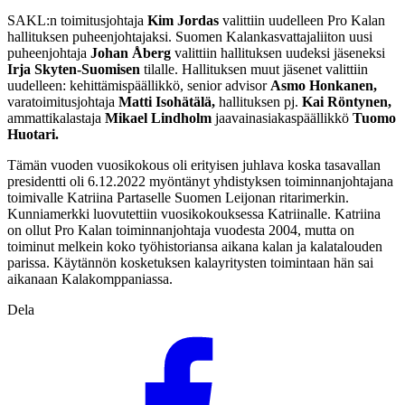
SAKL:n toimitusjohtaja
Kim Jordas
valittiin uudelleen Pro Kalan
hallituksen puheenjohtajaksi. Suomen Kalankasvattajaliiton uusi
puheenjohtaja
Johan Åberg
valittiin hallituksen uudeksi jäseneksi
Irja Skyten-Suomisen
tilalle. Hallituksen muut jäsenet valittiin
uudelleen: kehittämispäällikkö, senior advisor
Asmo Honkanen,
varatoimitusjohtaja
Matti Isohätälä,
hallituksen pj.
Kai Röntynen,
ammattikalastaja
Mikael Lindholm
jaavainasiakaspäällikkö
Tuomo
Huotari.
Tämän vuoden vuosikokous oli erityisen juhlava koska tasavallan
presidentti oli 6.12.2022 myöntänyt yhdistyksen toiminnanjohtajana
toimivalle Katriina Partaselle Suomen Leijonan ritarimerkin.
Kunniamerkki luovutettiin vuosikokouksessa Katriinalle. Katriina
on ollut Pro Kalan toiminnanjohtaja vuodesta 2004, mutta on
toiminut melkein koko työhistoriansa aikana kalan ja kalatalouden
parissa. Käytännön kosketuksen kalayritysten toimintaan hän sai
aikanaan Kalakomppaniassa.
Dela