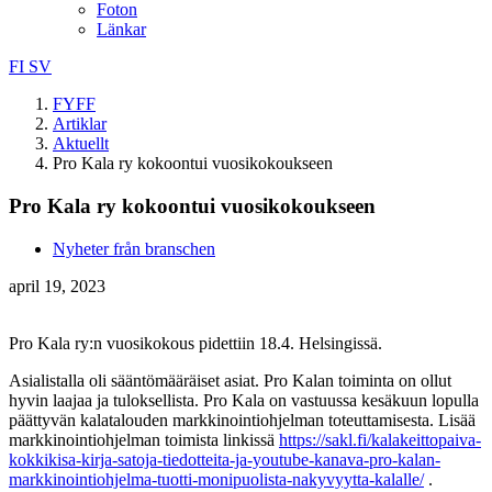
Foton
Länkar
FI
SV
FYFF
Artiklar
Aktuellt
Pro Kala ry kokoontui vuosikokoukseen
Pro Kala ry kokoontui vuosikokoukseen
Nyheter från branschen
april 19, 2023
Pro Kala ry:n vuosikokous pidettiin 18.4. Helsingissä.
Asialistalla oli sääntömääräiset asiat. Pro Kalan toiminta on ollut
hyvin laajaa ja tuloksellista. Pro Kala on vastuussa kesäkuun lopulla
päättyvän kalatalouden markkinointiohjelman toteuttamisesta. Lisää
markkinointiohjelman toimista linkissä
https://sakl.fi/kalakeittopaiva-
kokkikisa-kirja-satoja-tiedotteita-ja-youtube-kanava-pro-kalan-
markkinointiohjelma-tuotti-monipuolista-nakyvyytta-kalalle/
.