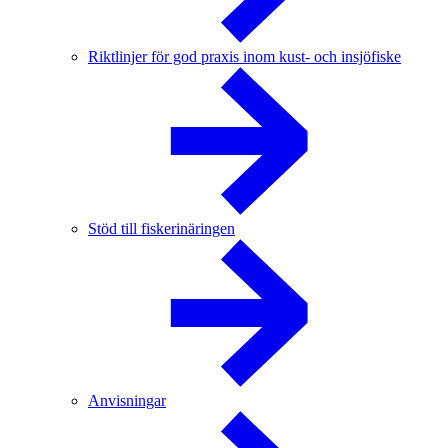
Riktlinjer för god praxis inom kust- och insjöfiske
Stöd till fiskerinäringen
Anvisningar