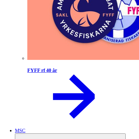
FYFF rf 40 år
MSC