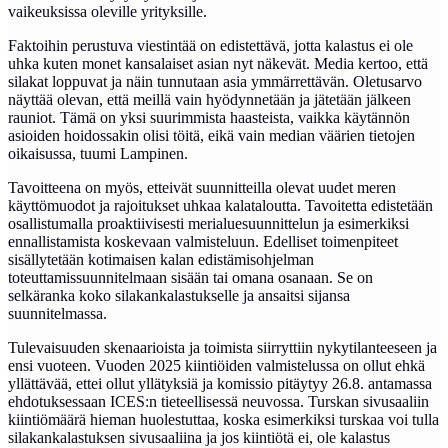
vaikeuksissa oleville yrityksille.
Faktoihin perustuva viestintää on edistettävä, jotta kalastus ei ole
uhka kuten monet kansalaiset asian nyt näkevät. Media kertoo, että
silakat loppuvat ja näin tunnutaan asia ymmärrettävän. Oletusarvo
näyttää olevan, että meillä vain hyödynnetään ja jätetään jälkeen
rauniot. Tämä on yksi suurimmista haasteista, vaikka käytännön
asioiden hoidossakin olisi töitä, eikä vain median väärien tietojen
oikaisussa, tuumi Lampinen.
Tavoitteena on myös, etteivät suunnitteilla olevat uudet meren
käyttömuodot ja rajoitukset uhkaa kalataloutta. Tavoitetta edistetään
osallistumalla proaktiivisesti merialuesuunnittelun ja esimerkiksi
ennallistamista koskevaan valmisteluun. Edelliset toimenpiteet
sisällytetään kotimaisen kalan edistämisohjelman
toteuttamissuunnitelmaan sisään tai omana osanaan. Se on
selkäranka koko silakankalastukselle ja ansaitsi sijansa
suunnitelmassa.
Tulevaisuuden skenaarioista ja toimista siirryttiin nykytilanteeseen ja
ensi vuoteen. Vuoden 2025 kiintiöiden valmistelussa on ollut ehkä
yllättävää, ettei ollut yllätyksiä ja komissio pitäytyy 26.8. antamassa
ehdotuksessaan ICES:n tieteellisessä neuvossa. Turskan sivusaaliin
kiintiömäärä hieman huolestuttaa, koska esimerkiksi turskaa voi tulla
silakankalastuksen sivusaaliina ja jos kiintiötä ei, ole kalastus