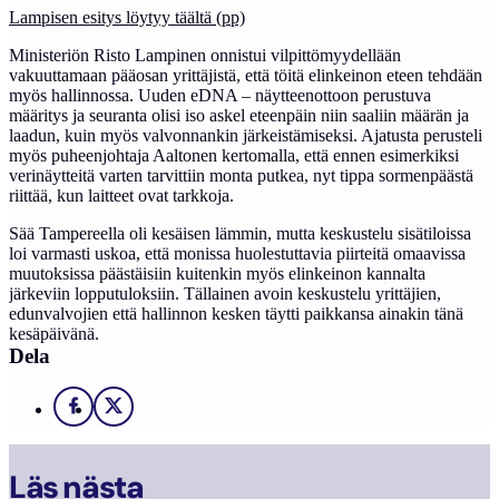
Lampisen esitys löytyy täältä (pp)
Ministeriön Risto Lampinen onnistui vilpittömyydellään
vakuuttamaan pääosan yrittäjistä, että töitä elinkeinon eteen tehdään
myös hallinnossa. Uuden eDNA – näytteenottoon perustuva
määritys ja seuranta olisi iso askel eteenpäin niin saaliin määrän ja
laadun, kuin myös valvonnankin järkeistämiseksi. Ajatusta perusteli
myös puheenjohtaja Aaltonen kertomalla, että ennen esimerkiksi
verinäytteitä varten tarvittiin monta putkea, nyt tippa sormenpäästä
riittää, kun laitteet ovat tarkkoja.
Sää Tampereella oli kesäisen lämmin, mutta keskustelu sisätiloissa
loi varmasti uskoa, että monissa huolestuttavia piirteitä omaavissa
muutoksissa päästäisiin kuitenkin myös elinkeinon kannalta
järkeviin lopputuloksiin. Tällainen avoin keskustelu yrittäjien,
edunvalvojien että hallinnon kesken täytti paikkansa ainakin tänä
kesäpäivänä.
Dela
Facebook
X
Läs nästa