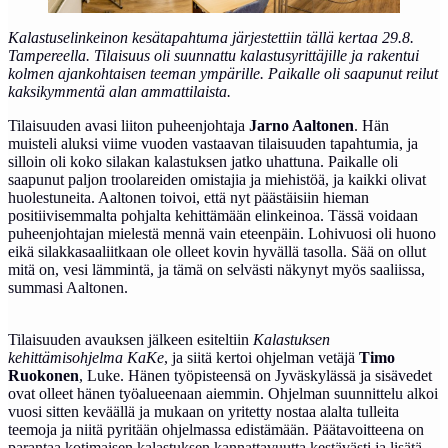
Kalastuselinkeinon kesätapahtuma järjestettiin tällä kertaa 29.8.
Tampereella. Tilaisuus oli
suunnattu kalastusyrittäjille ja rakentui
kolmen ajankohtaisen teeman ympärille. Paikalle oli
saapunut reilut
kaksikymmentä alan ammattilaista.
Tilaisuuden avasi liiton puheenjohtaja
Jarno Aaltonen
. Hän
muisteli aluksi viime vuoden vastaavan tilaisuuden tapahtumia, ja
silloin oli koko silakan kalastuksen jatko uhattuna. Paikalle oli
saapunut paljon troolareiden omistajia ja miehistöä, ja kaikki olivat
huolestuneita. Aaltonen toivoi, että nyt päästäisiin hieman
positiivisemmalta pohjalta kehittämään elinkeinoa. Tässä voidaan
puheenjohtajan mielestä mennä vain eteenpäin. Lohivuosi oli huono
eikä silakkasaaliitkaan ole olleet kovin hyvällä tasolla. Sää on ollut
mitä on, vesi lämmintä, ja tämä on selvästi näkynyt myös saaliissa,
summasi Aaltonen.
Tilaisuuden avauksen jälkeen esiteltiin
Kalastuksen
kehittämisohjelma KaKe
, ja siitä kertoi ohjelman vetäjä
Timo
Ruokonen
, Luke. Hänen työpisteensä on Jyväskylässä ja sisävedet
ovat olleet hänen työalueenaan aiemmin. Ohjelman suunnittelu alkoi
vuosi sitten keväällä ja mukaan on yritetty nostaa alalta tulleita
teemoja ja niitä pyritään ohjelmassa edistämään. Päätavoitteena on
parantaa kotimaisen kalastuksen kannattavuutta kestävästi ja lisätä