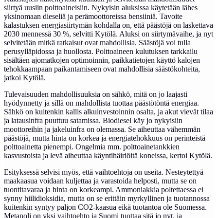
siirtyä uusiin polttoaineisiin. Nykyisin aluksissa käytetään lähes
yksinomaan dieseliä ja perämoottoreissa bensiiniä. Tavoite
kalastuksen energiasiirtymän kohdalla on, että päästöjä on laskettava
2030 mennessä 30 %, selvitti Kytölä. Aluksi on siirtymävaihe, ja nyt
selvitetään mitkä ratkaisut ovat mahdollisia. Säästöjä voi tulla
perusylläpidossa ja huollosta. Polttoaineen kulutuksen tarkkailu
sisältäen ajomatkojen optimoinnin, paikkatietojen käyttö kalojen
tehokkaampaan paikantamiseen ovat mahdollisia säästökohteita,
jatkoi Kytölä.
Tulevaisuuden mahdollisuuksia on sähkö, mitä on jo laajasti
hyödynnetty ja sillä on mahdollista tuottaa päästötöntä energiaa.
Sähkö on kuitenkin kallis alkuinvestoinnin osalta, ja akut vievät tilaa
ja latausinfra puuttuu satamissa. Biodiesel käy jo nykyisiin
moottoreihin ja jakeluinfra on olemassa. Se aiheuttaa vähemmän
päästöjä, mutta hinta on korkea ja energiatehokkuus on perinteistä
polttoainetta pienempi. Ongelmia mm. polttoainetankkien
kasvustoista ja levä aiheuttaa käyntihäiriöitä koneissa, kertoi Kytölä.
Esityksessä selvisi myös, että vaihtoehtoja on useita. Nesteytettyä
maakaasua voidaan kuljettaa ja varastoida helposti, mutta se on
tuontitavaraa ja hinta on korkeampi. Ammoniakkia poltettaessa ei
synny hiilidioksidia, mutta on se erittäin myrkyllinen ja tuotannossa
kuitenkin syntyy paljon CO2-kaasua eikä tuotantoa ole Suomessa.
Metanoli on yksi vaihtoehto ja Suomi tuottaa sitä jo nyt, ja