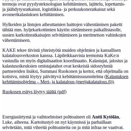
teemoja ovat pyydysteknologian kehittäminen, lajittelu, lopettamis-
ja jäähdytysratkaisut, logistiikka- ja perkuukoneratkaisut sekä
avomerikalastuksen kehittäminen.
Hylkeiden ja lintujen aiheuttamien haittojen vähentämisen paketti
tähtää mm. hyljekarkottimien käytön siirtämiseen paikallistasolle,
uusien karkotinratkaisujen selvittämiseen ja merimetson vahinkojen
vähentämiseen.
KAKE tekee tiivistä yhteistyötä muiden ohjelmien ja kansallisen
kalatalousverkoston kanssa. Läpileikkaavista teemoista KaKe:n
vastuulla on myös digitalisaation koordinaatio. Kalastajat, jalostus ja
kalastusoikeuksien omistajatahot ovat keskeisiä sidosryhmiä
partnereiden lisäksi, Summasi Ruokonen ja kertoi, että ohjelmalla on
kotisivu, mistä löytyy päivittyvä kehittämissuunnitelma (
Kalastuksen
kehittämisohjelma – Meri- ja kalatalous (merijakalatalous.fi)
).
Ruokosen esitys löytyy täältä (pdf)
Energiasiirtymä ja vaihtoehtoiset polttoaineet oli
Antti Kytölän
,
Luke, aiheena. Kartoitustyö on nyt käynnissä ja parhaillaan
selvitetään, mitä vihreitä polttoaineita on ja mitä infraa ne vaativat.