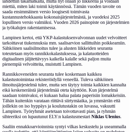
lähdettiin takamatkalta, mutta nyt ollaan jo liikkeellä ja voidaan
miettiä, miten laki toimii käytännössä. Tämän vuoden tavoite on
saada ensimmäinen versio loogisesti toimivasta
kustannustehokkaasta kokonaisjärjestelmästä, ja vuodeksi 2025
lopullinen versio valmiiksi. Vuoden 2026 painopiste on järjestelmien
ja työkalujen rakentamisessa.
Lampinen kertoi, että YKP-kalastuksenvalvonnan uudet velvoitteet
tarkoittavat tiukennuksia mm. saalisarvion sallittuihin poikkeamiin.
Sähköinen saalisilmoitus tulee ja alusten liikkeiden seuranta
toteutetaan myös rannikkokalastuksessa, ja kalatuotteiden
digitaalinen jäljitettävyys kaikella kalalle sekä paljon muita
pienempiä velvoitteita, muistutti Lampinen.
Rannikkoveneiden seuranta tulee koskemaan kaikkea
kalastustoimintaa rekisteröidyllä veneellä. Tuleva sähköinen
ilmoitusjärjestelmä tulee, mutta sen täytyy toimia kaikkien kannalta
eikä keskeneräistä järjestelmää oteta käyttöön. Kun järjestelmä
saadaan toimivaksi, ei kukaan halua palata paperisiin lomakkeisiin.
Tähän kuitenkin varataan riittävä siirtymäaika, ja ymmärrän että
joillekin on iso hyppäys ja koulutustakin on luvassa, vakuutti
Lampinen. Työryhmät asetetaan toivottavasti pian, ja ryhmän
sihteeriksi on lupautunut ELY:n kalastusmestari
Niklas Ulenius
.
Saaliin ennakkoarvioinnista syntyi vilkas keskustelu ja useammalla
suulla todettiin, että kiintiöimättömien lajien velvoite on mahdoton.