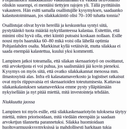
olisikin suuempi, ei mentäisi tiettyjen rajojen yli. Tällä pyrittäisiin
vakauteen. Hän esitti samalla osallistujille kysymyksen, saadaanko
kalastustoimimaan, jos silakkakiintiö olisi 70–100 tuhatta tonnia?
Osallistujat olivat hyvin hereillä ja keskustelua syntyi siitä,
pystytäänkö tuota määrää nykytilanteessa kalastaa. Esitettiin, että
minimi olisi hyvä olla, ettei kiintiö putoaisi koskaan nollaan. Esille
nousi myös haarukka 60–80 mikä voisi olla lähellä optimia
Pohjanlahden osalta. Markkinat kyllä vetäisivät, mutta silakkaa ei
saada enempää kalastettua, kuului yksi kommentti.
Lampinen jatkoi toteamalla, että silakan skenaariotyö on osoittanut,
että arvoketjusta ei voi puhua, jos saalismäärä jää kovin pieneksi.
Kysymys on myös siitä, että ovatko silakkakannat menossa mm.
ilmastosyistä alas. Infra eli kalasatamaverkosto ja logistiset ratkaisut
ovat myös riippuvaisia eri skenaarioiden toteutumisesta. Kattavaa
silakankalastuksen satamaverkkoa emme pysty ylläpitämään
nykyisellään ja nyt pitää miettiä, mitä investointeja tehdään.
Niukkuutta jaossa
Lampinen toi myös esille, että silakkaskenaariotyön tuloksena täytyy
miettiä, miten priorisoidaan, mitä viedään eteenpäin ja saadaan
arvoketjun tilannetta parannetuksi. Silakka huomioidaan
huoltovarmuuskysymyksissä ja mahdollisesti harkitaan tukia