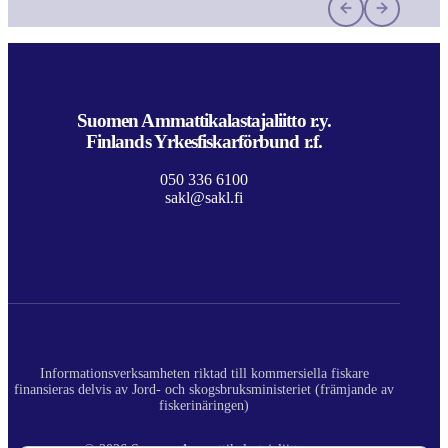
Suomen Ammattikalastajaliitto r.y.
Finlands Yrkesfiskarförbund r.f.
050 336 6100
sakl@sakl.fi
Informationsverksamheten riktad till kommersiella fiskare
finansieras delvis av Jord- och skogsbruksministeriet (främjande av
fiskerinäringen)