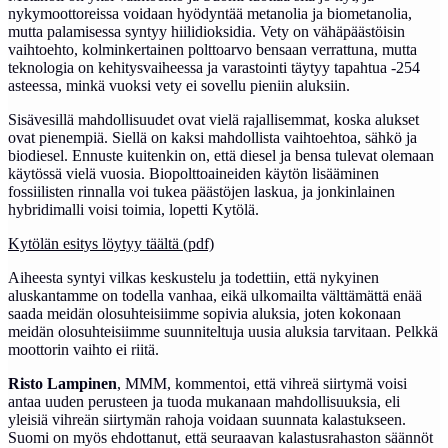
nykymoottoreissa voidaan hyödyntää metanolia ja biometanolia,
mutta palamisessa syntyy hiilidioksidia. Vety on vähäpäästöisin
vaihtoehto, kolminkertainen polttoarvo bensaan verrattuna, mutta
teknologia on kehitysvaiheessa ja varastointi täytyy tapahtua -254
asteessa, minkä vuoksi vety ei sovellu pieniin aluksiin.
Sisävesillä mahdollisuudet ovat vielä rajallisemmat, koska alukset
ovat pienempiä. Siellä on kaksi mahdollista vaihtoehtoa, sähkö ja
biodiesel. Ennuste kuitenkin on, että diesel ja bensa tulevat olemaan
käytössä vielä vuosia. Biopolttoaineiden käytön lisääminen
fossiilisten rinnalla voi tukea päästöjen laskua, ja jonkinlainen
hybridimalli voisi toimia, lopetti Kytölä.
Kytölän esitys löytyy täältä (pdf)
Aiheesta syntyi vilkas keskustelu ja todettiin, että nykyinen
aluskantamme on todella vanhaa, eikä ulkomailta välttämättä enää
saada meidän olosuhteisiimme sopivia aluksia, joten kokonaan
meidän olosuhteisiimme suunniteltuja uusia aluksia tarvitaan. Pelkkä
moottorin vaihto ei riitä.
Risto Lampinen
, MMM, kommentoi, että vihreä siirtymä voisi
antaa uuden perusteen ja tuoda mukanaan mahdollisuuksia, eli
yleisiä vihreän siirtymän rahoja voidaan suunnata kalastukseen.
Suomi on myös ehdottanut, että seuraavan kalastusrahaston säännöt