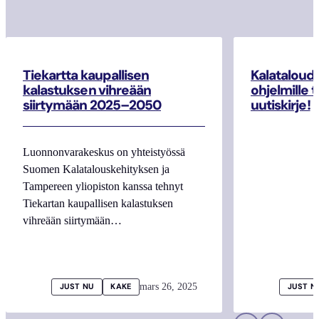
Tiekartta kaupallisen
Kalataloud
kalastuksen vihreään
ohjelmille 
siirtymään 2025–2050
uutiskirje!
Luonnonvarakeskus on yhteistyössä
Suomen Kalatalouskehityksen ja
Tampereen yliopiston kanssa tehnyt
Tiekartan kaupallisen kalastuksen
vihreään siirtymään…
mars 26, 2025
JUST NU
KAKE
JUST N