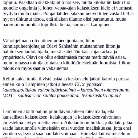
loppuu. Pääaltaan silakkakiintiö nousee, mutta kilohailin lasku tuo
monelle ongelmia ja lohen vapaa-ajan kalastuksen kielo ei varmasti
tyydytä muita maita. Pohjanlahden silakan neuvo tulee vasta 16.9 ja
nyt on tihkunut tietoa, että silakan tilanne olisi parantunut, mutta
parempi on odottaa lopullista tietoa, summasi Lampinen.
Väliohjelmana oli entinen puheenjohtajan, liiton
kunniapuheenjohtajan Olavi Sahlsténin muistaminen liiton ja
hallituksen taululahjalla, missä esitellään kalastajan arkea ja
ympäristöä. Olavi on ollut edistämässä monta merkittävää asiaa,
muun muassa toimijakohtaisen kiintiöjärjestelmän luomista. Liiton
talous on myös saatua vakautettua.
Reilut kaksi tuntia tiivistä asiaa ja keskustelu jatkui kahvin parissa
ennen kuin Lampinen jatkoi aiheesta
EU:n yhteisen
kalastuspolitiikan valvontajärjestelmä – kansallinen toimeenpano.
MOT – saalisarvion sallittu poikkeama. Tekniikastako apua?
Lampinen aloitti paljon puhuttavan aiheen toteamalla, että
kansallisen kalastuksen, kalakaupan ja kalastuksenvalvonnan
järjestelmä täytyy miettiä ensin. Aikataulu on tiukka, jotta laki pitää
saada lausunnolle viimeistään ensi vuoden maaliskuussa, jotta ensi
vuoden syksyksi saadaan laki voimaan. Viimeksi lainvalmisteluun