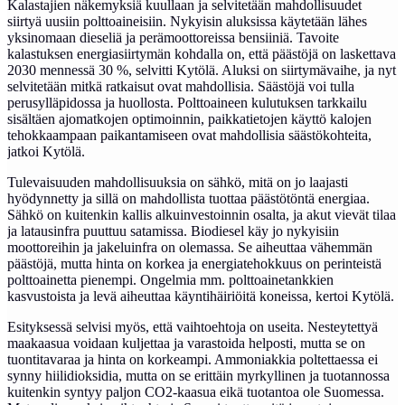
Kalastajien näkemyksiä kuullaan ja selvitetään mahdollisuudet
siirtyä uusiin polttoaineisiin. Nykyisin aluksissa käytetään lähes
yksinomaan dieseliä ja perämoottoreissa bensiiniä. Tavoite
kalastuksen energiasiirtymän kohdalla on, että päästöjä on laskettava
2030 mennessä 30 %, selvitti Kytölä. Aluksi on siirtymävaihe, ja nyt
selvitetään mitkä ratkaisut ovat mahdollisia. Säästöjä voi tulla
perusylläpidossa ja huollosta. Polttoaineen kulutuksen tarkkailu
sisältäen ajomatkojen optimoinnin, paikkatietojen käyttö kalojen
tehokkaampaan paikantamiseen ovat mahdollisia säästökohteita,
jatkoi Kytölä.
Tulevaisuuden mahdollisuuksia on sähkö, mitä on jo laajasti
hyödynnetty ja sillä on mahdollista tuottaa päästötöntä energiaa.
Sähkö on kuitenkin kallis alkuinvestoinnin osalta, ja akut vievät tilaa
ja latausinfra puuttuu satamissa. Biodiesel käy jo nykyisiin
moottoreihin ja jakeluinfra on olemassa. Se aiheuttaa vähemmän
päästöjä, mutta hinta on korkea ja energiatehokkuus on perinteistä
polttoainetta pienempi. Ongelmia mm. polttoainetankkien
kasvustoista ja levä aiheuttaa käyntihäiriöitä koneissa, kertoi Kytölä.
Esityksessä selvisi myös, että vaihtoehtoja on useita. Nesteytettyä
maakaasua voidaan kuljettaa ja varastoida helposti, mutta se on
tuontitavaraa ja hinta on korkeampi. Ammoniakkia poltettaessa ei
synny hiilidioksidia, mutta on se erittäin myrkyllinen ja tuotannossa
kuitenkin syntyy paljon CO2-kaasua eikä tuotantoa ole Suomessa.