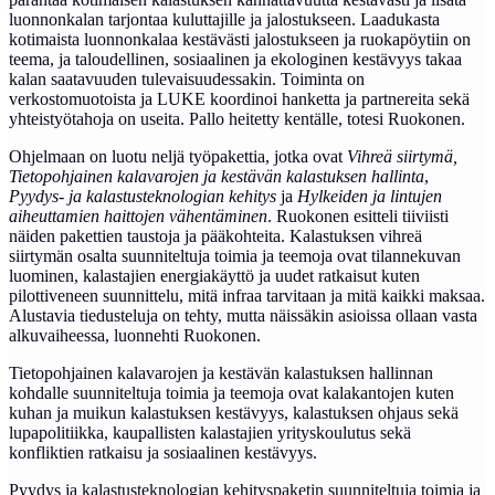
luonnonkalan tarjontaa kuluttajille ja jalostukseen. Laadukasta
kotimaista luonnonkalaa kestävästi jalostukseen ja ruokapöytiin on
teema, ja taloudellinen, sosiaalinen ja ekologinen kestävyys takaa
kalan saatavuuden tulevaisuudessakin. Toiminta on
verkostomuotoista ja LUKE koordinoi hanketta ja partnereita sekä
yhteistyötahoja on useita. Pallo heitetty kentälle, totesi Ruokonen.
Ohjelmaan on luotu neljä työpakettia, jotka ovat
Vihreä siirtymä,
Tietopohjainen kalavarojen ja kestävän kalastuksen hallinta
,
Pyydys- ja kalastusteknologian kehitys
ja
Hylkeiden ja lintujen
aiheuttamien haittojen vähentäminen
. Ruokonen esitteli tiiviisti
näiden pakettien taustoja ja pääkohteita. Kalastuksen vihreä
siirtymän osalta suunniteltuja toimia ja teemoja ovat tilannekuvan
luominen, kalastajien energiakäyttö ja uudet ratkaisut kuten
pilottiveneen suunnittelu, mitä infraa tarvitaan ja mitä kaikki maksaa.
Alustavia tiedusteluja on tehty, mutta näissäkin asioissa ollaan vasta
alkuvaiheessa, luonnehti Ruokonen.
Tietopohjainen kalavarojen ja kestävän kalastuksen hallinnan
kohdalle suunniteltuja toimia ja teemoja ovat kalakantojen kuten
kuhan ja muikun kalastuksen kestävyys, kalastuksen ohjaus sekä
lupapolitiikka, kaupallisten kalastajien yrityskoulutus sekä
konfliktien ratkaisu ja sosiaalinen kestävyys.
Pyydys ja kalastusteknologian kehityspaketin suunniteltuja toimia ja