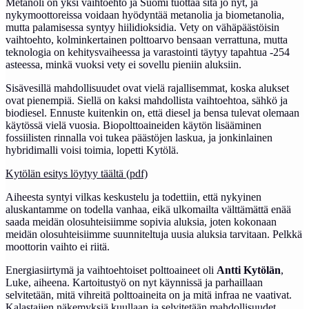
Metanoli on yksi vaihtoehto ja Suomi tuottaa sitä jo nyt, ja
nykymoottoreissa voidaan hyödyntää metanolia ja biometanolia,
mutta palamisessa syntyy hiilidioksidia. Vety on vähäpäästöisin
vaihtoehto, kolminkertainen polttoarvo bensaan verrattuna, mutta
teknologia on kehitysvaiheessa ja varastointi täytyy tapahtua -254
asteessa, minkä vuoksi vety ei sovellu pieniin aluksiin.
Sisävesillä mahdollisuudet ovat vielä rajallisemmat, koska alukset
ovat pienempiä. Siellä on kaksi mahdollista vaihtoehtoa, sähkö ja
biodiesel. Ennuste kuitenkin on, että diesel ja bensa tulevat olemaan
käytössä vielä vuosia. Biopolttoaineiden käytön lisääminen
fossiilisten rinnalla voi tukea päästöjen laskua, ja jonkinlainen
hybridimalli voisi toimia, lopetti Kytölä.
Kytölän esitys löytyy täältä (pdf)
Aiheesta syntyi vilkas keskustelu ja todettiin, että nykyinen
aluskantamme on todella vanhaa, eikä ulkomailta välttämättä enää
saada meidän olosuhteisiimme sopivia aluksia, joten kokonaan
meidän olosuhteisiimme suunniteltuja uusia aluksia tarvitaan. Pelkkä
moottorin vaihto ei riitä.
Energiasiirtymä ja vaihtoehtoiset polttoaineet oli
Antti Kytölän
,
Luke, aiheena. Kartoitustyö on nyt käynnissä ja parhaillaan
selvitetään, mitä vihreitä polttoaineita on ja mitä infraa ne vaativat.
Kalastajien näkemyksiä kuullaan ja selvitetään mahdollisuudet