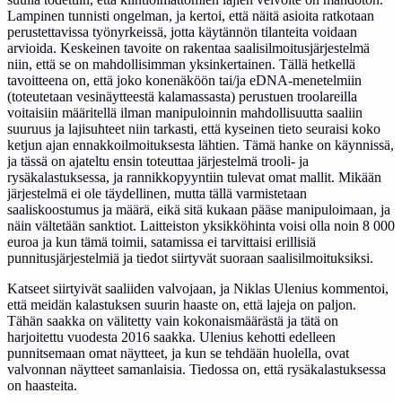
Lampinen tunnisti ongelman, ja kertoi, että näitä asioita ratkotaan
perustettavissa työnyrkeissä, jotta käytännön tilanteita voidaan
arvioida. Keskeinen tavoite on rakentaa saalisilmoitusjärjestelmä
niin, että se on mahdollisimman yksinkertainen. Tällä hetkellä
tavoitteena on, että joko konenäköön tai/ja eDNA-menetelmiin
(toteutetaan vesinäytteestä kalamassasta) perustuen troolareilla
voitaisiin määritellä ilman manipuloinnin mahdollisuutta saaliin
suuruus ja lajisuhteet niin tarkasti, että kyseinen tieto seuraisi koko
ketjun ajan ennakkoilmoituksesta lähtien. Tämä hanke on käynnissä,
ja tässä on ajateltu ensin toteuttaa järjestelmä trooli- ja
rysäkalastuksessa, ja rannikkopyyntiin tulevat omat mallit. Mikään
järjestelmä ei ole täydellinen, mutta tällä varmistetaan
saaliskoostumus ja määrä, eikä sitä kukaan pääse manipuloimaan, ja
näin vältetään sanktiot. Laitteiston yksikköhinta voisi olla noin 8 000
euroa ja kun tämä toimii, satamissa ei tarvittaisi erillisiä
punnitusjärjestelmiä ja tiedot siirtyvät suoraan saalisilmoituksiksi.
Katseet siirtyivät saaliiden valvojaan, ja Niklas Ulenius kommentoi,
että meidän kalastuksen suurin haaste on, että lajeja on paljon.
Tähän saakka on välitetty vain kokonaismäärästä ja tätä on
harjoitettu vuodesta 2016 saakka. Ulenius kehotti edelleen
punnitsemaan omat näytteet, ja kun se tehdään huolella, ovat
valvonnan näytteet samanlaisia. Tiedossa on, että rysäkalastuksessa
on haasteita.