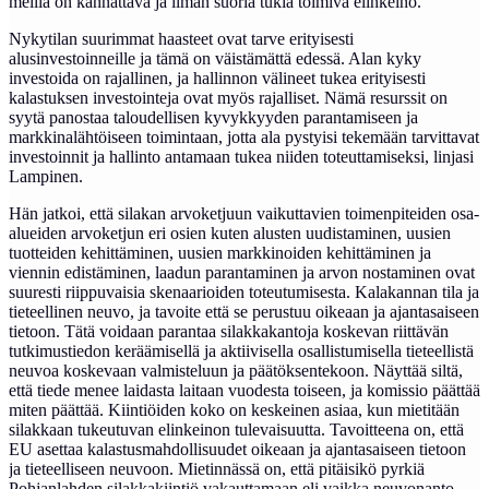
meillä on kannattava ja ilman suoria tukia toimiva elinkeino.
Nykytilan suurimmat haasteet ovat tarve erityisesti
alusinvestoinneille ja tämä on väistämättä edessä. Alan kyky
investoida on rajallinen, ja hallinnon välineet tukea erityisesti
kalastuksen investointeja ovat myös rajalliset. Nämä resurssit on
syytä panostaa taloudellisen kyvykkyyden parantamiseen ja
markkinalähtöiseen toimintaan, jotta ala pystyisi tekemään tarvittavat
investoinnit ja hallinto antamaan tukea niiden toteuttamiseksi, linjasi
Lampinen.
Hän jatkoi, että silakan arvoketjuun vaikuttavien toimenpiteiden osa-
alueiden arvoketjun eri osien kuten alusten uudistaminen, uusien
tuotteiden kehittäminen, uusien markkinoiden kehittäminen ja
viennin edistäminen, laadun parantaminen ja arvon nostaminen ovat
suuresti riippuvaisia skenaarioiden toteutumisesta. Kalakannan tila ja
tieteellinen neuvo, ja tavoite että se perustuu oikeaan ja ajantasaiseen
tietoon. Tätä voidaan parantaa silakkakantoja koskevan riittävän
tutkimustiedon keräämisellä ja aktiivisella osallistumisella tieteellistä
neuvoa koskevaan valmisteluun ja päätöksentekoon. Näyttää siltä,
että tiede menee laidasta laitaan vuodesta toiseen, ja komissio päättää
miten päättää. Kiintiöiden koko on keskeinen asiaa, kun mietitään
silakkaan tukeutuvan elinkeinon tulevaisuutta. Tavoitteena on, että
EU asettaa kalastusmahdollisuudet oikeaan ja ajantasaiseen tietoon
ja tieteelliseen neuvoon. Mietinnässä on, että pitäisikö pyrkiä
Pohjanlahden silakkakiintiö vakauttamaan eli vaikka neuvonanto