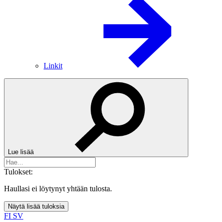
Linkit
Lue lisää
Tulokset:
Haullasi ei löytynyt yhtään tulosta.
Näytä lisää tuloksia
FI
SV