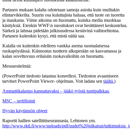
Partasen mukaan kalalta odotetaan samoja asioita kuin muiltakin
elintarvikkeilta. Suurin osa kuluttajista haluaa, että tuote on tuoretta
ja maukasta. Viime aikoina on huomattu, kuinka media muokkaa
käsityksiä. Etenkin WWF:n suositukset ovat herättäneet keskustelua.
Särkeä ja lahnaa pidetään julkisuudessa kestävinä vaihtoehtoina.
Partanen kuitenkin kysyi, että mistä näitä saa.
Kalalla on kuitenkin edelleen vankka asema suomalaisessa
ruokapöydässä. Kiinnostus tuotteen alkuperään on kasvamassa ja
kalan soveltuvuus erilaisiin ruokavalioihin on huomattu.
Messuesitelmiä:
(PowerPoint tiedosto latautuu koneellesi. Tiedoston avaamiseen
tarvitset PowerPoint Viewer- ohjelman. Voit ladata sen
täältä.
)
Ammattikalastus kannattavaksi – jääkö työstä tuntipalkkaa
MSC – sertifiointi
Hyvän käytännön ohjeet
Raportti hallien satelliittiseurannasta, Lehtonen ym.
http://www.rktl.fi/www/uploads/pdf/uudet%20julkaisut/tutkimuksia_j