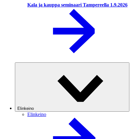
Kala ja kauppa seminaari Tampereella 1.9.2026
Elinkeino
Elinkeino