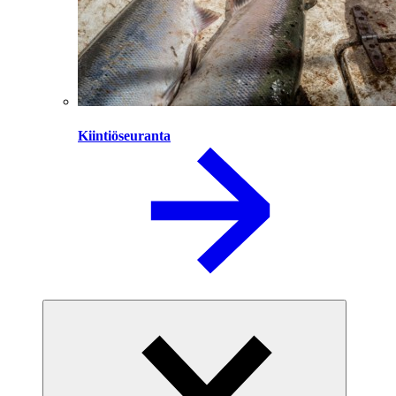
Kiintiöseuranta