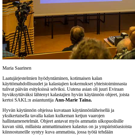
Maria Saarinen
Laatujärjestelmien hyödyntäminen, kotimaisen kalan
käyttömahdollisuudet ja kalastajien kokemukset yhteistoiminnasta
tulivat päivän esityksissä selviksi. Uutena asian oli juuri Eviraan
hyväksyttäväksi lähtenyt kalastajien hyvän käytännön ohjeet, joista
kertoi SAKL:n asiantuntija
Ann-Marie Taina.
Hyvän käytännön ohjeissa kuvataan käytännönläheisellä ja
yksikertaisella tavalla kalan kulkeman ketjun vaarojen
hallintamenetelmät. Ohjeet antavat myös ammatin ulkopuolisille
kuvan siitä, millaista ammattimainen kalastus on ja ympäristöasioista
kiinnostuneille syntyy kuva ammatista, jossa työtä tehdään