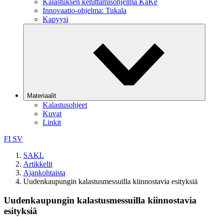
Kalastuksen kehittämisohjelma KaKe
Innovaatio-ohjelma: Tukala
Kapyysi
Materiaalit
Kalastusohjeet
Kuvat
Linkit
FI
SV
SAKL
Artikkelit
Ajankohtaista
Uudenkaupungin kalastusmessuilla kiinnostavia esityksiä
Uudenkaupungin kalastusmessuilla kiinnostavia
esityksiä