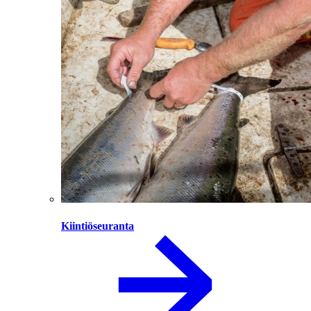
Kiintiöseuranta