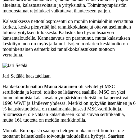
alueittain, kalastustavoittain ja yrityksittäin. Toimintaympäristön
muodostamat rajoitukset vaikuttavat tilanteeseen paljon.
Kalastuksessa nettotulosprosentti on moniin toimialoihin verrattuna
korkea, koska pienyrittäjinä rannikkokalastajat ottavat useimmiten
tulonsa yrityksen tuloksesta. Kalastus luo hyvin lisäarvoa
kansantaloudelle. Kannattavuus on parantunut, mutta kalastuksen
keskittyminen on myös jatkunut. Isojen troolarien keskituotto on
moninkertainen esimerkiksi rannikkokalastuksen tuottoon
verrattuna.
Jari Setälää haastatellaan
Hankekoordinaattori
Maria Saarinen
oli selvitellyt MSC –
sertifiointia ja kertoi, toisiko se lisäarvoa saaliille. MSC on yksi
tunnetuimmista kalastusalan ympäristömerkeistä jonka perustivat
1996 WWF ja Unilever yhdessä. Merkki on nykyään itsenäinen ja 6
% kalastustuotteista on maailmanlaajuisesti MSC-sertifioituja.
Suomessa ei ole yhtään kalastukseen kohdistuvaa sertifikaattia,
mutta 161 tuotetta on meidän markkinoilla.
Muualta Euroopasta saatujen tietojen mukaan sertifiointi ei ole
tuottanut kalastukselle toivottuja taloudellisia hyötyjä. Saarisen