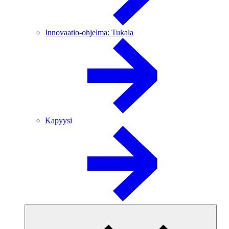
Innovaatio-ohjelma: Tukala
Kapyysi