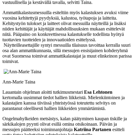
vastuullisella ja kestävällä tavalla, selvitti Taina.
Ammattikalastusmessuilla esiteltiin myös kalastuksen avuksi viime
vuosina kehitettyjä pyydyksiä, kalustoa, työtapoja ja laitteita.
Kehitystyön tulokset ja laitteet olivat messuilla näytteillä ja lisäksi
niiden kehittäjät ja käyttäjät mahdollisuuksien mukaan esittelevät
niitä. Pääpaino on konkreettisessa kalastukselle todellista hyötyä
tuottavien tuotteiden ja innovaatioiden esittelyssä.
Näytteilleasettajille syntyi messuilla tilaisuus tavoittaa kerralla suuri
osa alan ammattikunnasta, sillä messujen ensisijainen kohderyhmä
ovat Suomessa toimivat ammattikalastajat ja muut elinkeinon parissa
toimivat.
Ann-Marie Taina
Lauantain ohjelman aloitti tutkimusmestari
Esa Lehtonen
kertomalla uusimmat tiedot hallien liikkeistä. Mielenkiintoinen ja
kalastajien kanssa tiiviissä yhteistyössä toteutettu selvitys on
parantanut oleellisesti hallien liikkeiden ymmärtämistä.
Ongelmahylkeiden metsästys, kalan päätyminen kaupan tiskille ja
särkikalojen pyynti olivat esillä omina otsikoinaan. Päivän ja
messujen päätteeksi toiminnanjohtaja
Katriina Partanen
esitteli
uutta tietoa kuluttajien odotuksista kalatuotteille.