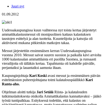
Juuri nyt
01.09.2012
Uudessakaupungissa kuun vaihteessa nyt toista kertaa järjestetyt
ammattikalastusmessut oli monipuolinen kattaus kalastuksen
taustojen esittelyä ja alan tuotteita. Kuuntelijoita ja katsojia oli
aktiivisesti mukana pitkienkin matkojen takaa.
Messut järjestettiin ensimmäisen kerran Uudessakaupungissa
vuonna 2010. Messut saivat suuren suosion ja paikalla kävi arviolta
1000 kalastusalan ammattilaista eri puolilta Suomea, ja runsaasti
vierailijoita oli tälläkin kertaa. Tapahtumia oli kahdelle päivälle,
perjantaiksi ja lauantaiksi aamusta iltaan.
Kaupunginjohtaja
Kari Koski
avasi messut ja ensimmäisen päivän
esitelmäosion puheenjohtajana toimi kalatalouspäällikkö
Kari
Ranta-aho.
Ohjelman aloitti tutkija
Jari Setälä
Riista- ja kalatalouden
tutkimuslaitoksesta otsikolla Ammattikalastus kannattavaksi – jääkö
työstä tuntipalkkaa. Esityksessä todettiin, että kalastus on
pääsääntöisesti kannattavaa, mutta kannattavuus vaihtelee paljon