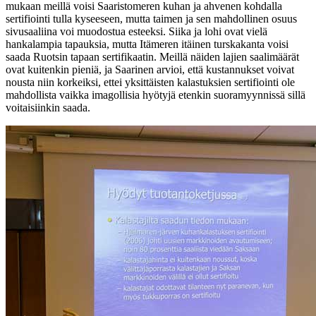
mukaan meillä voisi Saaristomeren kuhan ja ahvenen kohdalla
sertifiointi tulla kyseeseen, mutta taimen ja sen mahdollinen osuus
sivusaaliina voi muodostua esteeksi. Siika ja lohi ovat vielä
hankalampia tapauksia, mutta Itämeren itäinen turskakanta voisi
saada Ruotsin tapaan sertifikaatin. Meillä näiden lajien saalimäärät
ovat kuitenkin pieniä, ja Saarinen arvioi, että kustannukset voivat
nousta niin korkeiksi, ettei yksittäisten kalastuksien sertifiointi ole
mahdollista vaikka imagollisia hyötyjä etenkin suoramyynnissä sillä
voitaisiinkin saada.