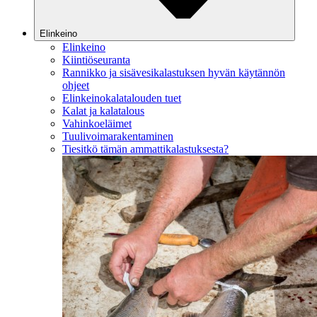
Elinkeino
Elinkeino
Kiintiöseuranta
Rannikko ja sisävesikalastuksen hyvän käytännön
ohjeet
Elinkeinokalatalouden tuet
Kalat ja kalatalous
Vahinkoeläimet
Tuulivoimarakentaminen
Tiesitkö tämän ammattikalastuksesta?