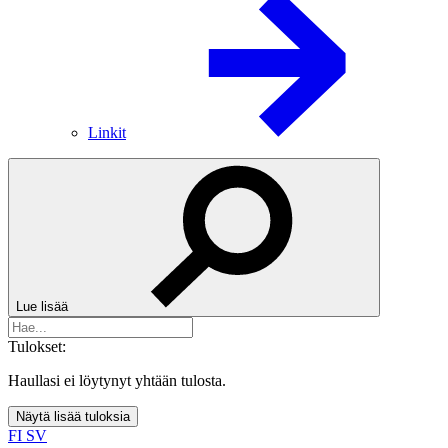
Linkit
Lue lisää
Tulokset:
Haullasi ei löytynyt yhtään tulosta.
Näytä lisää tuloksia
FI
SV