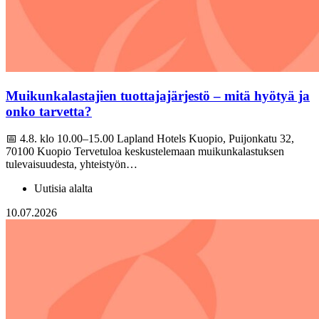
Muikunkalastajien tuottajajärjestö – mitä hyötyä ja
onko tarvetta?
📅 4.8. klo 10.00–15.00 Lapland Hotels Kuopio, Puijonkatu 32,
70100 Kuopio Tervetuloa keskustelemaan muikunkalastuksen
tulevaisuudesta, yhteistyön…
Uutisia alalta
10.07.2026