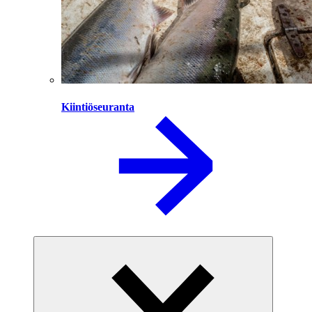
Kiintiöseuranta