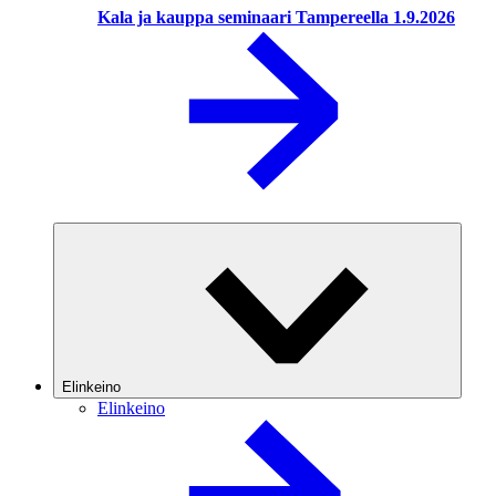
Kala ja kauppa seminaari Tampereella 1.9.2026
Elinkeino
Elinkeino