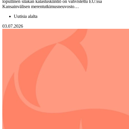
lopullinen silakan kalastuskiintiö on vahvistettu EU:ssa
Kansainvälisen merentutkimusneuvosto…
Uutisia alalta
03.07.2026