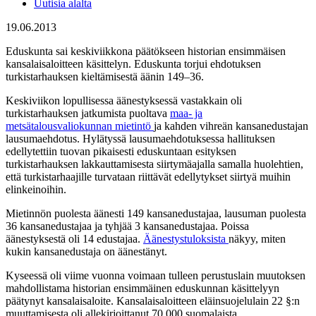
Uutisia alalta
19.06.2013
Eduskunta sai keskiviikkona päätökseen historian ensimmäisen
kansalaisaloitteen käsittelyn. Eduskunta torjui ehdotuksen
turkistarhauksen kieltämisestä äänin 149–36.
Keskiviikon lopullisessa äänestyksessä vastakkain oli
turkistarhauksen jatkumista puoltava
maa- ja
metsätalousvaliokunnan mietintö
ja kahden vihreän kansanedustajan
lausumaehdotus. Hylätyssä lausumaehdotuksessa hallituksen
edellytettiin tuovan pikaisesti eduskuntaan esityksen
turkistarhauksen lakkauttamisesta siirtymäajalla samalla huolehtien,
että turkistarhaajille turvataan riittävät edellytykset siirtyä muihin
elinkeinoihin.
Mietinnön puolesta äänesti 149 kansanedustajaa, lausuman puolesta
36 kansanedustajaa ja tyhjää 3 kansanedustajaa. Poissa
äänestyksestä oli 14 edustajaa.
Äänestystuloksista
näkyy, miten
kukin kansanedustaja on äänestänyt.
Kyseessä oli viime vuonna voimaan tulleen perustuslain muutoksen
mahdollistama historian ensimmäinen eduskunnan käsittelyyn
päätynyt kansalaisaloite. Kansalaisaloitteen eläinsuojelulain 22 §:n
muuttamisesta oli allekirjoittanut 70 000 suomalaista.