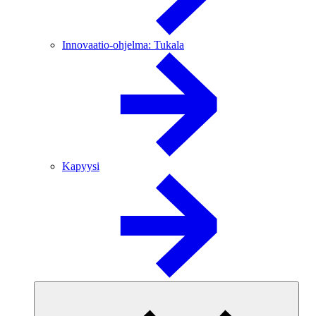
Innovaatio-ohjelma: Tukala
Kapyysi