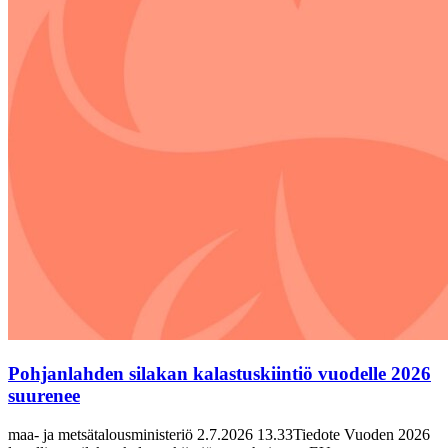
Pohjanlahden silakan kalastuskiintiö vuodelle 2026
suurenee
maa- ja metsätalousministeriö 2.7.2026 13.33Tiedote Vuoden 2026