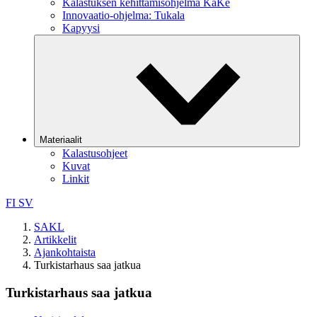
Kalastuksen kehittämisohjelma KaKe
Innovaatio-ohjelma: Tukala
Kapyysi
Materiaalit
Kalastusohjeet
Kuvat
Linkit
FI
SV
SAKL
Artikkelit
Ajankohtaista
Turkistarhaus saa jatkua
Turkistarhaus saa jatkua