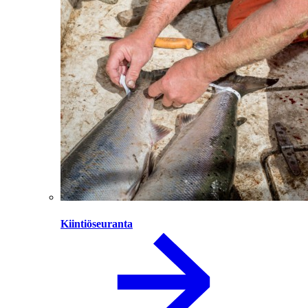
Kiintiöseuranta