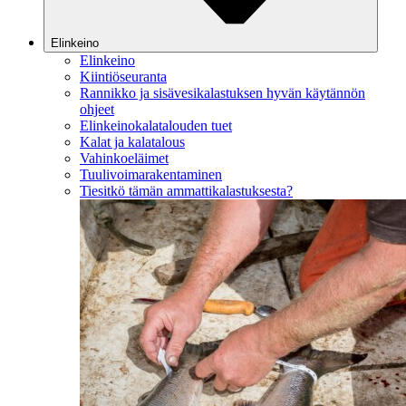
Elinkeino
Elinkeino
Kiintiöseuranta
Rannikko ja sisävesikalastuksen hyvän käytännön
ohjeet
Elinkeinokalatalouden tuet
Kalat ja kalatalous
Vahinkoeläimet
Tuulivoimarakentaminen
Tiesitkö tämän ammattikalastuksesta?