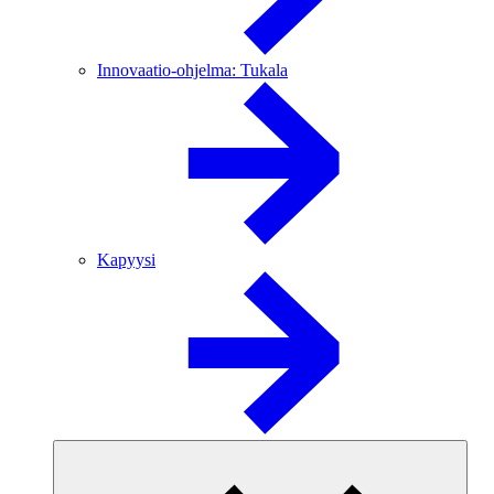
Innovaatio-ohjelma: Tukala
Kapyysi