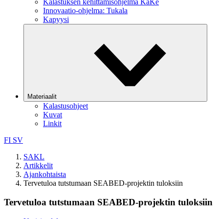
Kalastuksen kehittämisohjelma KaKe
Innovaatio-ohjelma: Tukala
Kapyysi
Materiaalit
Kalastusohjeet
Kuvat
Linkit
FI
SV
SAKL
Artikkelit
Ajankohtaista
Tervetuloa tutstumaan SEABED-projektin tuloksiin
Tervetuloa tutstumaan SEABED-projektin tuloksiin