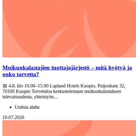
Muikunkalastajien tuottajajärjestö – mitä hyötyä ja
onko tarvetta?
📅 4.8. klo 10.00–15.00 Lapland Hotels Kuopio, Puijonkatu 32,
70100 Kuopio Tervetuloa keskustelemaan muikunkalastuksen
tulevaisuudesta, yhteistyön…
Uutisia alalta
10.07.2026