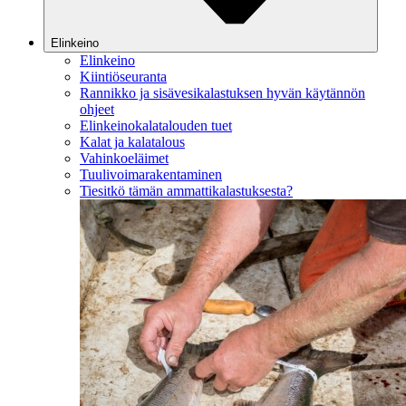
Elinkeino
Elinkeino
Kiintiöseuranta
Rannikko ja sisävesikalastuksen hyvän käytännön
ohjeet
Elinkeinokalatalouden tuet
Kalat ja kalatalous
Vahinkoeläimet
Tuulivoimarakentaminen
Tiesitkö tämän ammattikalastuksesta?