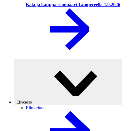
Kala ja kauppa seminaari Tampereella 1.9.2026
Elinkeino
Elinkeino