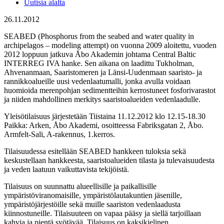
Uutisia alalta
26.11.2012
SEABED (Phosphorus from the seabed and water quality in
archipelagos – modeling attempt) on vuonna 2009 aloitettu, vuoden
2012 loppuun jatkuva Åbo Akademin johtama Central Baltic
INTERREG IVA hanke. Sen aikana on laadittu Tukholman,
Ahvenanmaan, Saaristomeren ja Länsi-Uudenmaan saaristo- ja
rannikkoalueille uusi vedenlaatumalli, jonka avulla voidaan
huomioida merenpohjan sedimentteihin kerrostuneet fosforivarastot
ja niiden mahdollinen merkitys saaristoalueiden vedenlaadulle.
Yleisötilaisuus järjestetään Tiistaina 11.12.2012 klo 12.15-18.30
Paikka: Arken, Åbo Akademi, osoitteessa Fabriksgatan 2, Åbo.
Armfelt-Sali, A-rakennus, 1.kerros.
Tilaisuudessa esitellään SEABED hankkeen tuloksia sekä
keskustellaan hankkeesta, saaristoalueiden tilasta ja tulevaisuudesta
ja veden laatuun vaikuttavista tekijöistä.
Tilaisuus on suunnattu alueellisille ja paikallisille
ympäristöviranomaisille, ympäristölautakuntien jäsenille,
ympäristöjärjestöille sekä muille saariston vedenlaadusta
kiinnostuneille. Tilaisuuteen on vapaa pääsy ja siellä tarjoillaan
kahvia ja pientä syötävää. Tilaisuus on kaksikielinen.