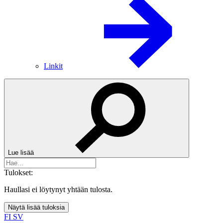
Linkit
Lue lisää
Tulokset:
Haullasi ei löytynyt yhtään tulosta.
Näytä lisää tuloksia
FI
SV