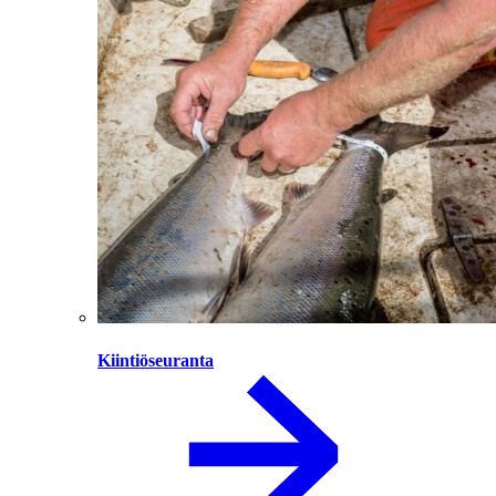
Kiintiöseuranta