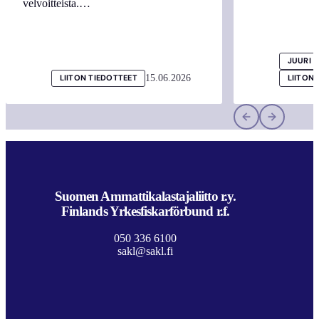
velvoitteista.…
JUURI 
15.06.2026
LIITON TIEDOTTEET
LIITON
Suomen Ammattikalastajaliitto r.y.
Finlands Yrkesfiskarförbund r.f.
050 336 6100
sakl@sakl.fi