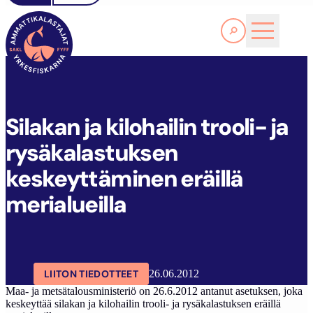
Lue lisää
S
ILAKAN JA KILOHAILIN TROOLI- JA RYSÄKALASTUKSEN KESKEYTTÄMINEN ERÄILLÄ MERIALUEILLA
SAKL
ARTIKKELIT
AJANKOHTAISTA
Silakan ja kilohailin trooli- ja
rysäkalastuksen
keskeyttäminen eräillä
merialueilla
LIITON TIEDOTTEET
26.06.2012
Maa- ja metsätalousministeriö on 26.6.2012 antanut asetuksen, joka
keskeyttää silakan ja kilohailin trooli- ja rysäkalastuksen eräillä