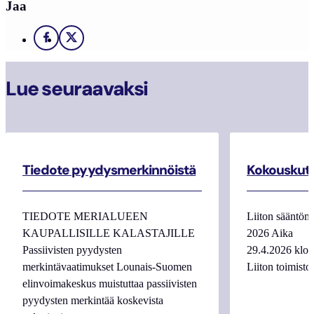
Jaa
Facebook
X
Lue seuraavaksi
Tiedote pyydysmerkinnöistä
Kokouskutsu
TIEDOTE MERIALUEEN
Liiton sääntöm
KAUPALLISILLE KALASTAJILLE
2026 Aika 
Passiivisten pyydysten
29.4.2026 kl
merkintävaatimukset Lounais-Suomen
Liiton toimist
elinvoimakeskus muistuttaa passiivisten
pyydysten merkintää koskevista