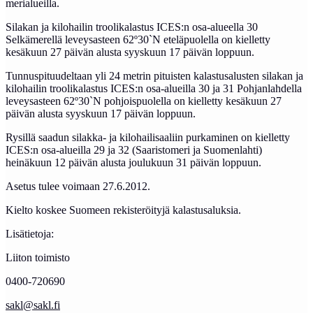
merialueilla.
Silakan ja kilohailin troolikalastus ICES:n osa-alueella 30
Selkämerellä leveysasteen 62º30`N eteläpuolella on kielletty
kesäkuun 27 päivän alusta syyskuun 17 päivän loppuun.
Tunnuspituudeltaan yli 24 metrin pituisten kalastusalusten silakan ja
kilohailin troolikalastus ICES:n osa-alueilla 30 ja 31 Pohjanlahdella
leveysasteen 62º30`N pohjoispuolella on kielletty kesäkuun 27
päivän alusta syyskuun 17 päivän loppuun.
Rysillä saadun silakka- ja kilohailisaaliin purkaminen on kielletty
ICES:n osa-alueilla 29 ja 32 (Saaristomeri ja Suomenlahti)
heinäkuun 12 päivän alusta joulukuun 31 päivän loppuun.
Asetus tulee voimaan 27.6.2012.
Kielto koskee Suomeen rekisteröityjä kalastusaluksia.
Lisätietoja:
Liiton toimisto
0400-720690
sakl@sakl.fi