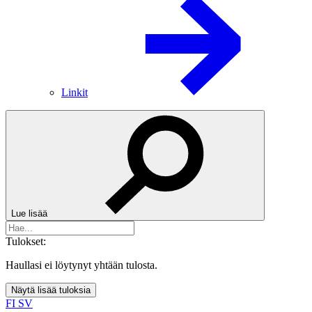
Linkit
Lue lisää
Tulokset:
Haullasi ei löytynyt yhtään tulosta.
Näytä lisää tuloksia
FI
SV