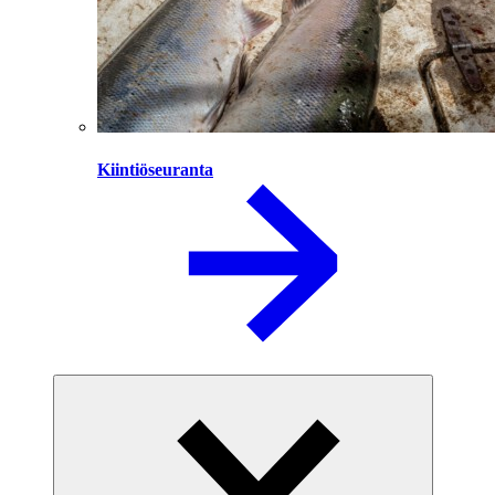
Kiintiöseuranta