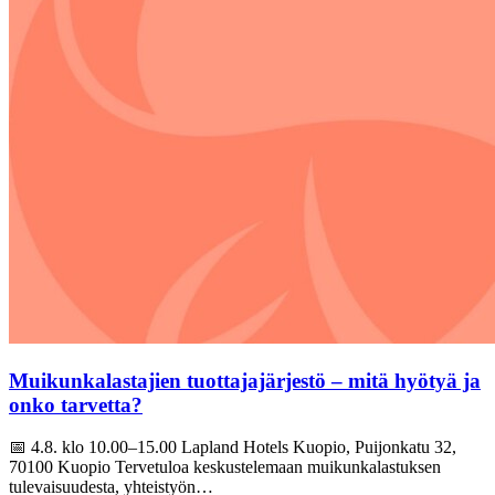
Muikunkalastajien tuottajajärjestö – mitä hyötyä ja
onko tarvetta?
📅 4.8. klo 10.00–15.00 Lapland Hotels Kuopio, Puijonkatu 32,
70100 Kuopio Tervetuloa keskustelemaan muikunkalastuksen
tulevaisuudesta, yhteistyön…