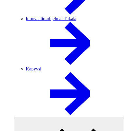
Innovaatio-ohjelma: Tukala
Kapyysi