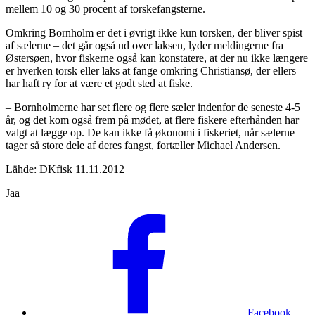
mellem 10 og 30 procent af torskefangsterne.
Omkring Bornholm er det i øvrigt ikke kun torsken, der bliver spist
af sælerne – det går også ud over laksen, lyder meldingerne fra
Østersøen, hvor fiskerne også kan konstatere, at der nu ikke længere
er hverken torsk eller laks at fange omkring Christiansø, der ellers
har haft ry for at være et godt sted at fiske.
– Bornholmerne har set flere og flere sæler indenfor de seneste 4-5
år, og det kom også frem på mødet, at flere fiskere efterhånden har
valgt at lægge op. De kan ikke få økonomi i fiskeriet, når sælerne
tager så store dele af deres fangst, fortæller Michael Andersen.
Lähde: DKfisk 11.11.2012
Jaa
Facebook