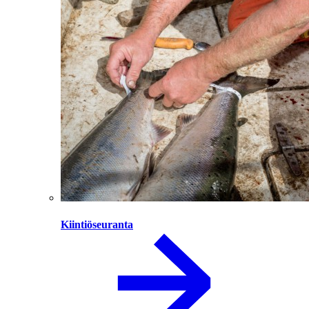
Kiintiöseuranta