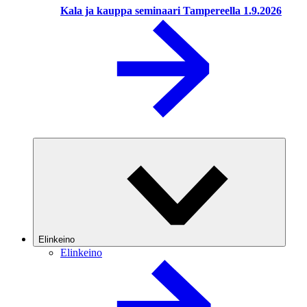
Kala ja kauppa seminaari Tampereella 1.9.2026
Elinkeino
Elinkeino