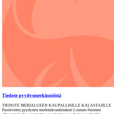
Tiedote pyydysmerkinnöistä
TIEDOTE MERIALUEEN KAUPALLISILLE KALASTAJILLE
Passiivisten pyydysten merkintävaatimukset Lounais-Suomen