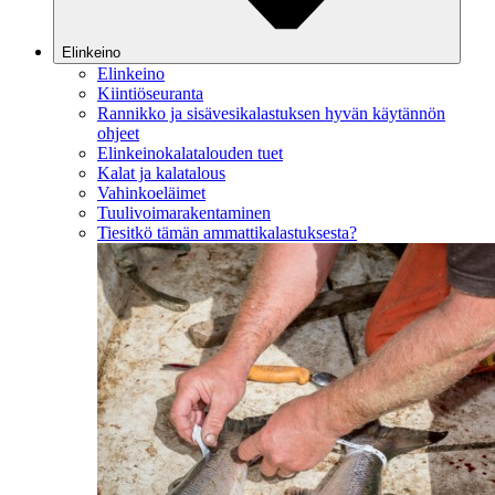
Elinkeino
Elinkeino
Kiintiöseuranta
Rannikko ja sisävesikalastuksen hyvän käytännön
ohjeet
Elinkeinokalatalouden tuet
Kalat ja kalatalous
Vahinkoeläimet
Tuulivoimarakentaminen
Tiesitkö tämän ammattikalastuksesta?