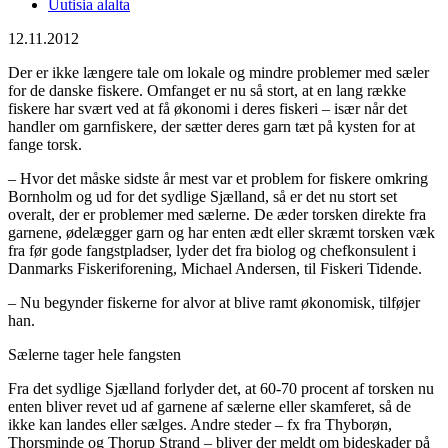
Uutisia alalta
12.11.2012
Der er ikke længere tale om lokale og mindre problemer med sæler
for de danske fiskere. Omfanget er nu så stort, at en lang række
fiskere har svært ved at få økonomi i deres fiskeri – især når det
handler om garnfiskere, der sætter deres garn tæt på kysten for at
fange torsk.
– Hvor det måske sidste år mest var et problem for fiskere omkring
Bornholm og ud for det sydlige Sjælland, så er det nu stort set
overalt, der er problemer med sælerne. De æder torsken direkte fra
garnene, ødelægger garn og har enten ædt eller skræmt torsken væk
fra før gode fangstpladser, lyder det fra biolog og chefkonsulent i
Danmarks Fiskeriforening, Michael Andersen, til Fiskeri Tidende.
– Nu begynder fiskerne for alvor at blive ramt økonomisk, tilføjer
han.
Sælerne tager hele fangsten
Fra det sydlige Sjælland forlyder det, at 60-70 procent af torsken nu
enten bliver revet ud af garnene af sælerne eller skamferet, så de
ikke kan landes eller sælges. Andre steder – fx fra Thyborøn,
Thorsminde og Thorup Strand – bliver der meldt om bideskader på