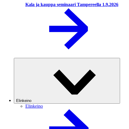
Kala ja kauppa seminaari Tampereella 1.9.2026
Elinkeino
Elinkeino