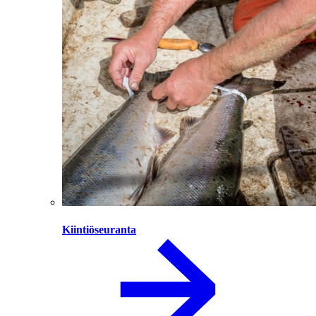
Kiintiöseuranta