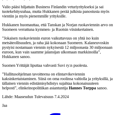
Valio pääsi hiljattain Business Finlandin veturiyritykseksi ja sai
tuotekehitysrahaa, mutta Hukkanen perää julkista panostusta myös
vientiin ja myös pienemmille yrityksille.
Hukkanen huomauttaa, että Tanskan ja Norjan ruokaviennin arvo on
Suomeen verrattuna kymmen- ja Ruotsin viisinkertainen.
”Jokaisen ruokaviennin euron vaikuttavuus on yhtä iso kuin
metsäteollisuuden, ja raha jää kokonaan Suomeen. Kalaneuvoskin
pystyisi nostamaan viennin nykyisestä 12 miljoonasta 30 miljoonaan
euroon, kun vain saamme jalansijan ulkomaan markkinoilla”,
Hukkanen sanoo.
Suomen Yrittäjät liputtaa vahvasti Suvi ry:n puolesta.
”Hallitusohjelman tavoitteena on elintarvikeviennin
kaksinkertaistaminen. Siinä on oma roolinsa valtiolla ja yrityksillä, ja
tällainen viennin edistämisyhdistys sujahtaa kokonaisuuteen
helposti”, elinkeinopolitiikan asiantuntija
Hannes Torppa
sanoo.
Lähde: Maaseudun Tulevaisuus 7.4.2024
Jaa