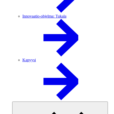
Innovaatio-ohjelma: Tukala
Kapyysi