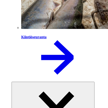
Kiintiöseuranta