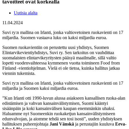
tavoitteet ovat korkealla
Uutisia alalta
11.04.2024
Suvi ry:n mallina on Irlanti, jonka valtiovetoinen ruokavienti on 17
miljardia. Suomen vastaava luku on kaksi miljardia euroa.
Suomen ruokavientiin on perustettu uusi yhdistys, Suomen
Elintarvikevientiyhdistys, Suvi ry. Sen tarkoitus on vauhdittaa
suomalaisten elintarvikeyritysten pääsyä maailmalle, sillä valtio
lopetti vuodenvaihteessa kymmenen vuotta toimineen Food from
Finland -vientiohjelman. Vielä ei ole tietoa, kuinka hallitus jatkaa
viennin tukemista.
Suvi ry:n mallina on Irlanti, jonka valtiovetoinen ruokavienti on 17
miljardia ja Suomen kaksi miljardia euroa.
”Kun Irlanti otti 1990-luvun alussa asiakseen kansallisen ruoka-alan
edistämisen ja vahvan kansainvälistymisen, Suomi kääntyi
sisäänpäin ja koki kansainvälisen kaupan enemmänkin uhaksi.
Haluamme nyt Suomeenkin ruokaketjun kansainvälistymiseen
edunvalvojan, ja aiomme tehdä sen tosi isosti”, uuden yhdistyksen
hallituksen puheenjohtaja
Jani Vänskä
ja perustajiin kuuluva
Eeva-