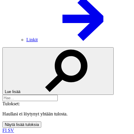
Linkit
Lue lisää
Tulokset:
Haullasi ei löytynyt yhtään tulosta.
Näytä lisää tuloksia
FI
SV