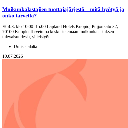
Muikunkalastajien tuottajajärjestö – mitä hyötyä ja
onko tarvetta?
📅 4.8. klo 10.00–15.00 Lapland Hotels Kuopio, Puijonkatu 32,
70100 Kuopio Tervetuloa keskustelemaan muikunkalastuksen
tulevaisuudesta, yhteistyön…
Uutisia alalta
10.07.2026