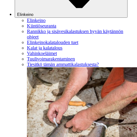
Elinkeino
Elinkeino
Kiintiöseuranta
Rannikko ja sisävesikalastuksen hyvän käytännön
ohjeet
Elinkeinokalatalouden tuet
Kalat ja kalatalous
Vahinkoeläimet
Tuulivoimarakentaminen
Tiesitkö tämän ammattikalastuksesta?