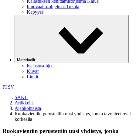
Kalastuksen kehittämisohjelma KaKe
Innovaatio-ohjelma: Tukala
Kapyysi
Materiaalit
Kalastusohjeet
Kuvat
Linkit
FI
SV
SAKL
Artikkelit
Ajankohtaista
Ruokavientiin perustettiin uusi yhdistys, jonka tavoitteet ovat
korkealla
Ruokavientiin perustettiin uusi yhdistys, jonka