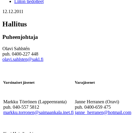
Liiton tiedotteet
12.12.2011
Hallitus
Puheenjohtaja
Olavi Sahlstén
puh. 0400-227 448
olavi.sahlsten@sakl.fi
Varsinaiset jäsenet
Varajäsenet
Markku Törrönen (Lappeenranta)
Janne Herranen (Oravi)
puh. 040-557 5812
puh. 0400-659 475
markku.torronen@saimaankala.inet.fi
janne_herranen@hotmail.com