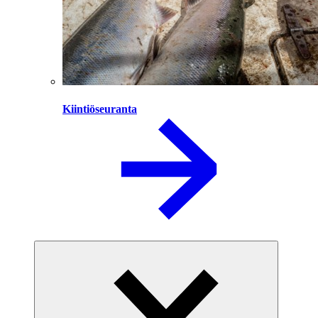
Kiintiöseuranta