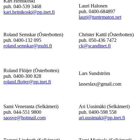
Kari Heinikoski
Lauri Halonen
puh. 040-539 3468
puh. 0400-684897
kari.heinikoski@pp.inet.fi
lauri@tuntematon.net
Roland Semskar (Österbotten)
Christer Kattil (Österbotten)
puh. 0400-132 095
puh. 050-436 7472
roland.semskar@multi.fi
ck@scandinet.fi
Roland Flöijer (Österbotten)
Lars Sundström
puh. 0400-300 828
roland.floijer@pp.inet.fi
lasseslax@gmail.com
Sami Veneranta (Selkämeri)
Ari Uusimäki (Selkämeri)
puh. 044-551 9800
puh. 0400-598 558
saosve@hotmail.com
ari.uusimaki@pp.inet.fi