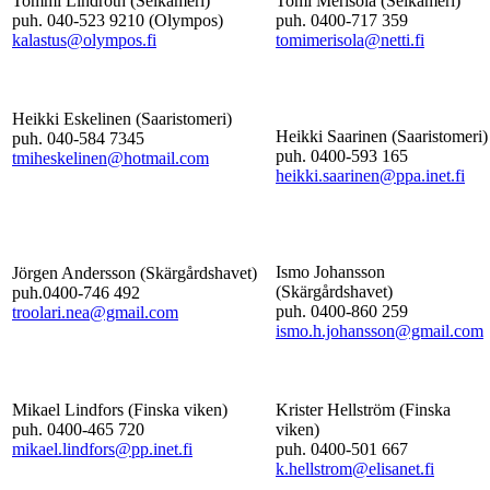
Tommi Lindroth (Selkämeri)
Tomi Merisola (Selkämeri)
puh. 040-523 9210 (Olympos)
puh. 0400-717 359
kalastus@olympos.fi
tomimerisola@netti.fi
Heikki Eskelinen (Saaristomeri)
Heikki Saarinen (Saaristomeri)
puh. 040-584 7345
puh. 0400-593 165
tmiheskelinen@hotmail.com
heikki.saarinen@ppa.inet.fi
Ismo Johansson
Jörgen Andersson (Skärgårdshavet)
(Skärgårdshavet)
puh.0400-746 492
puh. 0400-860 259
troolari.nea@gmail.com
ismo.h.johansson@gmail.com
Mikael Lindfors (Finska viken)
Krister Hellström (Finska
puh. 0400-465 720
viken)
mikael.lindfors@pp.inet.fi
puh. 0400-501 667
k.hellstrom@elisanet.fi