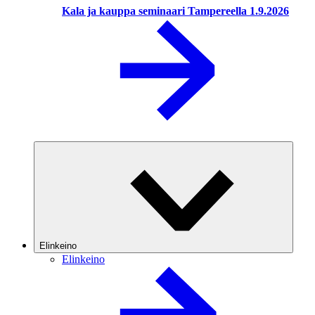
Kala ja kauppa seminaari Tampereella 1.9.2026
Elinkeino
Elinkeino