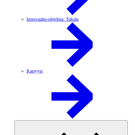
Innovaatio-ohjelma: Tukala
Kapyysi