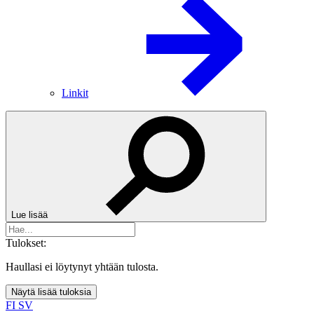
Linkit
Lue lisää
Tulokset:
Haullasi ei löytynyt yhtään tulosta.
Näytä lisää tuloksia
FI
SV