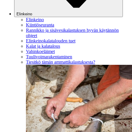
Elinkeino
Elinkeino
Kiintiöseuranta
Rannikko ja sisävesikalastuksen hyvän käytännön
ohjeet
Elinkeinokalatalouden tuet
Kalat ja kalatalous
Vahinkoeläimet
Tuulivoimarakentaminen
Tiesitkö tämän ammattikalastuksesta?