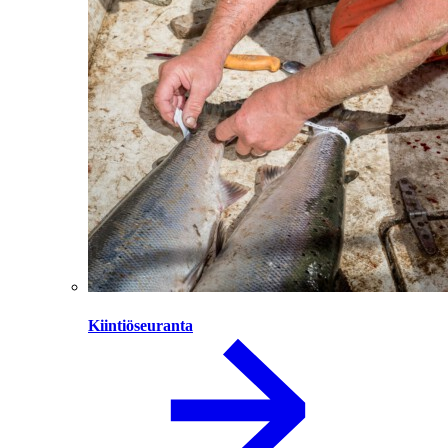
Kiintiöseuranta