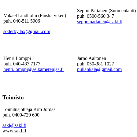
Seppo Partanen (Suomenlahti)
Mikael Lindholm (Finska viken)
puh. 0500-560 347
puh. 040-511 5906
seppo.partanen@sakl.fi
soderby.lax@gmail.com
Henri Lomppi
Jarno Aaltonen
puh. 040-487 7177
puh. 050-381 1027
henri.lomppi@selkamerenjaa.fi
pullankala@gmail.com
Toimisto
Toimitusjohtaja Kim Jordas
puh. 0400-720 690
sakl@sakl.fi
www.sakl.fi