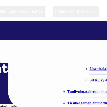
lit
Elinkeino
Liitto
MSC
Hankkeet
Materiaalit
Artikkelit
Elinkeino
Liitto
MARJA TIURASTA TURKISTUOTTAJIEN LIITON UUSI TOIMINNANJOHTAJA
Ajankohtaista
Kiintiöseuranta
Organisaat
Blogit
Rannikko ja sisävesikal
Liiton vast
kistuottajien liiton
Heikin horisontista
Elinkeinokalatalouden t
Jäsenjärje
taja
Kalat ja kalatalous
Jäsenhak
Vahinkoeläimet
SAKL ry 4
Tuulivoimarakentamine
Tiesitkö tämän ammattik
iminnanjohtajaksi on valittu HTM Marja Tiura alkaen 1.4.2013. Hän sii