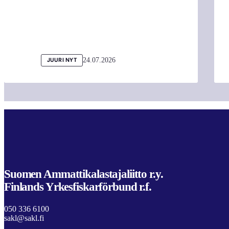
24.07.2026
JUURI NYT
Suomen Ammattikalastajaliitto r.y.
Finlands Yrkesfiskarförbund r.f.
050 336 6100
sakl@sakl.fi