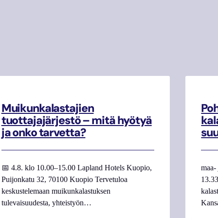
Muikunkalastajien
Poh
tuottajajärjestö – mitä hyötyä
kal
ja onko tarvetta?
su
📅 4.8. klo 10.00–15.00 Lapland Hotels Kuopio,
maa- 
Puijonkatu 32, 70100 Kuopio Tervetuloa
13.33
keskustelemaan muikunkalastuksen
kalas
tulevaisuudesta, yhteistyön…
Kans