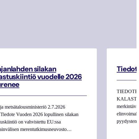
janlahden silakan
Tiedot
astuskiintiö vuodelle 2026
urenee
TIEDOTE
KALASTAJI
merkintäva
ja metsätalousministeriö 2.7.2026
elinvoimake
Tiedote Vuoden 2026 lopullinen silakan
pyydysten m
tuskiintiö on vahvistettu EU:ssa
ainvälisen merentutkimusneuvosto…