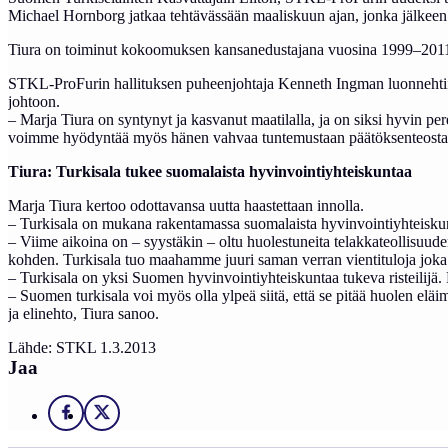
Michael Hornborg jatkaa tehtävässään maaliskuun ajan, jonka jälkeen h
Tiura on toiminut kokoomuksen kansanedustajana vuosina 1999–201
STKL-ProFurin hallituksen puheenjohtaja Kenneth Ingman luonnehtii Tiu
johtoon.
– Marja Tiura on syntynyt ja kasvanut maatilalla, ja on siksi hyvin pe
voimme hyödyntää myös hänen vahvaa tuntemustaan päätöksenteosta 
Tiura: Turkisala tukee suomalaista hyvinvointiyhteiskuntaa
Marja Tiura kertoo odottavansa uutta haastettaan innolla.
– Turkisala on mukana rakentamassa suomalaista hyvinvointiyhteiskunta
– Viime aikoina on – syystäkin – oltu huolestuneita telakkateollisuud
kohden. Turkisala tuo maahamme juuri saman verran vientituloja joka v
– Turkisala on yksi Suomen hyvinvointiyhteiskuntaa tukeva risteilijä. 
– Suomen turkisala voi myös olla ylpeä siitä, että se pitää huolen eläim
ja elinehto, Tiura sanoo.
Lähde: STKL 1.3.2013
Jaa
Facebook
X