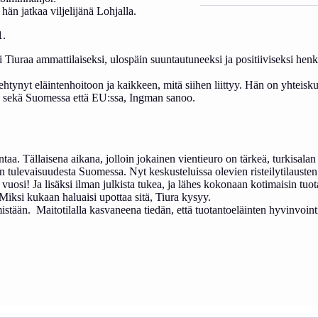
än jatkaa viljelijänä Lohjalla.
1.
raa ammattilaiseksi, ulospäin suuntautuneeksi ja positiiviseksi henkil
rehtynyt eläintenhoitoon ja kaikkeen, mitä siihen liittyy. Hän on yhtei
sekä Suomessa että EU:ssa, Ingman sanoo.
a. Tällaisena aikana, jolloin jokainen vientieuro on tärkeä, turkisala
en tulevaisuudesta Suomessa. Nyt keskusteluissa olevien risteilytilauste
uosi! Ja lisäksi ilman julkista tukea, ja lähes kokonaan kotimaisin tuo
Miksi kukaan haluaisi upottaa sitä, Tiura kysyy.
istään. Maitotilalla kasvaneena tiedän, että tuotantoeläinten hyvinvointi 