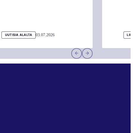
03.07.2026
UUTISIA ALALTA
LII