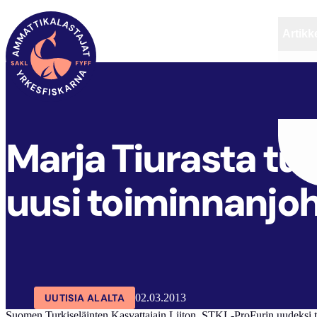
Artikke
SAKL
ARTIKKELIT
AJANKOHTAISTA
Marja Tiurasta tur
uusi toiminnanjoh
UUTISIA ALALTA
02.03.2013
Suomen Turkiseläinten Kasvattajain Liiton, STKL-ProFurin uudeksi to