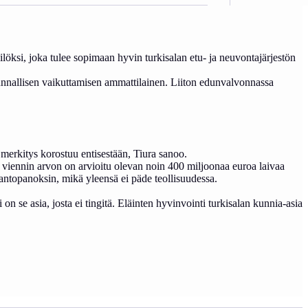
öksi, joka tulee sopimaan hyvin turkisalan etu- ja neuvontajärjestön
skunnallisen vaikuttamisen ammattilainen. Liiton edunvalvonnassa
n merkitys korostuu entisestään, Tiura sanoo.
n viennin arvon on arvioitu olevan noin 400 miljoonaa euroa laivaa
tantopanoksin, mikä yleensä ei päde teollisuudessa.
on se asia, josta ei tingitä. Eläinten hyvinvointi turkisalan kunnia-asia