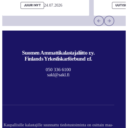
24.07.2026
JUURI NYT
UUTISI
Suomen Ammattikalastajaliitto r.y.
Finlands Yrkesfiskarförbund r.f.
050 336 6100
sakl@sakl.fi
Kaupallisille kalastajille suunnattu tiedotustoiminta on osittain maa-