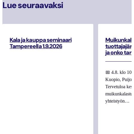
Lue seuraavaksi
Kala ja kauppa seminaari
Muikunkala
Tampereella 1.9.2026
tuottajajär
ja onko tar
📅 4.8. klo 10
Kuopio, Puijo
Tervetuloa kes
muikunkalastuk
yhteistyön…