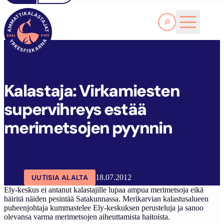
Lue lisää
K
ALASTAJA: VIRKAMIESTEN SUPERVIHREYS ESTÄÄ MERIMETSOJEN PYYNNIN
SAKL
ARTIKKELIT
AJANKOHTAISTA
Kalastaja: Virkamiesten
supervihreys estää
merimetsojen pyynnin
UUTISIA ALALTA
18.07.2012
Ely-keskus ei antanut kalastajille lupaa ampua merimetsoja eikä
häiritä näiden pesintää Satakunnassa. Merikarvian kalastusalueen
puheenjohtaja kummastelee Ely-keskuksen perusteluja ja sanoo
olevansa varma merimetsojen aiheuttamista haitoista.