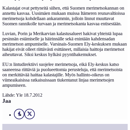
Kalastajat ovat pettyneitä siihen, että Suomen merimetsokannan on
annettu kasvaa. Uusimäen mukaan muissa Itämeren reunavaltioissa
merimetsoja kohdellaan ankarammin, jolloin linnut muuttavat
Suomen rannikolle turvaan ja merimetsokanta kasvaa entisestään.
Luvian, Porin ja Merikarvian kalastusalueet hakivat yhteistä lupaa
pesinnän estämiselle ja häirinnälle sekä enintään kahdensadan
merimetson ampumiselle. Varsinais-Suomen Ely-keskuksen mukaan
hakijat eivät olleet riittävästi esittäneet, millaisia haittoja merimetsot
aiheuttavat. Siksi keskus hylkäsi pyyntihakemukset.
EU:n lintudirektiivi suojelee merimetsoja, eikä Ely-keskus katso
saaneensa riittäviä ja puolueettomia perusteluja, että merimetsoista
on merkittävää haittaa kalastajille. Myös hallinto-oikeus on
viimeaikaisissa ratkaisuissaan tiukentanut linjaa merimetsojen
ampumiseen.
Lähde: Yle 18.7.2012
Jaa
Facebook
X