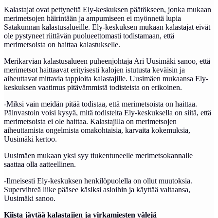
Kalastajat ovat pettyneitä Ely-keskuksen päätökseen, jonka mukaan
merimetsojen häirintään ja ampumiseen ei myönnetä lupia
Satakunnan kalastusalueille. Ely-keskuksen mukaan kalastajat eivät
ole pystyneet riittävän puolueettomasti todistamaan, että
merimetsoista on haittaa kalastukselle.
Merikarvian kalastusalueen puheenjohtaja Ari Uusimäki sanoo, että
merimetsot haittaavat erityisesti kalojen istutusta keväisin ja
aiheuttavat mittavia tappioita kalastajille. Uusimäen mukaansa Ely-
keskuksen vaatimus pitävämmistä todisteista on erikoinen.
-Miksi vain meidän pitää todistaa, että merimetsoista on haittaa.
Päinvastoin voisi kysyä, mitä todisteita Ely-keskuksella on siitä, että
merimetsoista ei ole haittaa. Kalastajilla on merimetsojen
aiheuttamista ongelmista omakohtaisia, karvaita kokemuksia,
Uusimäki kertoo.
Uusimäen mukaan yksi syy tiukentuneelle merimetsokannalle
saattaa olla aatteellinen.
-Ilmeisesti Ely-keskuksen henkilöpuolella on ollut muutoksia.
Supervihreä liike pääsee käsiksi asioihin ja käyttää valtaansa,
Uusimäki sanoo.
Kiista jäytää kalastajien ja virkamiesten välejä