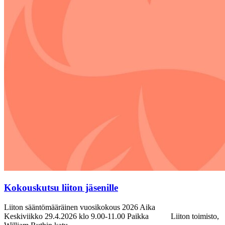
Kokouskutsu liiton jäsenille
Liiton sääntömääräinen vuosikokous 2026 Aika
Keskiviikko 29.4.2026 klo 9.00-11.00 Paikka Liiton toimisto,