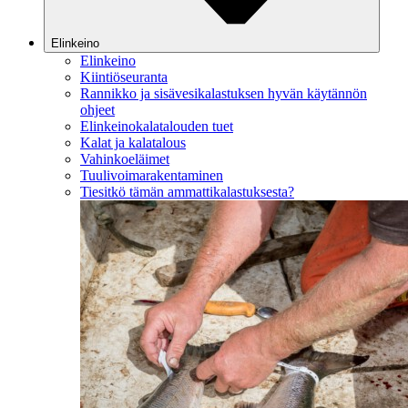
Elinkeino
Elinkeino
Kiintiöseuranta
Rannikko ja sisävesikalastuksen hyvän käytännön
ohjeet
Elinkeinokalatalouden tuet
Kalat ja kalatalous
Vahinkoeläimet
Tuulivoimarakentaminen
Tiesitkö tämän ammattikalastuksesta?