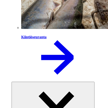
Kiintiöseuranta