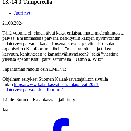
13.-14.3 Tampereella
Juuri nyt
21.03.2024
Tänä vuonna ohjelman täytti kaksi erilaista, mutta mielenkiintoista
päivää. Ensimmäisenä päivänä keskityttiin kalojen hyvinvointiin
kalaterveyspäivän aikana. Toisena päivänä pidettiin Pro kalan
organisoima Kalafoorumi aiheilla ”mistä rahoitusta ja tukea
kasvuun, kehitykseen ja kansainvälistymiseen?” sekä ”viestintä
yleensä epäonnistuu, paitsi sattumalta – Osmo a. Wiio”.
Tapahtuman rahoitti osin EMKVR.
Ohjelman esitykset Suomen Kalankasvattajaliiton sivuilla
linkki
https://www.kalankasvatus.fi/kalapaivat-2024-
kalaterveyspaiva-ja-kalafoorumi/
Lähde: Suomen Kalankasvattajaliitto ry
Jaa