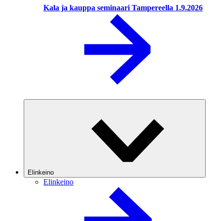
Kala ja kauppa seminaari Tampereella 1.9.2026
Elinkeino
Elinkeino