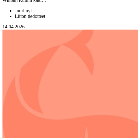
William Ruthin katu…
Juuri nyt
Liiton tiedotteet
14.04.2026