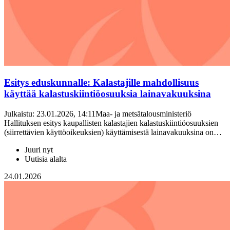
Esitys eduskunnalle: Kalastajille mahdollisuus
käyttää kalastuskiintiöosuuksia lainavakuuksina
Julkaistu: 23.01.2026, 14:11Maa- ja metsätalousministeriö
Hallituksen esitys kaupallisten kalastajien kalastuskiintiöosuuksien
(siirrettävien käyttöoikeuksien) käyttämisestä lainavakuuksina on…
Juuri nyt
Uutisia alalta
24.01.2026