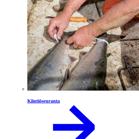
Kiintiöseuranta