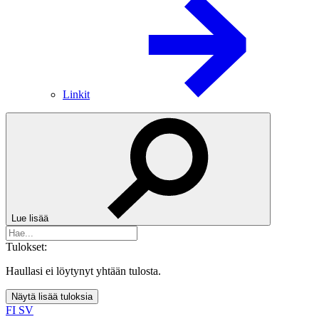
Linkit
Lue lisää
Tulokset:
Haullasi ei löytynyt yhtään tulosta.
Näytä lisää tuloksia
FI
SV