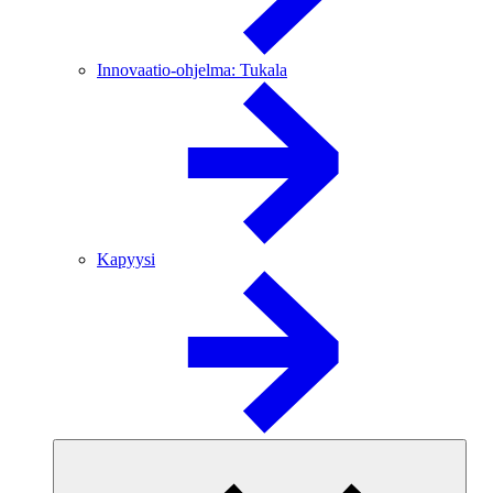
Innovaatio-ohjelma: Tukala
Kapyysi