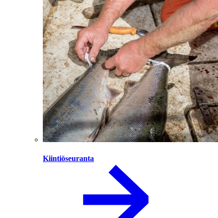
Kiintiöseuranta