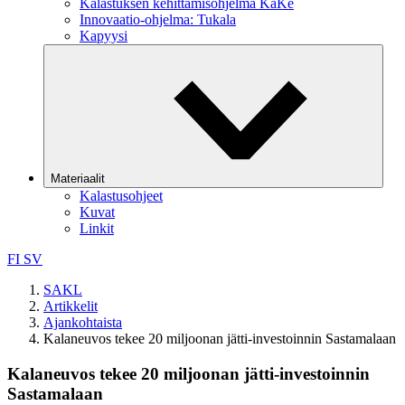
Kalastuksen kehittämisohjelma KaKe
Innovaatio-ohjelma: Tukala
Kapyysi
Materiaalit
Kalastusohjeet
Kuvat
Linkit
FI
SV
SAKL
Artikkelit
Ajankohtaista
Kalaneuvos tekee 20 miljoonan jätti-investoinnin Sastamalaan
Kalaneuvos tekee 20 miljoonan jätti-investoinnin
Sastamalaan