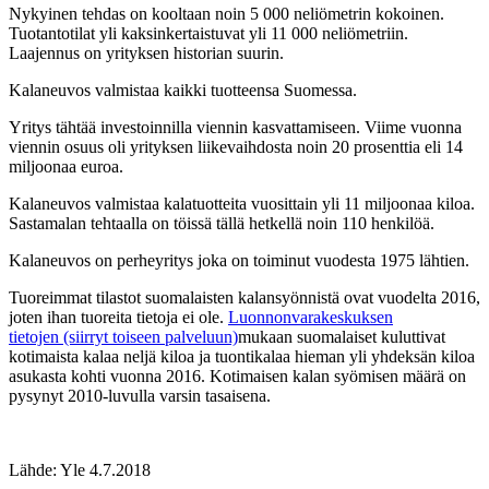
Nykyinen tehdas on kooltaan noin 5 000 neliömetrin kokoinen.
Tuotantotilat yli kaksinkertaistuvat yli 11 000 neliömetriin.
Laajennus on yrityksen historian suurin.
Kalaneuvos valmistaa kaikki tuotteensa Suomessa.
Yritys tähtää investoinnilla viennin kasvattamiseen. Viime vuonna
viennin osuus oli yrityksen liikevaihdosta noin 20 prosenttia eli 14
miljoonaa euroa.
Kalaneuvos valmistaa kalatuotteita vuosittain yli 11 miljoonaa kiloa.
Sastamalan tehtaalla on töissä tällä hetkellä noin 110 henkilöä.
Kalaneuvos on perheyritys joka on toiminut vuodesta 1975 lähtien.
Tuoreimmat tilastot suomalaisten kalansyönnistä ovat vuodelta 2016,
joten ihan tuoreita tietoja ei ole.
Luonnonvarakeskuksen
tietojen (siirryt toiseen palveluun)
mukaan suomalaiset kuluttivat
kotimaista kalaa neljä kiloa ja tuontikalaa hieman yli yhdeksän kiloa
asukasta kohti vuonna 2016. Kotimaisen kalan syömisen määrä on
pysynyt 2010-luvulla varsin tasaisena.
Lähde: Yle 4.7.2018