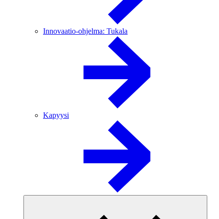
Innovaatio-ohjelma: Tukala
Kapyysi