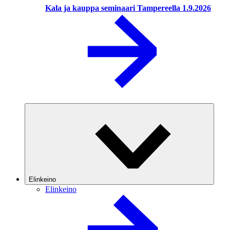
Kala ja kauppa seminaari Tampereella 1.9.2026
Elinkeino
Elinkeino