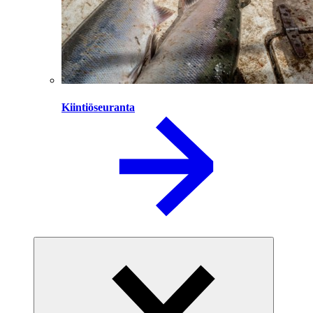
Kiintiöseuranta