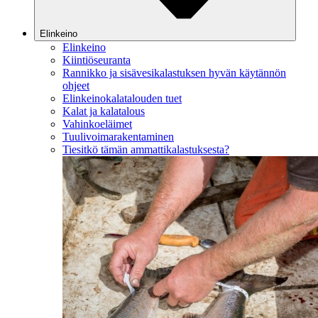
Elinkeino
Elinkeino
Kiintiöseuranta
Rannikko ja sisävesikalastuksen hyvän käytännön
ohjeet
Elinkeinokalatalouden tuet
Kalat ja kalatalous
Vahinkoeläimet
Tuulivoimarakentaminen
Tiesitkö tämän ammattikalastuksesta?