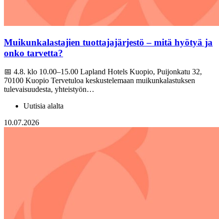
Muikunkalastajien tuottajajärjestö – mitä hyötyä ja
onko tarvetta?
📅 4.8. klo 10.00–15.00 Lapland Hotels Kuopio, Puijonkatu 32,
70100 Kuopio Tervetuloa keskustelemaan muikunkalastuksen
tulevaisuudesta, yhteistyön…
Uutisia alalta
10.07.2026