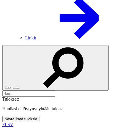
Linkit
Lue lisää
Tulokset:
Haullasi ei löytynyt yhtään tulosta.
Näytä lisää tuloksia
FI
SV