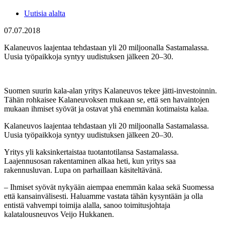
Uutisia alalta
07.07.2018
Kalaneuvos laajentaa tehdastaan yli 20 miljoonalla Sastamalassa.
Uusia työpaikkoja syntyy uudistuksen jälkeen 20–30.
Suomen suurin kala-alan yritys Kalaneuvos tekee jätti-investoinnin.
Tähän rohkaisee Kalaneuvoksen mukaan se, että sen havaintojen
mukaan ihmiset syövät ja ostavat yhä enemmän kotimaista kalaa.
Kalaneuvos laajentaa tehdastaan yli 20 miljoonalla Sastamalassa.
Uusia työpaikkoja syntyy uudistuksen jälkeen 20–30.
Yritys yli kaksinkertaistaa tuotantotilansa Sastamalassa.
Laajennusosan rakentaminen alkaa heti, kun yritys saa
rakennusluvan. Lupa on parhaillaan käsiteltävänä.
– Ihmiset syövät nykyään aiempaa enemmän kalaa sekä Suomessa
että kansainvälisesti. Haluamme vastata tähän kysyntään ja olla
entistä vahvempi toimija alalla, sanoo toimitusjohtaja
kalatalousneuvos Veijo Hukkanen.