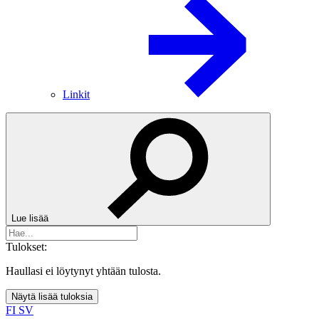
Linkit
Lue lisää
Tulokset:
Haullasi ei löytynyt yhtään tulosta.
Näytä lisää tuloksia
FI
SV