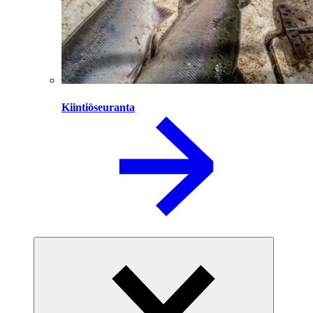
Kiintiöseuranta