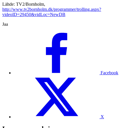
Lähde: TV2/Bornholm,
http://www.tv2bornholm.dk/programmer/trolling.aspx?
videoID=29450&vidLoc=NewDB
Jaa
Facebook
X