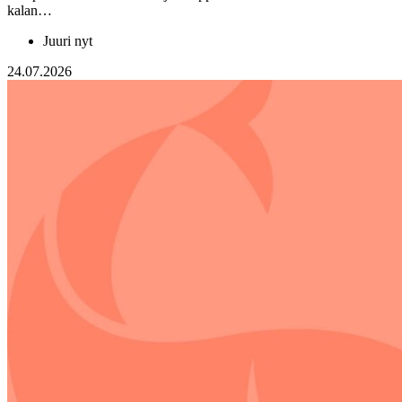
kalan…
Juuri nyt
24.07.2026