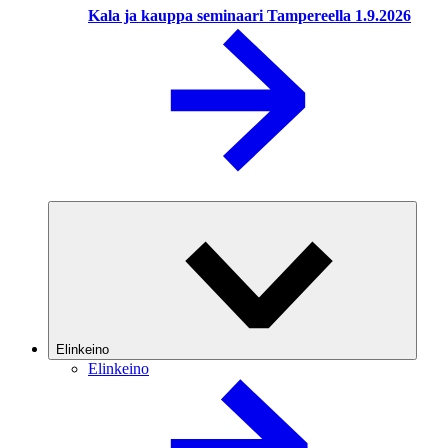
Kala ja kauppa seminaari Tampereella 1.9.2026
Elinkeino
Elinkeino