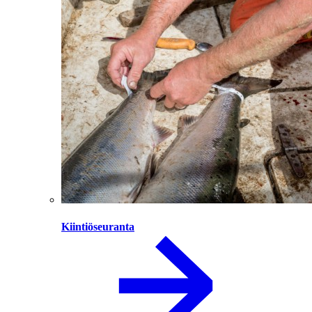
Kiintiöseuranta