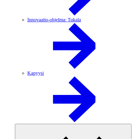
Innovaatio-ohjelma: Tukala
Kapyysi