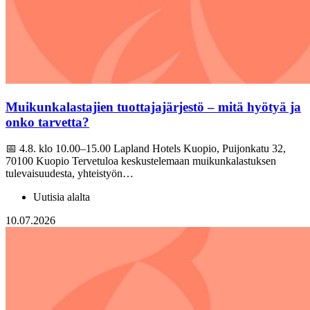
Muikunkalastajien tuottajajärjestö – mitä hyötyä ja
onko tarvetta?
📅 4.8. klo 10.00–15.00 Lapland Hotels Kuopio, Puijonkatu 32,
70100 Kuopio Tervetuloa keskustelemaan muikunkalastuksen
tulevaisuudesta, yhteistyön…
Uutisia alalta
10.07.2026