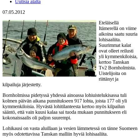
Uutisia alalta
07.05.2012
Eteläisellä
Itämerellä on viime
aikoina saatu suuria
lohisaaliita.
Suurimmat kalat
ovat olleet reilusti
yli kymmenkiloisia,
kertoo Tanskan
Tv2 Bornholmista.
Uistelijoita on
riittänyt ja
kilpailuja järjestetty.
Bornholmissa pidetyssä yhdessä ainoassa lohiuistelukisassa tuli
kolmen päivän aikana punnitukseen 917 lohta, joista 177 oli yli
kymmenkiloisia. Hyvästä lohitilanteesta kertoo myös kilpailun
sääntö, että vain kuusi kalaa sai tuoda mukaan punnitukseen eli
kokonaissaalis oli paljon suurempi.
Lohikausi on vasta aluillaan ja vesien lämmetessä on tänne Suomeen
myös odotettavissa Tanskan malliin hyviä lohisaaliita.