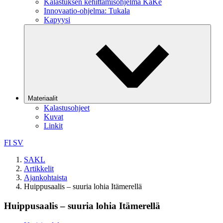
Kalastuksen kehittämisohjelma KaKe
Innovaatio-ohjelma: Tukala
Kapyysi
Materiaalit
Kalastusohjeet
Kuvat
Linkit
FI
SV
SAKL
Artikkelit
Ajankohtaista
Huippusaalis – suuria lohia Itämerellä
Huippusaalis – suuria lohia Itämerellä