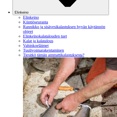
Elinkeino
Elinkeino
Kiintiöseuranta
Rannikko ja sisävesikalastuksen hyvän käytännön
ohjeet
Elinkeinokalatalouden tuet
Kalat ja kalatalous
Vahinkoeläimet
Tuulivoimarakentaminen
Tiesitkö tämän ammattikalastuksesta?