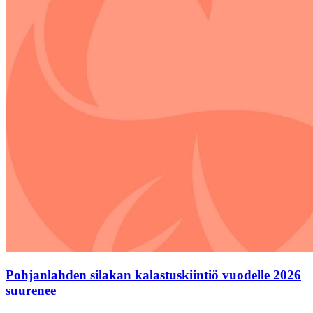
Pohjanlahden silakan kalastuskiintiö vuodelle 2026
suurenee