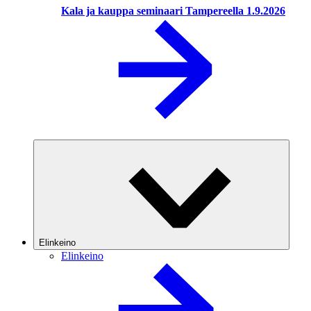
Kala ja kauppa seminaari Tampereella 1.9.2026
Elinkeino
Elinkeino