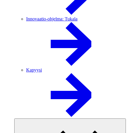
Innovaatio-ohjelma: Tukala
Kapyysi