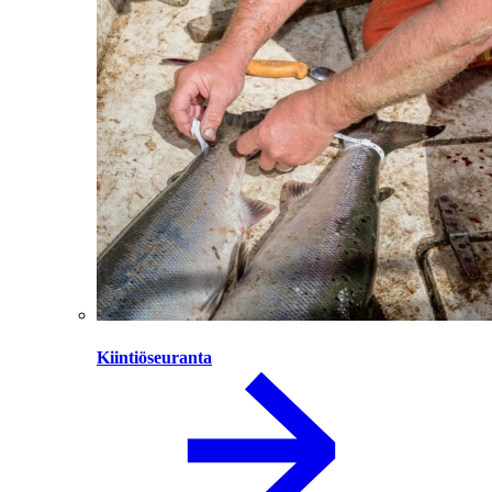
Kiintiöseuranta