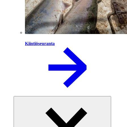
Kiintiöseuranta