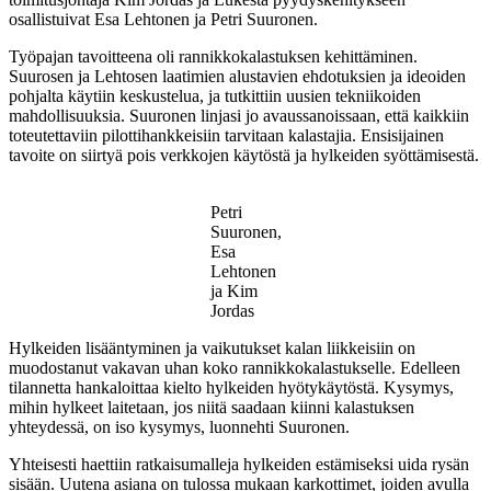
osallistuivat Esa Lehtonen ja Petri Suuronen.
Työpajan tavoitteena oli rannikkokalastuksen kehittäminen.
Suurosen ja Lehtosen laatimien alustavien ehdotuksien ja ideoiden
pohjalta käytiin keskustelua, ja tutkittiin uusien tekniikoiden
mahdollisuuksia. Suuronen linjasi jo avaussanoissaan, että kaikkiin
toteutettaviin pilottihankkeisiin tarvitaan kalastajia. Ensisijainen
tavoite on siirtyä pois verkkojen käytöstä ja hylkeiden syöttämisestä.
Petri
Suuronen,
Esa
Lehtonen
ja Kim
Jordas
Hylkeiden lisääntyminen ja vaikutukset kalan liikkeisiin on
muodostanut vakavan uhan koko rannikkokalastukselle. Edelleen
tilannetta hankaloittaa kielto hylkeiden hyötykäytöstä. Kysymys,
mihin hylkeet laitetaan, jos niitä saadaan kiinni kalastuksen
yhteydessä, on iso kysymys, luonnehti Suuronen.
Yhteisesti haettiin ratkaisumalleja hylkeiden estämiseksi uida rysän
sisään. Uutena asiana on tulossa mukaan karkottimet, joiden avulla