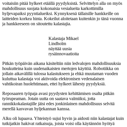
voitaisiin pitää hylkeet etäällä pyydyksistä. Selvittelyn alla on myös
mahdollisuus suojata kokonaisia vesialueita karkottimilla
hyljevapaiksi pyyntialueiksi. Kynnyksenä tällaisille hankkeille on
laitteiden korkea hinta. Kokeilut aloitetaan kuitenkin jo tänä vuonna
ja hankkeeseen on sitoutettu kalastajia.
Kalastaja Mikael
Lindholm
näyttää uusia
rysäinnovaatioita
Pitkän työpäivän aikana käsiteltiin niin ledvalojen mahdollisuuksia
houkutteina kuin uudenaikaisten mertojen käyttöä. Robotiikka on
jollain aikavälillä tulossa kalastukseen ja ehkä muutaman vuoden
kuluttua kalastaja voi aktivoida elektronisen vedenalaisen
vahtikoiran huolehtimaan, ettei hylkeet lähesty pyydyksiä.
Reposaaren työpaja avasi pyydysten kehittämisen osalta pitkän
työrupeaman. Jotain uutta on saatava valmiiksi, jotta
rannikkokalastajille jäisi edes jonkinlainen mahdollisuus selvitä
merellä kasvavan hyljekannan kanssa.
Alku oli lupaava. Yhteistyö sujui hyvin ja aidosti niin kalastajat kuin
tutkijatkin hakivat ratkaisuja, joista voisi olla käytännön hyötyä