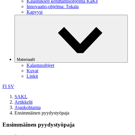
Kalastuksen kehittämisohjelma KaKe
Innovaatio-ohjelma: Tukala
Kapyysi
Materiaalit
Kalastusohjeet
Kuvat
Linkit
FI
SV
SAKL
Artikkelit
Ajankohtaista
Ensimmäinen pyydystyöpaja
Ensimmäinen pyydystyöpaja