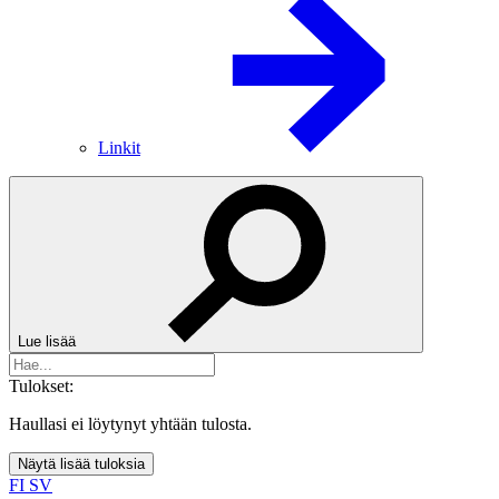
Linkit
Lue lisää
Tulokset:
Haullasi ei löytynyt yhtään tulosta.
Näytä lisää tuloksia
FI
SV