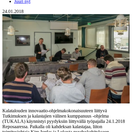
Juuri nyt
24.01.2018
Kalatalouden innovaatio-ohjelmakokonaisuuteen liittyvä
Tutkimuksen ja kalastajien välinen kumppanuus -ohjelma
(TUKALA) käynnistyi pyydyksiin liittyvällä työpajalla 24.1.2018
Reposaaressa. Paikalla oli kahdeksan kalastajaa, liiton
toimitusjohtaja Kim Jordas ja Lukesta pyydyskehitykseen