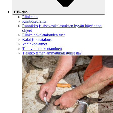
Elinkeino
Elinkeino
Kiintiöseuranta
Rannikko ja sisävesikalastuksen hyvän käytännön
ohjeet
Elinkeinokalatalouden tuet
Kalat ja kalatalous
Vahinkoeläimet
Tuulivoimarakentaminen
Tiesitkö tämän ammattikalastuksesta?