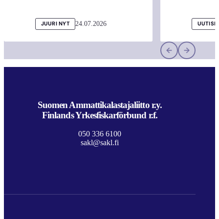
24.07.2026
JUURI NYT
UUTISI
Suomen Ammattikalastajaliitto r.y.
Finlands Yrkesfiskarförbund r.f.
050 336 6100
sakl@sakl.fi