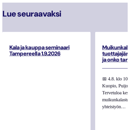
Lue seuraavaksi
Kala ja kauppa seminaari
Muikunkala
Tampereella 1.9.2026
tuottajajär
ja onko tar
📅 4.8. klo 10
Kuopio, Puijo
Tervetuloa kes
muikunkalastuk
yhteistyön…