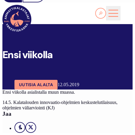
Lue lisää
SAKL
ARTIKKELIT
AJANKOHTAISTA
ENSI VIIKOLLA
Ensi viikolla
UUTISIA ALALTA
12.05.2019
Ensi viikolla asialistalla muun muassa.
14.5. Kalatalouden innovaatio-ohjelmien keskustelutilaisuus,
ohjelmien väliarviointi (KJ)
Jaa
Facebook
X