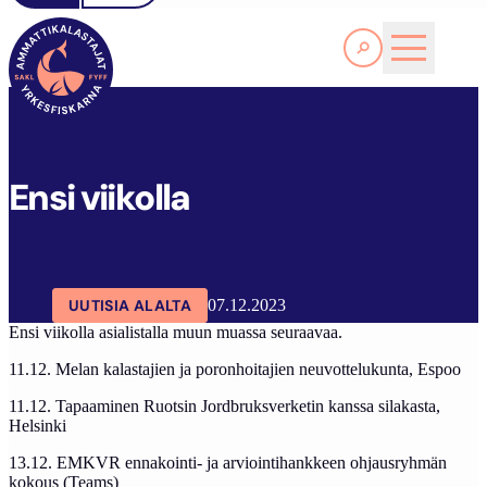
Lue lisää
SAKL
ARTIKKELIT
AJANKOHTAISTA
ENSI VIIKOLLA
Ensi viikolla
UUTISIA ALALTA
07.12.2023
Ensi viikolla asialistalla muun muassa seuraavaa.
11.12. Melan kalastajien ja poronhoitajien neuvottelukunta, Espoo
11.12. Tapaaminen Ruotsin Jordbruksverketin kanssa silakasta,
Helsinki
13.12. EMKVR ennakointi- ja arviointihankkeen ohjausryhmän
kokous (Teams)