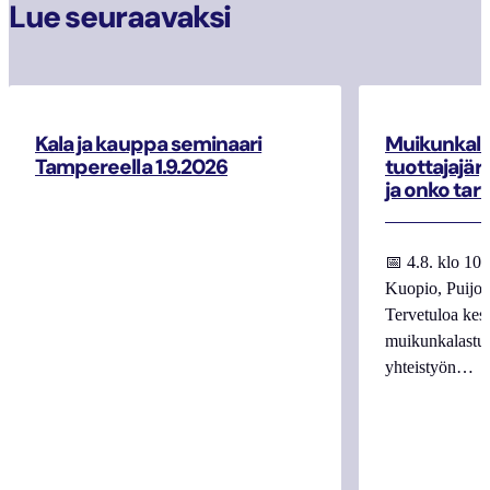
Lue seuraavaksi
Kala ja kauppa seminaari
Muikunkala
Tampereella 1.9.2026
tuottajajär
ja onko tar
📅 4.8. klo 10
Kuopio, Puijo
Tervetuloa kes
muikunkalastuk
yhteistyön…