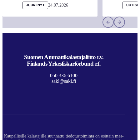
24.07.2026
JUURI NYT
UUTISI
Suomen Ammattikalastajaliitto r.y.
Finlands Yrkesfiskarförbund r.f.
050 336 6100
sakl@sakl.fi
Kaupallisille kalastajille suunnattu tiedotustoiminta on osittain maa-