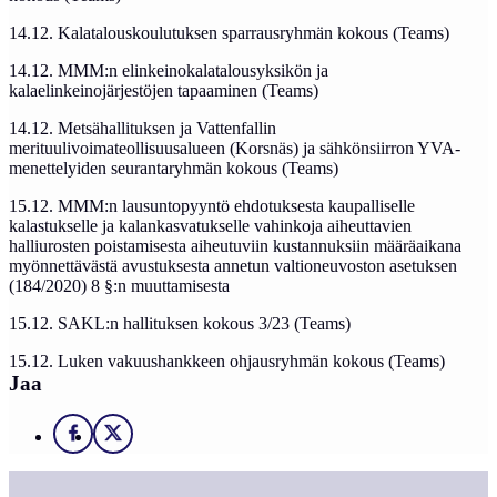
14.12. Kalatalouskoulutuksen sparrausryhmän kokous (Teams)
14.12. MMM:n elinkeinokalatalousyksikön ja
kalaelinkeinojärjestöjen tapaaminen (Teams)
14.12. Metsähallituksen ja Vattenfallin
merituulivoimateollisuusalueen (Korsnäs) ja sähkönsiirron YVA-
menettelyiden seurantaryhmän kokous (Teams)
15.12. MMM:n lausuntopyyntö ehdotuksesta kaupalliselle
kalastukselle ja kalankasvatukselle vahinkoja aiheuttavien
halliurosten poistamisesta aiheutuviin kustannuksiin määräaikana
myönnettävästä avustuksesta annetun valtioneuvoston asetuksen
(184/2020) 8 §:n muuttamisesta
15.12. SAKL:n hallituksen kokous 3/23 (Teams)
15.12. Luken vakuushankkeen ohjausryhmän kokous (Teams)
Jaa
Facebook
X