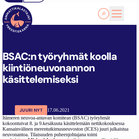
Lue lisää
B
SAC:N TYÖRYHMÄT KOOLLA KIINTIÖNEUVONANNON KÄSITTELEMISEKSI
SAKL
ARTIKKELIT
AJANKOHTAISTA
BSAC:n työryhmät koolla
kiintiöneuvonannon
käsittelemiseksi
JUURI NYT
17.06.2021
Itämeren neuvoa-antavan komitean (BSAC) työryhmät
kokoontuivat 8. ja 9.kesäkuuta käsittelemään nettikokouksessa
Kansainvälinen merentutkimusneuvoston (ICES) juuri julkaistua
neuvonantoa. Tilaisuuden puheenjohtajana toimi