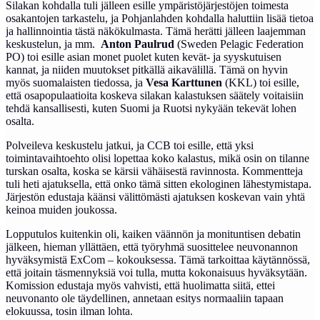
Silakan kohdalla tuli jälleen esille ympäristöjärjestöjen toimesta
osakantojen tarkastelu, ja Pohjanlahden kohdalla haluttiin lisää tietoa
ja hallinnointia tästä näkökulmasta. Tämä herätti jälleen laajemman
keskustelun, ja mm.
Anton Paulrud
(Sweden Pelagic Federation
PO) toi esille asian monet puolet kuten kevät- ja syyskutuisen
kannat, ja niiden muutokset pitkällä aikavälillä. Tämä on hyvin
myös suomalaisten tiedossa, ja
Vesa Karttunen
(KKL) toi esille,
että osapopulaatioita koskeva silakan kalastuksen säätely voitaisiin
tehdä kansallisesti, kuten Suomi ja Ruotsi nykyään tekevät lohen
osalta.
Polveileva keskustelu jatkui, ja CCB toi esille, että yksi
toimintavaihtoehto olisi lopettaa koko kalastus, mikä osin on tilanne
turskan osalta, koska se kärsii vähäisestä ravinnosta. Kommentteja
tuli heti ajatuksella, että onko tämä sitten ekologinen lähestymistapa.
Järjestön edustaja käänsi välittömästi ajatuksen koskevan vain yhtä
keinoa muiden joukossa.
Lopputulos kuitenkin oli, kaiken väännön ja monituntisen debatin
jälkeen, hieman yllättäen, että työryhmä suosittelee neuvonannon
hyväksymistä ExCom – kokouksessa. Tämä tarkoittaa käytännössä,
että joitain täsmennyksiä voi tulla, mutta kokonaisuus hyväksytään.
Komission edustaja myös vahvisti, että huolimatta siitä, ettei
neuvonanto ole täydellinen, annetaan esitys normaaliin tapaan
elokuussa, tosin ilman lohta.