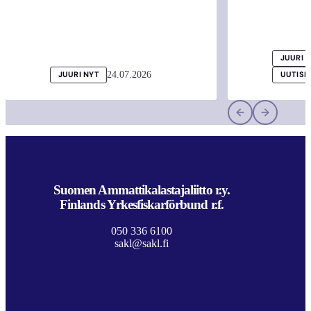
JUURI 
24.07.2026
JUURI NYT
UUTISI
Suomen Ammattikalastajaliitto r.y.
Finlands Yrkesfiskarförbund r.f.
050 336 6100
sakl@sakl.fi