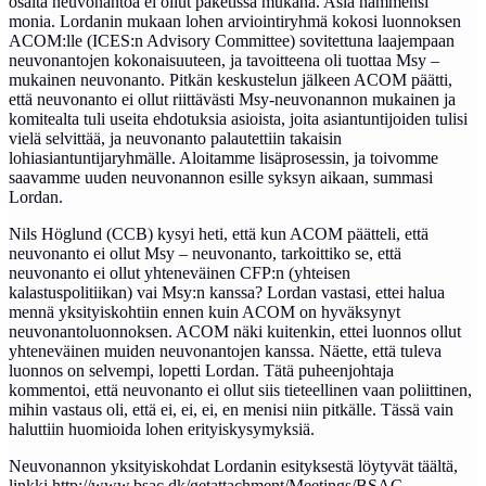
osalta neuvonantoa ei ollut paketissa mukana. Asia hämmensi
monia. Lordanin mukaan lohen arviointiryhmä kokosi luonnoksen
ACOM:lle (ICES:n Advisory Committee) sovitettuna laajempaan
neuvonantojen kokonaisuuteen, ja tavoitteena oli tuottaa Msy –
mukainen neuvonanto. Pitkän keskustelun jälkeen ACOM päätti,
että neuvonanto ei ollut riittävästi Msy-neuvonannon mukainen ja
komitealta tuli useita ehdotuksia asioista, joita asiantuntijoiden tulisi
vielä selvittää, ja neuvonanto palautettiin takaisin
lohiasiantuntijaryhmälle. Aloitamme lisäprosessin, ja toivomme
saavamme uuden neuvonannon esille syksyn aikaan, summasi
Lordan.
Nils Höglund (CCB) kysyi heti, että kun ACOM päätteli, että
neuvonanto ei ollut Msy – neuvonanto, tarkoittiko se, että
neuvonanto ei ollut yhteneväinen CFP:n (yhteisen
kalastuspolitiikan) vai Msy:n kanssa? Lordan vastasi, ettei halua
mennä yksityiskohtiin ennen kuin ACOM on hyväksynyt
neuvonantoluonnoksen. ACOM näki kuitenkin, ettei luonnos ollut
yhteneväinen muiden neuvonantojen kanssa. Näette, että tuleva
luonnos on selvempi, lopetti Lordan. Tätä puheenjohtaja
kommentoi, että neuvonanto ei ollut siis tieteellinen vaan poliittinen,
mihin vastaus oli, että ei, ei, ei, en menisi niin pitkälle. Tässä vain
haluttiin huomioida lohen erityiskysymyksiä.
Neuvonannon yksityiskohdat Lordanin esityksestä löytyvät täältä,
linkki
http://www.bsac.dk/getattachment/Meetings/BSAC-