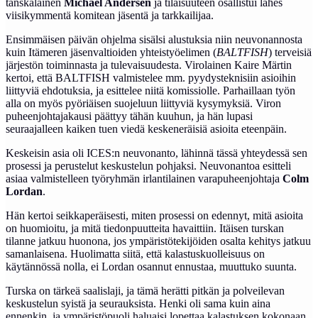
tanskalainen
Michael Andersen
ja tilaisuuteen osallistui lähes
viisikymmentä komitean jäsentä ja tarkkailijaa.
Ensimmäisen päivän ohjelma sisälsi alustuksia niin neuvonannosta
kuin Itämeren jäsenvaltioiden yhteistyöelimen (
BALTFISH
) terveisiä
järjestön toiminnasta ja tulevaisuudesta. Virolainen Kaire Märtin
kertoi, että BALTFISH valmistelee mm. pyydysteknisiin asioihin
liittyviä ehdotuksia, ja esittelee niitä komissiolle. Parhaillaan työn
alla on myös pyöriäisen suojeluun liittyviä kysymyksiä. Viron
puheenjohtajakausi päättyy tähän kuuhun, ja hän lupasi
seuraajalleen kaiken tuen viedä keskeneräisiä asioita eteenpäin.
Keskeisin asia oli ICES:n neuvonanto, lähinnä tässä yhteydessä sen
prosessi ja perustelut keskustelun pohjaksi. Neuvonantoa esitteli
asiaa valmistelleen työryhmän irlantilainen varapuheenjohtaja
Colm
Lordan
.
Hän kertoi seikkaperäisesti, miten prosessi on edennyt, mitä asioita
on huomioitu, ja mitä tiedonpuutteita havaittiin. Itäisen turskan
tilanne jatkuu huonona, jos ympäristötekijöiden osalta kehitys jatkuu
samanlaisena. Huolimatta siitä, että kalastuskuolleisuus on
käytännössä nolla, ei Lordan osannut ennustaa, muuttuko suunta.
Turska on tärkeä saalislaji, ja tämä herätti pitkän ja polveilevan
keskustelun syistä ja seurauksista. Henki oli sama kuin aina
ennenkin, ja ympäristöpuoli haluaisi lopettaa kalastuksen kokonaan,