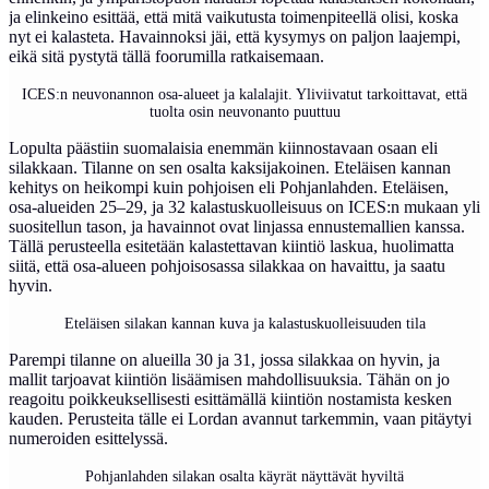
ja elinkeino esittää, että mitä vaikutusta toimenpiteellä olisi, koska
nyt ei kalasteta. Havainnoksi jäi, että kysymys on paljon laajempi,
eikä sitä pystytä tällä foorumilla ratkaisemaan.
ICES:n neuvonannon osa-alueet ja kalalajit. Yliviivatut tarkoittavat, että
tuolta osin neuvonanto puuttuu
Lopulta päästiin suomalaisia enemmän kiinnostavaan osaan eli
silakkaan. Tilanne on sen osalta kaksijakoinen. Eteläisen kannan
kehitys on heikompi kuin pohjoisen eli Pohjanlahden. Eteläisen,
osa-alueiden 25–29, ja 32 kalastuskuolleisuus on ICES:n mukaan yli
suositellun tason, ja havainnot ovat linjassa ennustemallien kanssa.
Tällä perusteella esitetään kalastettavan kiintiö laskua, huolimatta
siitä, että osa-alueen pohjoisosassa silakkaa on havaittu, ja saatu
hyvin.
Eteläisen silakan kannan kuva ja kalastuskuolleisuuden tila
Parempi tilanne on alueilla 30 ja 31, jossa silakkaa on hyvin, ja
mallit tarjoavat kiintiön lisäämisen mahdollisuuksia. Tähän on jo
reagoitu poikkeuksellisesti esittämällä kiintiön nostamista kesken
kauden. Perusteita tälle ei Lordan avannut tarkemmin, vaan pitäytyi
numeroiden esittelyssä.
Pohjanlahden silakan osalta käyrät näyttävät hyviltä