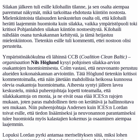
Silakan jälkeen tuli esille kilohailin tilanne, ja sen osalta aiempaa
paremmat näkymät, mikä tarkoittaa ehdotusta kiintiön nostosta.
Mielenkiintoista tilaisuuden keskustelun osalta oli, että kilohaili
herätti laajemmin huomioita kuin silakka, vaikka ympäristöpuoli toki
kritisoi Pohjanlahden silakan kiintiön nostoesitystä. Kilohaili
nähdään osana turskakannan kehitystä, ja tämä heijastuu
mielenkiintoon. Tietenkin esille tuli kommentti, ettei nostoon olisi
perusteita.
Ympäristönäkökulma eli lähinnä CCB (
Coalition Clean Baltic) –
organisaation
Nils
Höglund
kysyi pohjoisen silakka-arvion
osakantojen huomioimisesta. Colm vastasi, että neuvonanto perustuu
alueiden kokonaiskannan arviointiin. Tätä Höglund tietenkin kritisoi
kommentoimalla, että näin jätetään mahdollisia heikossa kunnossa
olevia osakantoja huomioimatta. Aiheesta syntyi jälleen lavea
keskustelu, minkä puheenjohtaja lopetti toteamalla, että
silakkakantoja on monia, ja ne eivät osaa elää ICES:n rajojen
mukaan, joten paras mahdollinen tieto on kerättävä ja hallinnoitava
sen mukaan. Niin puheenjohtaja Andersen kuin ICES:n Lordan
toivat esille, että tiedon lisäämiseksi ja neuvonannon parantamiseksi
tulee huomioida myös kalastajien kokemus ja osaaminen aiempaa
laajemmin.
Lopuksi Lordan pyrki antamaa meriselityksen siitä, miksi lohen