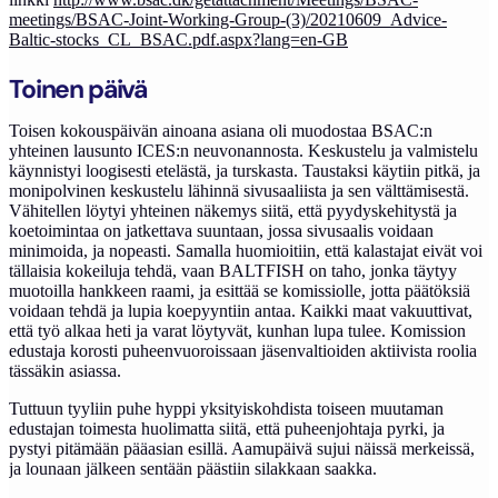
meetings/BSAC-Joint-Working-Group-(3)/20210609_Advice-
Baltic-stocks_CL_BSAC.pdf.aspx?lang=en-GB
Toinen päivä
Toisen kokouspäivän ainoana asiana oli muodostaa BSAC:n
yhteinen lausunto ICES:n neuvonannosta. Keskustelu ja valmistelu
käynnistyi loogisesti etelästä, ja turskasta. Taustaksi käytiin pitkä, ja
monipolvinen keskustelu lähinnä sivusaaliista ja sen välttämisestä.
Vähitellen löytyi yhteinen näkemys siitä, että pyydyskehitystä ja
koetoimintaa on jatkettava suuntaan, jossa sivusaalis voidaan
minimoida, ja nopeasti. Samalla huomioitiin, että kalastajat eivät voi
tällaisia kokeiluja tehdä, vaan BALTFISH on taho, jonka täytyy
muotoilla hankkeen raami, ja esittää se komissiolle, jotta päätöksiä
voidaan tehdä ja lupia koepyyntiin antaa. Kaikki maat vakuuttivat,
että työ alkaa heti ja varat löytyvät, kunhan lupa tulee. Komission
edustaja korosti puheenvuoroissaan jäsenvaltioiden aktiivista roolia
tässäkin asiassa.
Tuttuun tyyliin puhe hyppi yksityiskohdista toiseen muutaman
edustajan toimesta huolimatta siitä, että puheenjohtaja pyrki, ja
pystyi pitämään pääasian esillä. Aamupäivä sujui näissä merkeissä,
ja lounaan jälkeen sentään päästiin silakkaan saakka.