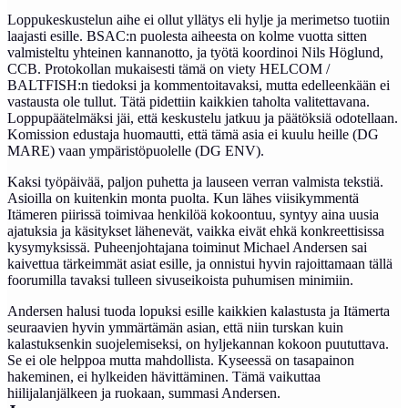
Loppukeskustelun aihe ei ollut yllätys eli hylje ja merimetso tuotiin
laajasti esille. BSAC:n puolesta aiheesta on kolme vuotta sitten
valmisteltu yhteinen kannanotto, ja työtä koordinoi Nils Höglund,
CCB. Protokollan mukaisesti tämä on viety HELCOM /
BALTFISH:n tiedoksi ja kommentoitavaksi, mutta edelleenkään ei
vastausta ole tullut. Tätä pidettiin kaikkien taholta valitettavana.
Loppupäätelmäksi jäi, että keskustelu jatkuu ja päätöksiä odotellaan.
Komission edustaja huomautti, että tämä asia ei kuulu heille (DG
MARE) vaan ympäristöpuolelle (DG ENV).
Kaksi työpäivää, paljon puhetta ja lauseen verran valmista tekstiä.
Asioilla on kuitenkin monta puolta. Kun lähes viisikymmentä
Itämeren piirissä toimivaa henkilöä kokoontuu, syntyy aina uusia
ajatuksia ja käsitykset lähenevät, vaikka eivät ehkä konkreettisissa
kysymyksissä. Puheenjohtajana toiminut Michael Andersen sai
kaivettua tärkeimmät asiat esille, ja onnistui hyvin rajoittamaan tällä
foorumilla tavaksi tulleen sivuseikoista puhumisen minimiin.
Andersen halusi tuoda lopuksi esille kaikkien kalastusta ja Itämerta
seuraavien hyvin ymmärtämän asian, että niin turskan kuin
kalastuksenkin suojelemiseksi, on hyljekannan kokoon puututtava.
Se ei ole helppoa mutta mahdollista. Kyseessä on tasapainon
hakeminen, ei hylkeiden hävittäminen. Tämä vaikuttaa
hiilijalanjälkeen ja ruokaan, summasi Andersen.