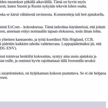
iiden muutokset pitkällä aikavälillä. Tämä on hyvin myös
isesti, kuten Suomi ja Ruotsi nykyään tekevät lohen osalta.
oska se kärsii vähäisestä ravinnosta. Kommentteja tuli heti ajatuksella,
mistä ExCom – kokouksessa. Tämä tarkoittaa käytännössä, että joitain
nen, annetaan esitys normaaliin tapaan elokuussa, tosin ilman lohta.
eltu yhteinen kannanotto, ja työtä koordinoi Nils Höglund, CCB.
dettiin kaikkien taholta valitettavana. Loppupäätelmäksi jäi, että
e (DG ENV).
issä toimivaa henkilöä kokoontuu, syntyy aina uusia ajatuksia ja
 esille, ja onnistui hyvin rajoittamaan tällä foorumilla tavaksi
in suojelemiseksi, on hyljekannan kokoon puututtava. Se ei ole helppoa
ersen.