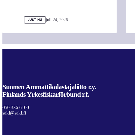
juli 24, 2026
JUST NU
Suomen Ammattikalastajaliitto r.y.
Finlands Yrkesfiskarförbund r.f.
050 336 6100
sakl@sakl.fi