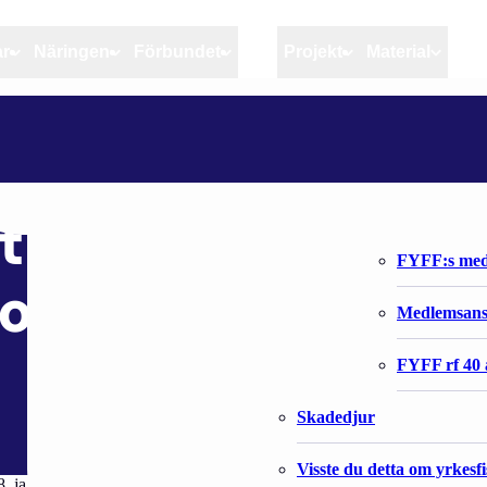
ar
Näringen
Förbundet
MSC
Projekt
Material
Artiklar
Näringen
Förbundet
BSAC:N TYÖRYHMÄT KOOLLA KIINTIÖNEUVONANNON KÄSITTELEMISEKSI
Aktuellt
Kvotuppföljning
Organisatio
Bloggar
Riktlinjer för god praxis 
Förbundets 
 koolla
Stöd till fiskerinäringen
FYFF:s med
on käsittelemisek
Anvisningar
Medlemsan
Fiskar och fiskerihushåll
FYFF rf 40 
Skadedjur
Visste du detta om yrkesf
ja 9.kesäkuuta käsittelemään nettikokouksessa Kansainvälinen merent