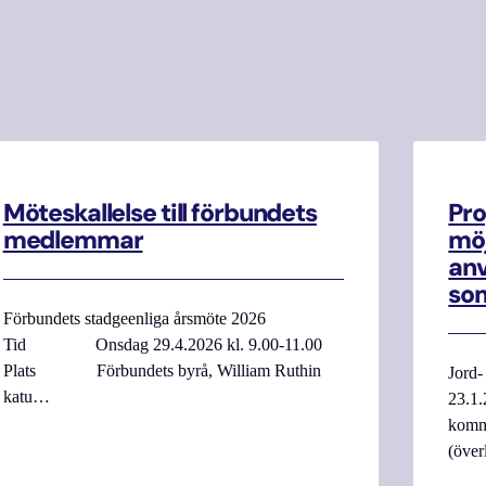
Möteskallelse till förbundets
Pro
medlemmar
möj
anv
som
Förbundets stadgeenliga årsmöte 2026
Tid Onsdag 29.4.2026 kl. 9.00-11.00
Plats Förbundets byrå, William Ruthin
Jord-
katu…
23.1.
komme
(över