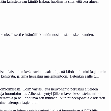
än kalastettavan kiintiö laskua, huolimatta siitä, että osa-alueen
kkeuksellisesti esittämällä kiintiön nostamista kesken kauden.
sta tilaisuuden keskustelun osalta oli, että kilohaili herätti laajemmin
ehitystä, ja tämä heijastuu mielenkiintoon. Tietenkin esille tuli
omioimisesta. Colm vastasi, että neuvonanto perustuu alueiden
oja huomioimatta. Aiheesta syntyi jälleen lavea keskustelu, minkä
n kerättävä ja hallinnoitava sen mukaan. Niin puheenjohtaja Andersen
aminen aiempaa laajemmin.
danin mukaan lohen arviointiryhmä kokosi luonnoksen ACOM:lle