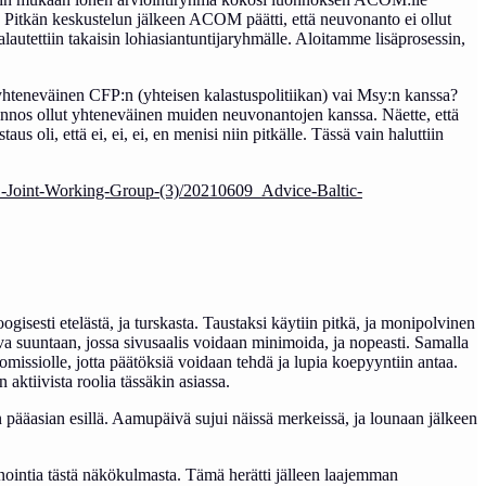
Pitkän keskustelun jälkeen ACOM päätti, että neuvonanto ei ollut
alautettiin takaisin lohiasiantuntijaryhmälle. Aloitamme lisäprosessin,
 yhteneväinen CFP:n (yhteisen kalastuspolitiikan) vai Msy:n kanssa?
nos ollut yhteneväinen muiden neuvonantojen kanssa. Näette, että
s oli, että ei, ei, ei, en menisi niin pitkälle. Tässä vain haluttiin
-Joint-Working-Group-(3)/20210609_Advice-Baltic-
esti etelästä, ja turskasta. Taustaksi käytiin pitkä, ja monipolvinen
tava suuntaan, jossa sivusaalis voidaan minimoida, ja nopeasti. Samalla
omissiolle, jotta päätöksiä voidaan tehdä ja lupia koepyyntiin antaa.
aktiivista roolia tässäkin asiassa.
n pääasian esillä. Aamupäivä sujui näissä merkeissä, ja lounaan jälkeen
linnointia tästä näkökulmasta. Tämä herätti jälleen laajemman