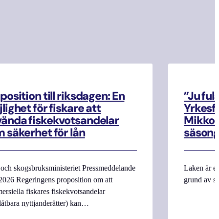
position till riksdagen: En
”Ju ful
lighet för fiskare att
Yrkesf
ända fiskekvotsandelar
Mikko M
 säkerhet för lån
säsong
 och skogsbruksministeriet Pressmeddelande
Laken är en
2026 Regeringens proposition om att
grund av si
rsiella fiskares fiskekvotsandelar
låtbara nyttjanderätter) kan…