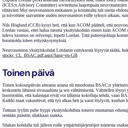
(ICES:n Advisory Committee) sovitettuna laajempaan neuvonantojen ko
riittävästi Msy-neuvonannon mukainen ja komitealta tuli useita ehdotuksi
ja toivomme saavamme uuden neuvonannon esille syksyn aikaan, su
Nils Höglund (CCB) kysyi heti, että kun ACOM päätteli, että neuvonan
Lordan vastasi, ettei halua mennä yksityiskohtiin ennen kuin ACOM 
tuleva luonnos on selvempi, lopetti Lordan. Tätä puheenjohtaja kommentoi,
huomioida lohen erityiskysymyksiä.
Neuvonannon yksityiskohdat Lordanin esityksestä löytyvät täältä, lin
stocks_CL_BSAC.pdf.aspx?lang=en-GB
Toinen päivä
Toisen kokouspäivän ainoana asiana oli muodostaa BSAC:n yhteinen lau
keskustelu lähinnä sivusaaliista ja sen välttämisestä. Vähitellen löyty
huomioitiin, että kalastajat eivät voi tällaisia kokeiluja tehdä, vaan 
Kaikki maat vakuuttivat, että työ alkaa heti ja varat löytyvät, kunhan 
Tuttuun tyyliin puhe hyppi yksityiskohdista toiseen muutaman edustajan
sentään päästiin silakkaan saakka.
Silakan kohdalla tuli jälleen esille ympäristöjärjestöjen toimesta osaka