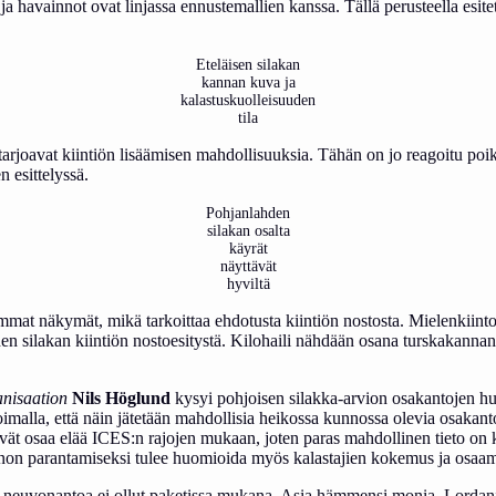
 havainnot ovat linjassa ennustemallien kanssa. Tällä perusteella esitetä
Eteläisen silakan
kannan kuva ja
kalastuskuolleisuuden
tila
t tarjoavat kiintiön lisäämisen mahdollisuuksia. Tähän on jo reagoitu poi
 esittelyssä.
Pohjanlahden
silakan osalta
käyrät
näyttävät
hyviltä
remmat näkymät, mikä tarkoittaa ehdotusta kiintiön nostosta. Mielenkiintoi
n silakan kiintiön nostoesitystä. Kilohaili nähdään osana turskakannan k
anisaation
Nils
Höglund
kysyi pohjoisen silakka-arvion osakantojen hu
malla, että näin jätetään mahdollisia heikossa kunnossa olevia osakant
 eivät osaa elää ICES:n rajojen mukaan, joten paras mahdollinen tieto o
nannon parantamiseksi tulee huomioida myös kalastajien kokemus ja osa
lta neuvonantoa ei ollut paketissa mukana. Asia hämmensi monia. Lor