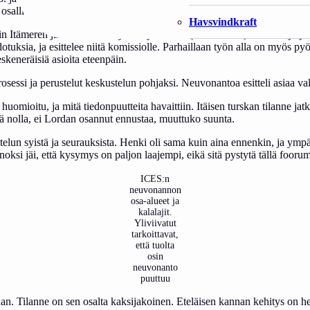
 osallistui lähes viisikymmentä komitean jäsentä ja tarkkailijaa.
Havsvindkraft
n Itämeren jäsenvaltioiden yhteistyöelimen (
BALTFISH
) terveisiä jär
uksia, ja esittelee niitä komissiolle. Parhaillaan työn alla on myös py
skeneräisiä asioita eteenpäin.
osessi ja perustelut keskustelun pohjaksi. Neuvonantoa esitteli asiaa v
 huomioitu, ja mitä tiedonpuutteita havaittiin. Itäisen turskan tilanne ja
sä nolla, ei Lordan osannut ennustaa, muuttuko suunta.
stelun syistä ja seurauksista. Henki oli sama kuin aina ennenkin, ja ympä
nnoksi jäi, että kysymys on paljon laajempi, eikä sitä pystytä tällä fooru
ICES:n
neuvonannon
osa-alueet ja
kalalajit.
Yliviivatut
tarkoittavat,
että tuolta
osin
neuvonanto
puuttuu
an. Tilanne on sen osalta kaksijakoinen. Eteläisen kannan kehitys on h