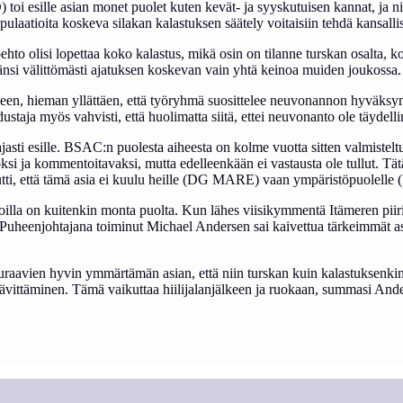
toi esille asian monet puolet kuten kevät- ja syyskutuisen kannat, ja n
pulaatioita koskeva silakan kalastuksen säätely voitaisiin tehdä kansall
oehto olisi lopettaa koko kalastus, mikä osin on tilanne turskan osalta, k
äänsi välittömästi ajatuksen koskevan vain yhtä keinoa muiden joukossa.
keen, hieman yllättäen, että työryhmä suosittelee neuvonannon hyväksy
aja myös vahvisti, että huolimatta siitä, ettei neuvonanto ole täydelli
laajasti esille. BSAC:n puolesta aiheesta on kolme vuotta sitten valmist
 kommentoitavaksi, mutta edelleenkään ei vastausta ole tullut. Tätä pi
utti, että tämä asia ei kuulu heille (DG MARE) vaan ympäristöpuolell
ioilla on kuitenkin monta puolta. Kun lähes viisikymmentä Itämeren piir
Puheenjohtajana toiminut Michael Andersen sai kaivettua tärkeimmät asiat
seuraavien hyvin ymmärtämän asian, että niin turskan kuin kalastuksenk
ävittäminen. Tämä vaikuttaa hiilijalanjälkeen ja ruokaan, summasi And