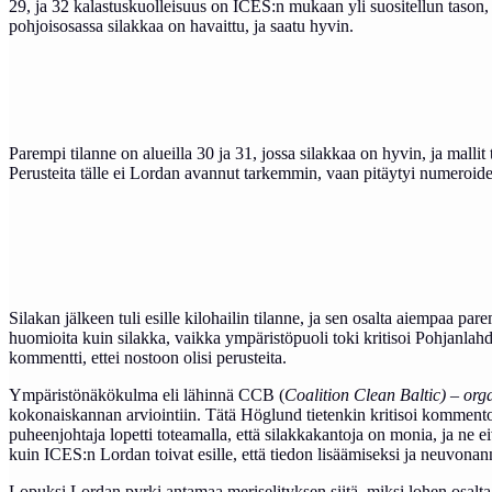
29, ja 32 kalastuskuolleisuus on ICES:n mukaan yli suositellun tason, ja
pohjoisosassa silakkaa on havaittu, ja saatu hyvin.
Parempi tilanne on alueilla 30 ja 31, jossa silakkaa on hyvin, ja malli
Perusteita tälle ei Lordan avannut tarkemmin, vaan pitäytyi numeroiden
Silakan jälkeen tuli esille kilohailin tilanne, ja sen osalta aiempaa pa
huomioita kuin silakka, vaikka ympäristöpuoli toki kritisoi Pohjanlahde
kommentti, ettei nostoon olisi perusteita.
Ympäristönäkökulma eli lähinnä CCB (
Coalition Clean Baltic) – org
kokonaiskannan arviointiin. Tätä Höglund tietenkin kritisoi kommentoi
puheenjohtaja lopetti toteamalla, että silakkakantoja on monia, ja ne
kuin ICES:n Lordan toivat esille, että tiedon lisäämiseksi ja neuvo
Lopuksi Lordan pyrki antamaa meriselityksen siitä, miksi lohen osa