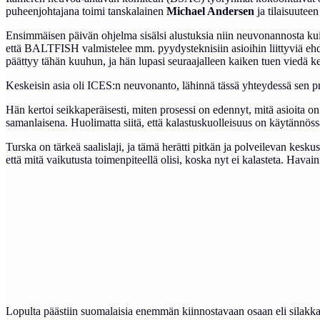
puheenjohtajana toimi tanskalainen
Michael Andersen
ja tilaisuuteen
Ensimmäisen päivän ohjelma sisälsi alustuksia niin neuvonannosta kui
että BALTFISH valmistelee mm. pyydysteknisiin asioihin liittyviä ehdot
päättyy tähän kuuhun, ja hän lupasi seuraajalleen kaiken tuen viedä ke
Keskeisin asia oli ICES:n neuvonanto, lähinnä tässä yhteydessä sen pr
Hän kertoi seikkaperäisesti, miten prosessi on edennyt, mitä asioita on
samanlaisena. Huolimatta siitä, että kalastuskuolleisuus on käytännös
Turska on tärkeä saalislaji, ja tämä herätti pitkän ja polveilevan kesku
että mitä vaikutusta toimenpiteellä olisi, koska nyt ei kalasteta. Havai
Lopulta päästiin suomalaisia enemmän kiinnostavaan osaan eli silakka