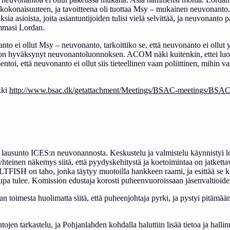
konaisuuteen, ja tavoitteena oli tuottaa Msy – mukainen neuvonanto. 
a asioista, joita asiantuntijoiden tulisi vielä selvittää, ja neuvonanto p
mmasi Lordan.
to ei ollut Msy – neuvonanto, tarkoittiko se, että neuvonanto ei ollut
on hyväksynyt neuvonantoluonnoksen. ACOM näki kuitenkin, ettei luon
 että neuvonanto ei ollut siis tieteellinen vaan poliittinen, mihin vastau
kki
http://www.bsac.dk/getattachment/Meetings/BSAC-meetings/BSAC
sunto ICES:n neuvonannosta. Keskustelu ja valmistelu käynnistyi loogis
i yhteinen näkemys siitä, että pyydyskehitystä ja koetoimintaa on jatket
BALTFISH on taho, jonka täytyy muotoilla hankkeen raami, ja esittää se k
lupa tulee. Komission edustaja korosti puheenvuoroissaan jäsenvaltioiden 
 toimesta huolimatta siitä, että puheenjohtaja pyrki, ja pystyi pitämää
ntojen tarkastelu, ja Pohjanlahden kohdalla haluttiin lisää tietoa ja hal