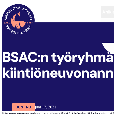
Artikl
FYFF
ARTIKLAR
AKTUELLT
BSAC:n työryhmät
kiintiöneuvonann
JUST NU
juni 17, 2021
Itämeren neuvoa-antavan komitean (BSAC) työryhmät kokoontuivat 8. 