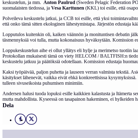
keskustelun, ja mm.
Anton Paulrud
(Sweden Pelagic Federation PO) 
suomalaisten tiedossa, ja
Vesa Karttunen
(KKL) toi esille, että osapo
Polveileva keskustelu jatkui, ja CCB toi esille, että yksi toimintavaiht
että onko tämä sitten ekologinen lähestymistapa. Järjestön edustaja k
Lopputulos kuitenkin oli, kaiken väännön ja monituntisen debatin jäl
täsmennyksiä voi tulla, mutta kokonaisuus hyväksytään. Komission edust
Loppukeskustelun aihe ei ollut yllätys eli hylje ja merimetso tuotiin 
Protokollan mukaisesti tämä on viety HELCOM / BALTFISH:n tiedoksi ja
keskustelu jatkuu ja päätöksiä odotellaan. Komission edustaja huoma
Kaksi työpäivää, paljon puhetta ja lauseen verran valmista tekstiä. As
käsitykset lähenevät, vaikka eivät ehkä konkreettisissa kysymyksissä. 
tulleen sivuseikoista puhumisen minimiin.
Andersen halusi tuoda lopuksi esille kaikkien kalastusta ja Itämerta 
mutta mahdollista. Kyseessä on tasapainon hakeminen, ei hylkeiden h
Dela
Facebook
X