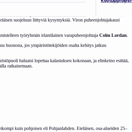
Kvotuppföljni
jestön toiminnasta ja tulevaisuudesta. Virolainen Kaire Märtin kertoi,
öriäisen suojeluun liittyviä kysymyksiä. Viron puheenjohtajakausi
almistelleen työryhmän irlantilainen varapuheenjohtaja
Colm Lordan
.
tkuu huonona, jos ympäristötekijöiden osalta kehitys jatkuu
ristöpuoli haluaisi lopettaa kalastuksen kokonaan, ja elinkeino esittää,
milla ratkaisemaan.
eikompi kuin pohjoisen eli Pohjanlahden. Eteläisen, osa-alueiden 25–