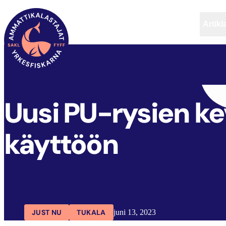
Artikl
FYFF
ARTIKLAR
AKTUELLT
Uusi PU-rysien ke
käyttöön
JUST NU
TUKALA
juni 13, 2023