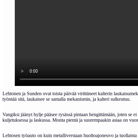
Lehtonen ja Sunden ovat toista päivää virittäneet kalterin laukaisumek
työntää sitä, laukaisee se samalla mekanismin, ja kalteri sulkeutuu.
Vangiksi jäänyt hylje pääsee rysässä pintaan hengittämään, joten se e
kuljetuksessa ja laskussa. Monta pientä ja suurempaakin asiaa on vuosi
Lehtosen työauto on kuin metalliverstaan huoltoajoneuvo ja tuollaista