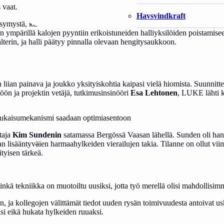
us vaatii aikansa. Etenkin meriolosuhteet luovat haasteensa ja kun kyse o
Havsvindkraft
ystä, kuinka turvata kotimaisen kalan saanti pitämällä hylkeet loitoll
ien ympärillä kalojen pyyntiin erikoistuneiden halliyksilöiden poistamise
terin, ja halli päätyy pinnalla olevaan hengitysaukkoon.
 liian painava ja joukko yksityiskohtia kaipasi vielä hiomista. Suunnitt
töön ja projektin vetäjä, tutkimusinsinööri
Esa Lehtonen
, LUKE lähti k
laukaisumekanismi saadaan optimiasentoon
taja
Kim Sundenin
satamassa Bergössä Vaasan lähellä. Sunden oli hank
an lisääntyv
ä
ien harmaahylkeiden vierailujen takia. Tilanne on ollut vi
ityisen tärkeä.
 minkä tekniikka on muotoiltu uusiksi, jotta työ merellä olisi mahdollisi
 ja kollegojen välittämät tiedot uuden rysän toimivuudesta antoivat usk
äksi eikä hukata hylkeiden ruuaksi.