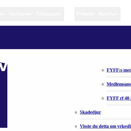
ar
Näringen
Förbundet
MSC
Projekt
Material
Artiklar
Näringen
Förbundet
UUSI PU-RYSIEN KEVENNETTY HYLJEPORTTI KÄYTTÖÖN
Aktuellt
Kvotuppföljning
Organisatio
Bloggar
Riktlinjer för god praxis 
Förbundets 
vennetty hyljeport
Stöd till fiskerinäringen
FYFF:s med
Anvisningar
Medlemsan
Fiskar och fiskerihushåll
FYFF rf 40 
Skadedjur
Visste du detta om yrkesf