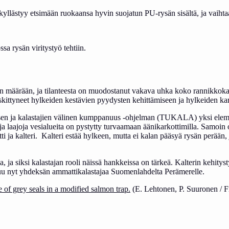
 kyllästyy etsimään ruokaansa hyvin suojatun PU-rysän sisältä, ja vaih
ssa rysän viritystyö tehtiin.
in määrään, ja tilanteesta on muodostanut vakava uhka koko rannikkokala
keskittyneet hylkeiden kestävien pyydysten kehittämiseen ja hylkeiden ka
sen ja kalastajien välinen kumppanuus -ohjelman (TUKALA) yksi elemen
ja laajoja vesialueita on pystytty turvaamaan äänikarkottimilla. Samoin 
i ja kalteri. Kalteri estää hylkeen, mutta ei kalan pääsyä rysän perää
 ja siksi kalastajan rooli näissä hankkeissa on tärkeä. Kalterin kehityst
uu nyt yhdeksän ammattikalastajaa Suomenlahdelta Perämerelle.
 of grey seals in a modified salmon trap.
(E. Lehtonen, P. Suuronen / F