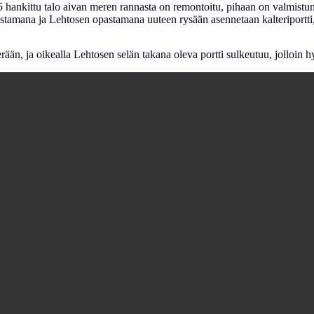
ankittu talo aivan meren rannasta on remontoitu, pihaan on valmistunut k
amana ja Lehtosen opastamana uuteen rysään asennetaan kalteriportti,
än, ja oikealla Lehtosen selän takana oleva portti sulkeutuu, jolloin 