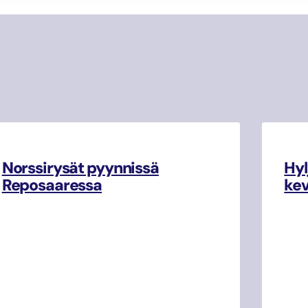
Norssirysät pyynnissä
Hyl
Reposaaressa
kev