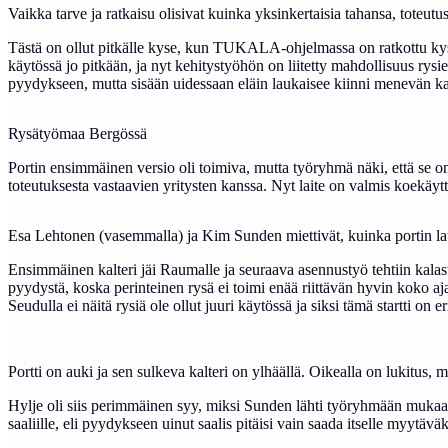
Vaikka tarve ja ratkaisu olisivat kuinka yksinkertaisia tahansa, toteut
Tästä on ollut pitkälle kyse, kun TUKALA-ohjelmassa on ratkottu kysym
käytössä jo pitkään, ja nyt kehitystyöhön on liitetty mahdollisuus rys
pyydykseen, mutta sisään uidessaan eläin laukaisee kiinni menevän kal
Rysätyömaa Bergössä
Portin ensimmäinen versio oli toimiva, mutta työryhmä näki, että se on
toteutuksesta vastaavien yritysten kanssa. Nyt laite on valmis koekäyt
Esa Lehtonen (vasemmalla) ja Kim Sunden miettivät, kuinka portin 
Ensimmäinen kalteri jäi Raumalle ja seuraava asennustyö tehtiin kalas
pyydystä, koska perinteinen rysä ei toimi enää riittävän hyvin koko aj
Seudulla ei näitä rysiä ole ollut juuri käytössä ja siksi tämä startti on er
Portti on auki ja sen sulkeva kalteri on ylhäällä. Oikealla on lukitus,
Hylje oli siis perimmäinen syy, miksi Sunden lähti työryhmään mukaan,
saaliille, eli pyydykseen uinut saalis pitäisi vain saada itselle myytäv