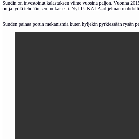
Sundin on investoinut kalastuksen viime vuosina paljon. Vuonna 2015 h
on ja työtä tehdään sen mukaisesti. Nyt TUKALA-ohjelman mahdollist
Sunden painaa portin mekanismia kuten hyljekin pyrkiessään rysän perä