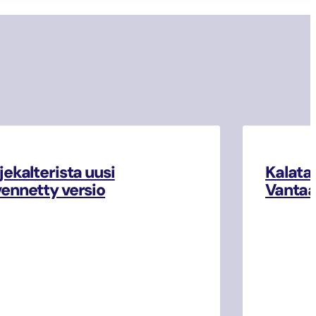
jekalterista uusi
Kalata
ennetty versio
Vantaa