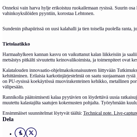
Onneksi vain harva hylje erikoistuu ruokailemaan rysissä. Suurin osa
vahinkoyksilöiden pyyntiin, korostaa Lehtonen.
Sundenin pihapiirissä on uusi kalahalli ja tien toisella puolella ranta, jo
Tietolaatikko
Harmaahylkeen kannan kasvu on vaikuttanut kalan liikkeisiin ja saali
metsästys pitkälti sivuutettu keinovalikoimista, ja toimenpiteet ovat 
Kalatalouden innovaatio-ohjelmakokonaisuuteen liittyvään Tutkimuk
kehittäminen. Erilaisia karkotinjärjestelmiä on saatu suojaamaan rysiä 
on PU-rysissä koekäytössä muovirakenteinen kehikko, metallinen portt
välipesään.
Rannikolla päätoimisesti kalaa pyytävien on löydettävä uusia ratkaisuja,
muutettu kalastajilta saatujen kokemusten pohjalta. Työryhmään kuul
Ensimmäiset suunnitelmat löytyvät täältä:
Technical note. Live-capture
Dela
Facebook
X