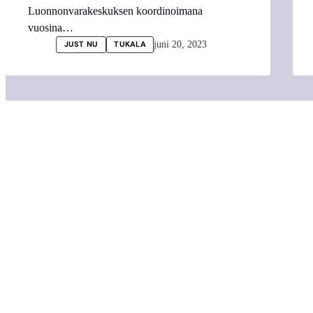
Luonnonvarakeskuksen koordinoimana
vuosina…
juni 20, 2023
JUST NU
TUKALA