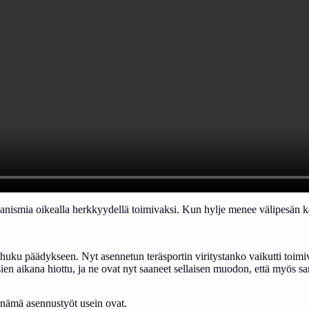
anismia oikealla herkkyydellä toimivaksi. Kun hylje menee välipesän kalt
i huku päädykseen. Nyt asennetun teräsportin viritystanko vaikutti toim
en aikana hiottu, ja ne ovat nyt saaneet sellaisen muodon, että myös sa
 nämä asennustyöt usein ovat.