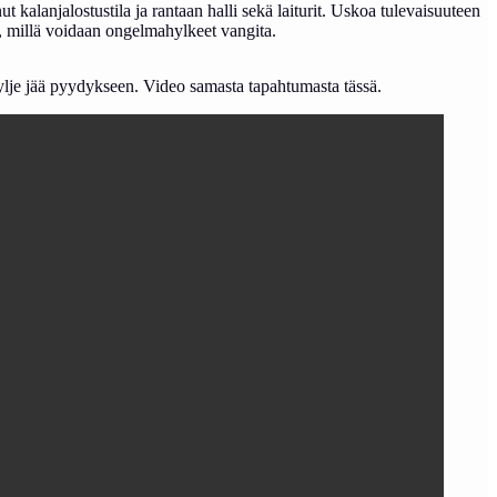
alanjalostustila ja rantaan halli sekä laiturit. Uskoa tulevaisuuteen
 millä voidaan ongelmahylkeet vangita.
hylje jää pyydykseen. Video samasta tapahtumasta tässä.