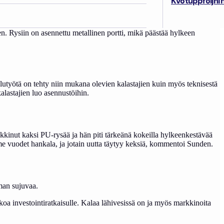
Kvotuppföljni
n täysin uudesta rakenteesta, e
l
i malliratkaisua ole.
a saaliista. Tähän tarkoitukseen on ollut sopiva pyydys eli PU-rysä
en. Rysiin on asennettu metallinen portti, mikä päästää hylkeen
elutyötä on tehty niin mukana olevien kalastajien kuin myös teknisestä
alastajien luo asennustöihin.
kinut kaksi PU-rysää ja hän piti tärkeänä kokeilla hylkeenkestävää
ime vuodet hankala, ja jotain uutta täytyy keksiä, kommentoi Sunden.
mman sujuvaa.
oa investointiratkaisulle. Kalaa lähivesissä on ja myös markkinoita