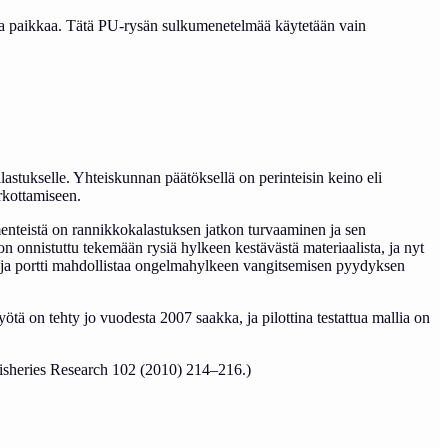
taa paikkaa. Tätä PU-rysän sulkumenetelmää käytetään vain
stukselle. Yhteiskunnan päätöksellä on perinteisin keino eli
rkottamiseen.
teistä on rannikkokalastuksen jatkon turvaaminen ja sen
on onnistuttu tekemään rysiä hylkeen kestävästä materiaalista, ja nyt
n, ja portti mahdollistaa ongelmahylkeen vangitsemisen pyydyksen
yötä on tehty jo vuodesta 2007 saakka, ja pilottina testattua mallia on
isheries Research 102 (2010) 214–216.)