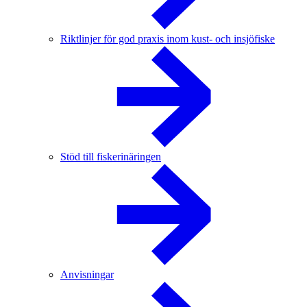
Riktlinjer för god praxis inom kust- och insjöfiske
Stöd till fiskerinäringen
Anvisningar