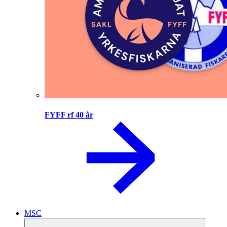
FYFF rf 40 år
MSC