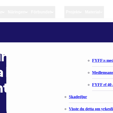
ar
Näringen
Förbundet
MSC
Projekt
Material
Artiklar
Näringen
Förbundet
TYÖTEHOSEURA: MUHIIKO PÄÄSSÄSI NEROKKAITA IDEOITA KALASTUSTYÖN SUJUVUUDEN PARANTAMISEEN?
Aktuellt
Kvotuppföljning
Organisatio
Bloggar
Riktlinjer för god praxis 
Förbundets 
hiiko päässäsi
Stöd till fiskerinäringen
FYFF:s med
a kalastustyön
Anvisningar
Medlemsan
ntamiseen?
Fiskar och fiskerihushåll
FYFF rf 40 
Skadedjur
Visste du detta om yrkesf