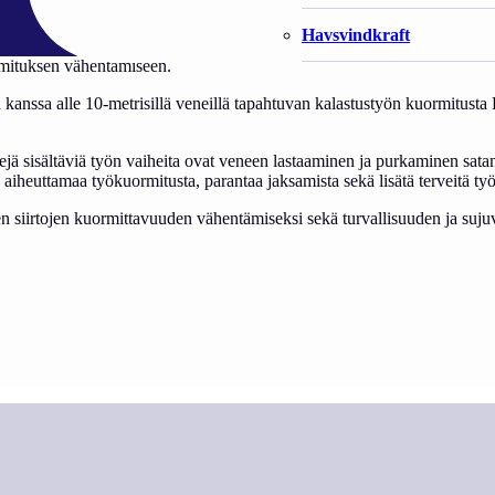
Havsvindkraft
rmituksen vähentämiseen.
kanssa alle 10-metrisillä veneillä tapahtuvan kalastustyön kuormitusta 
skejä sisältäviä työn vaiheita ovat veneen lastaaminen ja purkaminen sata
 aiheuttamaa työkuormitusta, parantaa jaksamista sekä lisätä terveitä ty
vien siirtojen kuormittavuuden vähentämiseksi sekä turvallisuuden ja suj