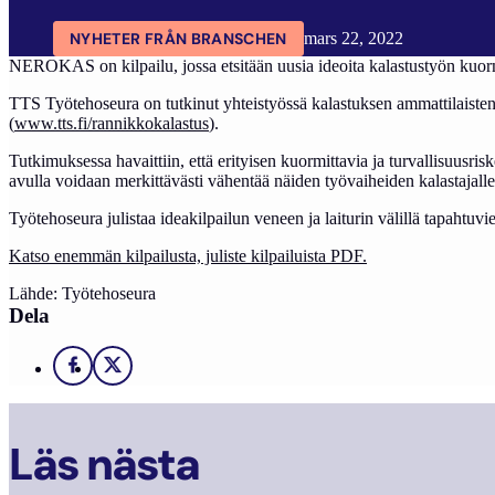
NYHETER FRÅN BRANSCHEN
mars 22, 2022
NEROKAS on kilpailu, jossa etsitään uusia ideoita kalastustyön kuo
TTS Työtehoseura on tutkinut yhteistyössä kalastuksen ammattilaisten 
(
www.tts.fi/rannikkokalastus
).
Tutkimuksessa havaittiin, että erityisen kuormittavia ja turvallisuusri
avulla voidaan merkittävästi vähentää näiden työvaiheiden kalastajalle
Työtehoseura julistaa ideakilpailun veneen ja laiturin välillä tapahtu
Katso enemmän kilpailusta, juliste kilpailuista PDF.
Lähde: Työtehoseura
Dela
Facebook
X
Läs nästa