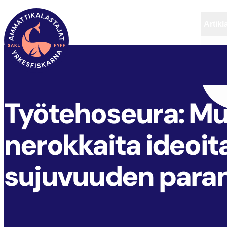
Artikl
FYFF
ARTIKLAR
AKTUELLT
Työtehoseura: Mu
nerokkaita ideoit
sujuvuuden para