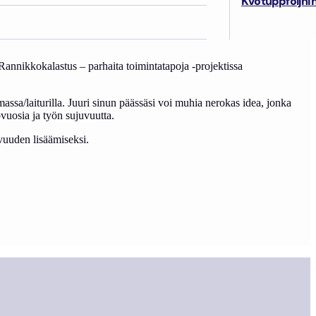
Kvotuppföljni
Rannikkokalastus – parhaita toimintatapoja -projektissa
massa/laiturilla. Juuri sinun päässäsi voi muhia nerokas idea, jonka
övuosia ja työn sujuvuutta.
uvuuden lisäämiseksi.