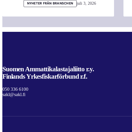
juli 3, 2026
NYHETER FRÅN BRANSCHEN
Suomen Ammattikalastajaliitto r.y.
Finlands Yrkesfiskarförbund r.f.
050 336 6100
sakl@sakl.fi