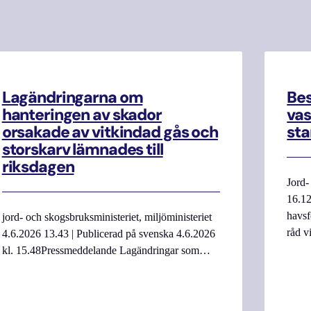
Lagändringarna om
Be
hanteringen av skador
vas
orsakade av vitkindad gås och
sta
storskarv lämnades till
riksdagen
Jord-
16.12
havsf
jord- och skogsbruksministeriet, miljöministeriet
råd v
4.6.2026 13.43 | Publicerad på svenska 4.6.2026
kl. 15.48Pressmeddelande Lagändringar som…