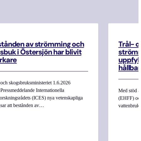
stånden av strömming och
Trål- o
sbuk i Östersjön har blivit
strömm
rkare
uppfyll
hållbar
 och skogsbruksministeriet 1.6.2026
Pressmeddelande Internationella
Med stöd a
orskningsrådets (ICES) nya vetenskapliga
(EHFF) och
isar att bestånden av…
vattenbru