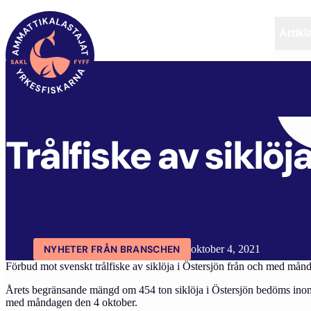
Artikl
FYFF
ARTIKLAR
AKTUELLT
Trålfiske av siklöj
NYHETER FRÅN BRANSCHEN
oktober 4, 2021
Förbud mot svenskt trålfiske av siklöja i Östersjön från och med mån
Årets begränsande mängd om 454 ton siklöja i Östersjön bedöms inom d
med måndagen den 4 oktober.