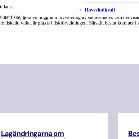
tt landa siklöja som fångats under tillåten tid med trål i Östersjön.
Havsvindkraft
tat fiske, göra en noggrann utvärdering av slutresultatet. Om det visar 
isketid vilket är praxis i fiskförvaltningen. Särskilt beslut kommer i så 
Lagändringarna om
Be