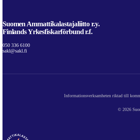
Suomen Ammattikalastajaliitto r.y.
Finlands Yrkesfiskarförbund r.f.
050 336 6100
sakl@sakl.fi
Informationsverksamheten riktad till komme
© 2026 Suom