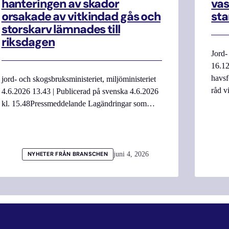
hanteringen av skador
vas
orsakade av vitkindad gås och
sta
storskarv lämnades till
riksdagen
Jord-
16.12
havsf
jord- och skogsbruksministeriet, miljöministeriet
råd v
4.6.2026 13.43 | Publicerad på svenska 4.6.2026
kl. 15.48Pressmeddelande Lagändringar som…
juni 4, 2026
NYHETER FRÅN BRANSCHEN