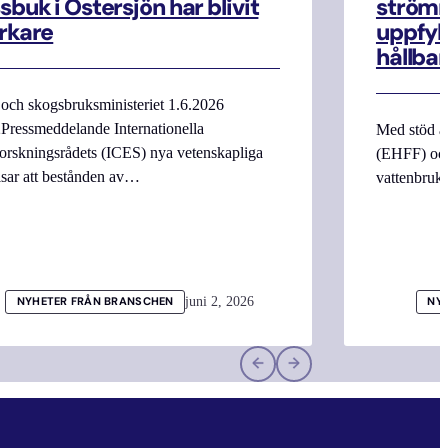
sbuk i Östersjön har blivit
strömm
rkare
uppfyll
hållbar
 och skogsbruksministeriet 1.6.2026
Pressmeddelande Internationella
Med stöd a
orskningsrådets (ICES) nya vetenskapliga
(EHFF) och
isar att bestånden av…
vattenbru
juni 2, 2026
NYHETER FRÅN BRANSCHEN
NY