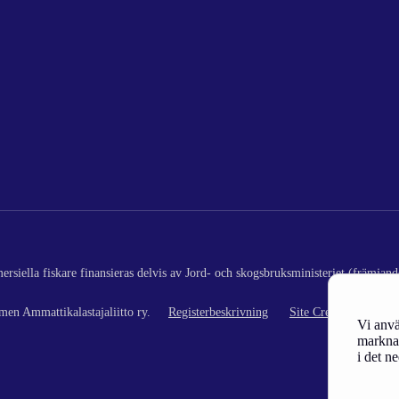
rsiella fiskare finansieras delvis av Jord- och skogsbruksministeriet (främjand
en Ammattikalastajaliitto ry.
Registerbeskrivning
Site Credits
Vi anvä
marknad
i det n