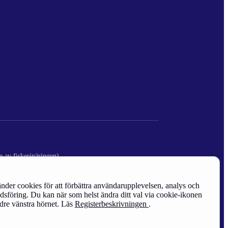
e av fiskerinäringen)
nder cookies för att förbättra användarupplevelsen, analys och
sföring. Du kan när som helst ändra ditt val via cookie-ikonen
edre vänstra hörnet. Läs
Registerbeskrivningen
.