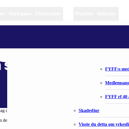
ar
Näringen
Förbundet
MSC
Projekt
Material
Artiklar
Näringen
Förbundet
TRÅLFISKE AV SIKLÖJA STOPPAS I SVERIGE
Aktuellt
Kvotuppföljning
Organisatio
Bloggar
Riktlinjer för god praxis 
Förbundets 
a stoppas i Sverige
Stöd till fiskerinäringen
FYFF:s med
Anvisningar
Medlemsan
Fiskar och fiskerihushåll
FYFF rf 40 
Skadedjur
dag den 4 oktober 2021.
en närmaste tiden vara uppfiskad. Havs- och vattenmyndigheten har därf
Visste du detta om yrkesf