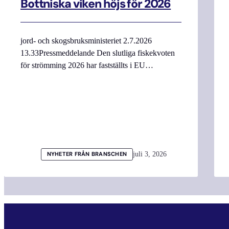
Bottniska viken höjs för 2026
jord- och skogsbruksministeriet 2.7.2026
13.33Pressmeddelande Den slutliga fiskekvoten
för strömming 2026 har fastställts i EU…
juli 3, 2026
NYHETER FRÅN BRANSCHEN