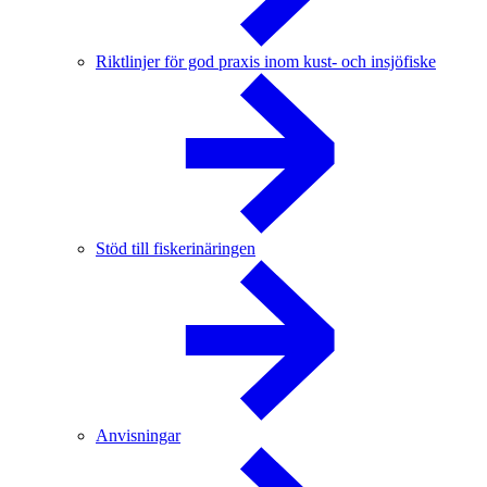
Riktlinjer för god praxis inom kust- och insjöfiske
Stöd till fiskerinäringen
Anvisningar