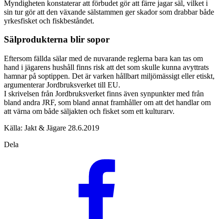
Myndigheten konstaterar att förbudet gör att färre jagar säl, vilket i
sin tur gör att den växande sälstammen ger skador som drabbar både
yrkesfisket och fiskbeståndet.
Sälprodukterna blir sopor
Eftersom fällda sälar med de nuvarande reglerna bara kan tas om
hand i jägarens hushåll finns risk att det som skulle kunna avyttrats
hamnar på soptippen. Det är varken hållbart miljömässigt eller etiskt,
argumenterar Jordbruksverket till EU.
I skrivelsen från Jordbruksverket finns även synpunkter med från
bland andra JRF, som bland annat framhåller om att det handlar om
att värna om både säljakten och fisket som ett kulturarv.
Källa: Jakt & Jägare 28.6.2019
Dela