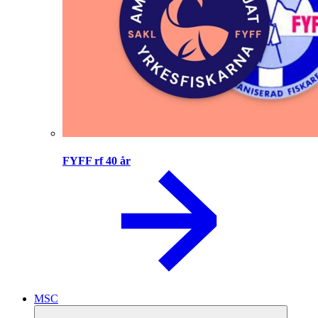
FYFF rf 40 år
MSC