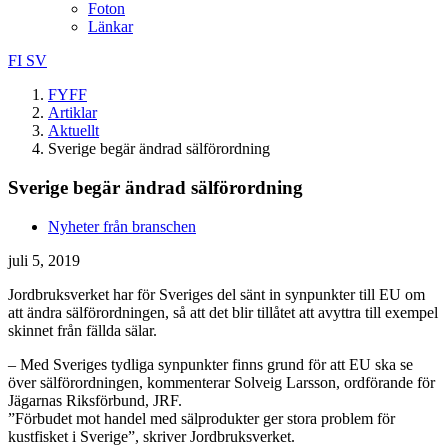
Foton
Länkar
FI
SV
FYFF
Artiklar
Aktuellt
Sverige begär ändrad sälförordning
Sverige begär ändrad sälförordning
Nyheter från branschen
juli 5, 2019
Jordbruksverket har för Sveriges del sänt in synpunkter till EU om
att ändra sälförordningen, så att det blir tillåtet att avyttra till exempel
skinnet från fällda sälar.
– Med Sveriges tydliga synpunkter finns grund för att EU ska se
över sälförordningen, kommenterar Solveig Larsson, ordförande för
Jägarnas Riksförbund, JRF.
”Förbudet mot handel med sälprodukter ger stora problem för
kustfisket i Sverige”, skriver Jordbruksverket.