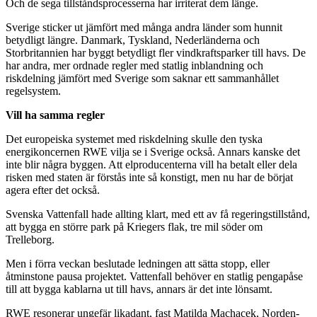
Och de sega tillståndsprocesserna har irriterat dem länge.
Sverige sticker ut jämfört med många andra länder som hunnit
betydligt längre. Danmark, Tyskland, Nederländerna och
Storbritannien har byggt betydligt fler vindkraftsparker till havs. De
har andra, mer ordnade regler med statlig inblandning och
riskdelning jämfört med Sverige som saknar ett sammanhållet
regelsystem.
Vill ha samma regler
Det europeiska systemet med riskdelning skulle den tyska
energikoncernen RWE vilja se i Sverige också. Annars kanske det
inte blir några byggen. Att elproducenterna vill ha betalt eller dela
risken med staten är förstås inte så konstigt, men nu har de börjat
agera efter det också.
Svenska Vattenfall hade allting klart, med ett av få regeringstillstånd,
att bygga en större park på Kriegers flak, tre mil söder om
Trelleborg.
Men i förra veckan beslutade ledningen att sätta stopp, eller
åtminstone pausa projektet. Vattenfall behöver en statlig pengapåse
till att bygga kablarna ut till havs, annars är det inte lönsamt.
RWE resonerar ungefär likadant, fast Matilda Machacek, Norden-