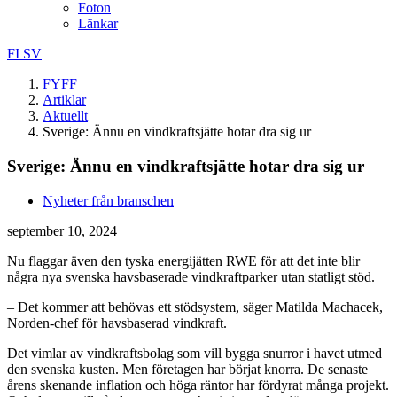
Foton
Länkar
FI
SV
FYFF
Artiklar
Aktuellt
Sverige: Ännu en vindkraftsjätte hotar dra sig ur
Sverige: Ännu en vindkraftsjätte hotar dra sig ur
Nyheter från branschen
september 10, 2024
Nu flaggar även den tyska energijätten RWE för att det inte blir
några nya svenska havsbaserade vindkraftparker utan statligt stöd.
– Det kommer att behövas ett stödsystem, säger Matilda Machacek,
Norden-chef för havsbaserad vindkraft.
Det vimlar av vindkraftsbolag som vill bygga snurror i havet utmed
den svenska kusten. Men företagen har börjat knorra. De senaste
årens skenande inflation och höga räntor har fördyrat många projekt.