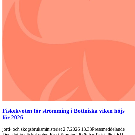
Fiskekvoten för strömming i Bottniska viken höjs
för 2026
jord- och skogsbruksministeriet 2.7.2026 13.33Pressmeddelande
Den slutliga fiskekvoten för strömming 2026 har fastställts i EU…