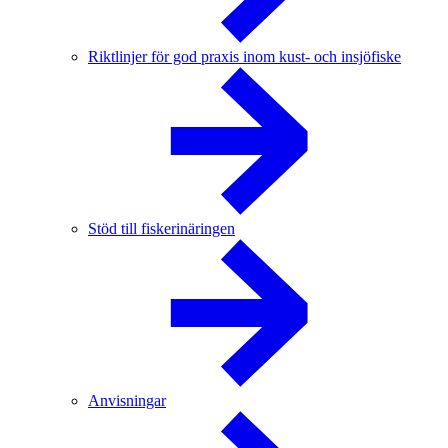
Riktlinjer för god praxis inom kust- och insjöfiske
Stöd till fiskerinäringen
Anvisningar