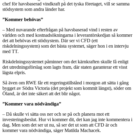
chef för havsbaserad vindkraft på det tyska företaget, vill se samma
stödsystem som andra länder har.
”Kommer behövas”
– Med nuvarande efterfrågan på havsbaserad vind i resten av
världen och med kostnadsökningarna i leverantörskedjan så kommer
det att behövas ett stödsystem. Där ser vi CFD (ett
riskdelningssystem) som det bästa systemet, säger hon i en intervju
med TT.
Riskdelningssystemet påminner om det kärnkraften skulle få enligt
det utredningsförslag som lagts fram, där staten garanterar ett visst
lägsta elpris.
Så även om RWE får ett regeringstillstånd i morgon att sätta i gång
bygget av Södra Victoria (det projekt som kommit längst), söder om
Öland, är det inte säkert att det blir något.
”Kommer vara nödvändiga”
– Då skulle vi sätta oss ner och se på och planera mot ett
investeringsbeslut. Hur vi kommer dit, det kan jag inte kommentera i
dag. Men som det ser ut nu, så ser det ut som att CFD är och
kommer vara nödvändiga, säger Matilda Machacek.