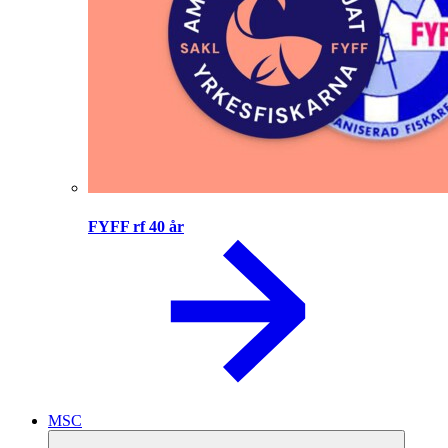
FYFF rf 40 år
MSC