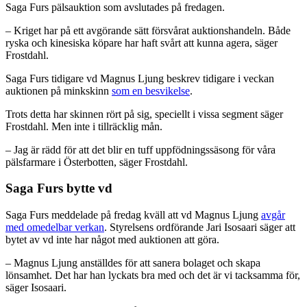
Saga Furs pälsauktion som avslutades på fredagen.
– Kriget har på ett avgörande sätt försvårat auktionshandeln. Både
ryska och kinesiska köpare har haft svårt att kunna agera, säger
Frostdahl.
Saga Furs tidigare vd Magnus Ljung beskrev tidigare i veckan
auktionen på minkskinn
som en besvikelse
.
Trots detta har skinnen rört på sig, speciellt i vissa segment säger
Frostdahl. Men inte i tillräcklig mån.
– Jag är rädd för att det blir en tuff uppfödningssäsong för våra
pälsfarmare i Österbotten, säger Frostdahl.
Saga Furs bytte vd
Saga Furs meddelade på fredag kväll att vd Magnus Ljung
avgår
med omedelbar verkan
. Styrelsens ordförande Jari Isosaari säger att
bytet av vd inte har något med auktionen att göra.
– Magnus Ljung anställdes för att sanera bolaget och skapa
lönsamhet. Det har han lyckats bra med och det är vi tacksamma för,
säger Isosaari.