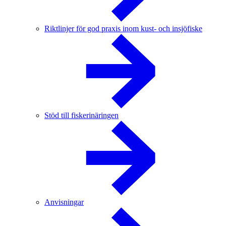
Riktlinjer för god praxis inom kust- och insjöfiske
Stöd till fiskerinäringen
Anvisningar