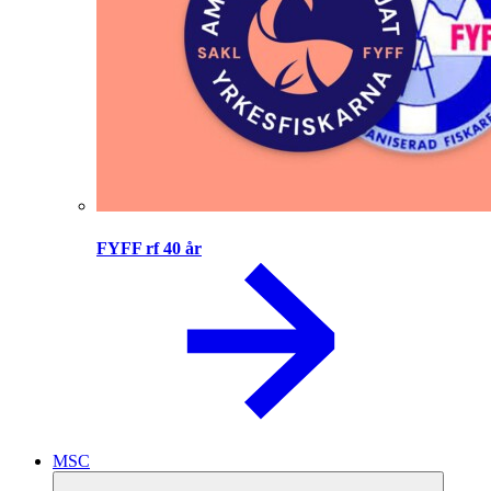
FYFF rf 40 år
MSC