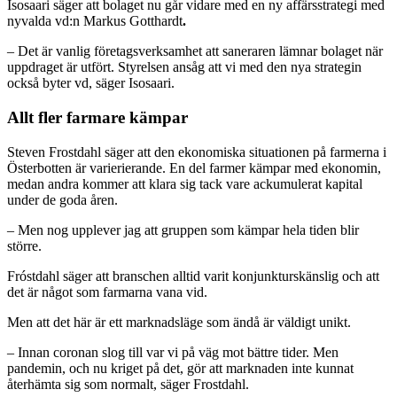
Isosaari säger att bolaget nu går vidare med en ny affärsstrategi med
nyvalda vd:n Markus Gotthardt
.
– Det är vanlig företagsverksamhet att saneraren lämnar bolaget när
uppdraget är utfört. Styrelsen ansåg att vi med den nya strategin
också byter vd, säger Isosaari.
Allt fler farmare kämpar
Steven Frostdahl säger att den ekonomiska situationen på farmerna i
Österbotten är varierierande. En del farmer kämpar med ekonomin,
medan andra kommer att klara sig tack vare ackumulerat kapital
under de goda åren.
– Men nog upplever jag att gruppen som kämpar hela tiden blir
större.
Fróstdahl säger att branschen alltid varit konjunkturskänslig och att
det är något som farmarna vana vid.
Men att det här är ett marknadsläge som ändå är väldigt unikt.
– Innan coronan slog till var vi på väg mot bättre tider. Men
pandemin, och nu kriget på det, gör att marknaden inte kunnat
återhämta sig som normalt, säger Frostdahl.