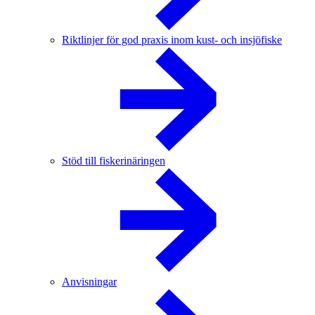
Riktlinjer för god praxis inom kust- och insjöfiske
Stöd till fiskerinäringen
Anvisningar