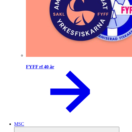
FYFF rf 40 år
MSC