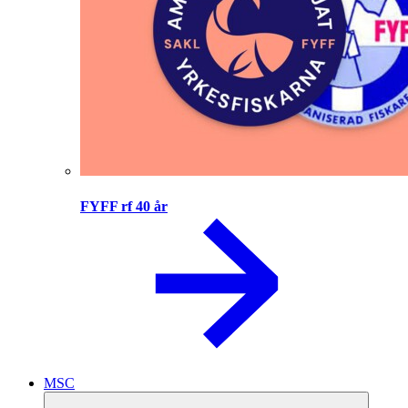
FYFF rf 40 år
MSC