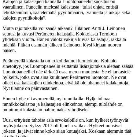
Kalojen ja kalastajien kannalta Luontopaneelin suositus on
vaarallinen. Paneelin mielestä kalastusta ”tulisi ohjata entistä
tehokkaammin, säätelemällä pyyntimääriä, -välineitä ja aikoja sekä
kalojen pyyntikokoja”.
Mutta rajoituksilla voi saada aikaan? Iiiläinen Antti J. Leinonen
seurasi ja kuvasi Perämeren kalastajia Kokkolasta Tornioon
yhdeksän vuotta. Hänen valokuvakirja kuvaa kalastajia, iäkkäitä
miehiä. Pitkän etsinnän jälkeen Leinonen löysi kirjaan nuoren
naisen.
Perämerellä kalastajia on jo kohdannut luontokato. Kohtalo
sinetöityy, jos Luontopaneelin esittämiä lisärajoituksia aletaan säätää.
Luontopaneeli ei näe tärkeää osaa meren muutosta. Se ei tarkastele
hylkeitä, jotka ovat aina kuuluneet Perämeren luontoon. Ne ovat
olleet osa kalastajien elinkeinoa, eivätkä ole uhanneet kalakantoja.
Nyt tilanne on päinvastainen.
Ennen hylje oli avomerellä, nyt rannikolla. Hylje tuhoaa
rannikkokalastoa ja kalastajien elinkeinoa, aiempi tulolähde on
muuttunut kalastajan pahimmaksi viholliseksi.
Uusi, erityisen tuhoisa asia arvokaloille on, kun hylkeet työntyvät
myös jokeen. Syksy 2017 oli Iijoella vaikea. Hylkeet nousivat
jokeen, ja jäivät sinne koko siian kutuajaksi. Koskaan aiemmin tätä
ei oltu koettu.