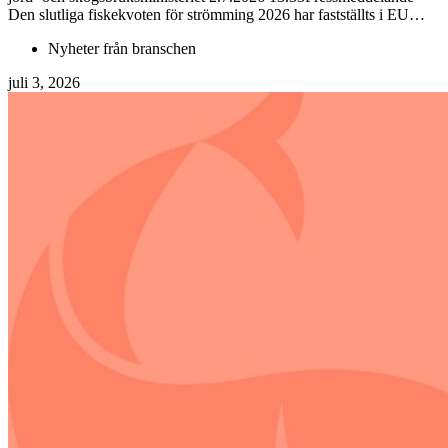
Den slutliga fiskekvoten för strömming 2026 har fastställts i EU…
Nyheter från branschen
juli 3, 2026