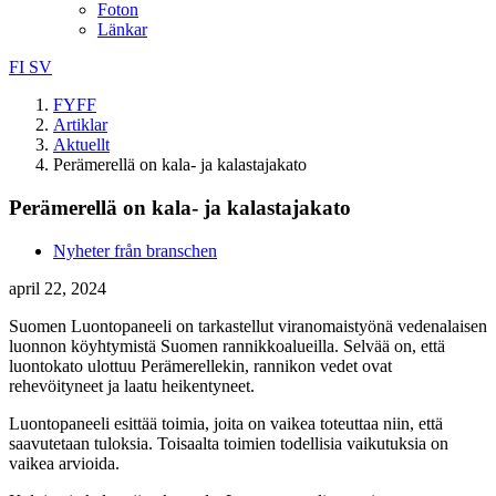
Foton
Länkar
FI
SV
FYFF
Artiklar
Aktuellt
Perämerellä on kala- ja kalastajakato
Perämerellä on kala- ja kalastajakato
Nyheter från branschen
april 22, 2024
Suomen Luontopaneeli on tarkastellut viranomaistyönä vedenalaisen
luonnon köyhtymistä Suomen rannikkoalueilla. Selvää on, että
luontokato ulottuu Perämerellekin, rannikon vedet ovat
rehevöityneet ja laatu heikentyneet.
Luontopaneeli esittää toimia, joita on vaikea toteuttaa niin, että
saavutetaan tuloksia. Toisaalta toimien todellisia vaikutuksia on
vaikea arvioida.