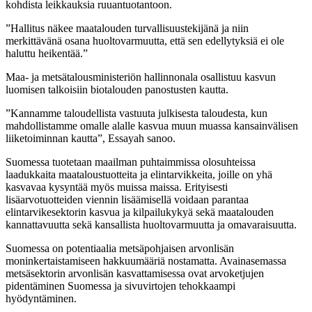
kohdista leikkauksia ruuantuotantoon.
”Hallitus näkee maatalouden turvallisuustekijänä ja niin
merkittävänä osana huoltovarmuutta, että sen edellytyksiä ei ole
haluttu heikentää.”
Maa- ja metsätalousministeriön hallinnonala osallistuu kasvun
luomisen talkoisiin biotalouden panostusten kautta.
”Kannamme taloudellista vastuuta julkisesta taloudesta, kun
mahdollistamme omalle alalle kasvua muun muassa kansainvälisen
liiketoiminnan kautta”, Essayah sanoo.
Suomessa tuotetaan maailman puhtaimmissa olosuhteissa
laadukkaita maataloustuotteita ja elintarvikkeita, joille on yhä
kasvavaa kysyntää myös muissa maissa. Erityisesti
lisäarvotuotteiden viennin lisäämisellä voidaan parantaa
elintarvikesektorin kasvua ja kilpailukykyä sekä maatalouden
kannattavuutta sekä kansallista huoltovarmuutta ja omavaraisuutta.
Suomessa on potentiaalia metsäpohjaisen arvonlisän
moninkertaistamiseen hakkuumääriä nostamatta. Avainasemassa
metsäsektorin arvonlisän kasvattamisessa ovat arvoketjujen
pidentäminen Suomessa ja sivuvirtojen tehokkaampi
hyödyntäminen.