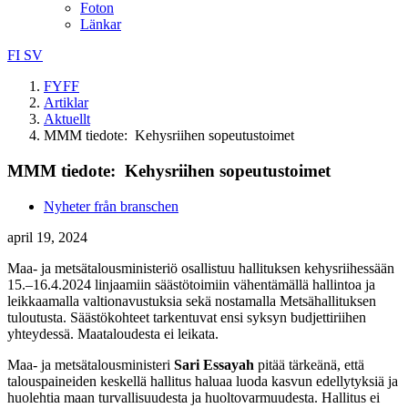
Foton
Länkar
FI
SV
FYFF
Artiklar
Aktuellt
MMM tiedote: Kehysriihen sopeutustoimet
MMM tiedote: Kehysriihen sopeutustoimet
Nyheter från branschen
april 19, 2024
Maa- ja metsätalousministeriö osallistuu hallituksen kehysriihessään
15.–16.4.2024 linjaamiin säästötoimiin vähentämällä hallintoa ja
leikkaamalla valtionavustuksia sekä nostamalla Metsähallituksen
tuloutusta. Säästökohteet tarkentuvat ensi syksyn budjettiriihen
yhteydessä. Maataloudesta ei leikata.
Maa- ja metsätalousministeri
Sari Essayah
pitää tärkeänä, että
talouspaineiden keskellä hallitus haluaa luoda kasvun edellytyksiä ja
huolehtia maan turvallisuudesta ja huoltovarmuudesta. Hallitus ei