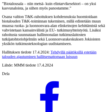
”Biotalousala – niin metsä- kuin elintarvikesektori – on yksi
kasvunaloista, ja siihen myös panostamme.”
Osana valtion T&K-rahoituksen kohdennuksia huomioidaan
biotalouden T&K-toiminnan tukeminen, millä edistetään muun
muassa ruoka- ja luonnonvara-alan elinkeinojen kehittämistä sekä
vahvistetaan kansainvälistä ja EU- tutkimusyhteistyötä. Lisäksi
rahoitusta suunnataan hallinnonalan tutkimuslaitosten
tutkijatohtoriohjelmiin sekä Luonnonvarakeskuksen Jokioisten
yksikön tutkimusteknologian uudistamiseen.
Hallituksen tiedote 17.4.2024:
Tehdyillä päätöksillä estetään
talouden ajautuminen hallitsemattomaan luisuun
Lähde: MMM tiedote 17.4.2024
Dela