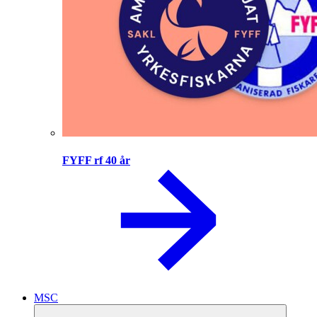
FYFF rf 40 år
MSC