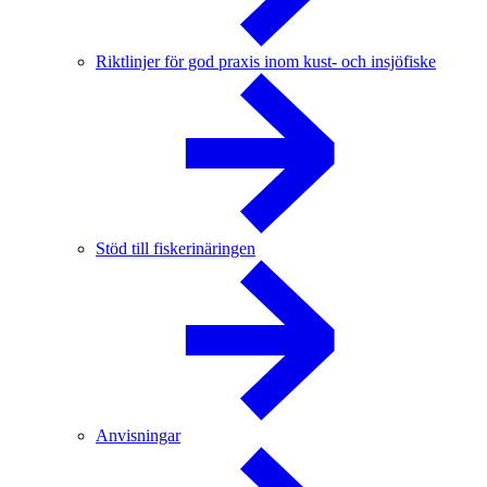
Riktlinjer för god praxis inom kust- och insjöfiske
Stöd till fiskerinäringen
Anvisningar