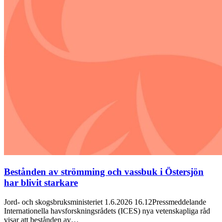
Bestånden av strömming och vassbuk i Östersjön
har blivit starkare
Jord- och skogsbruksministeriet 1.6.2026 16.12Pressmeddelande
Internationella havsforskningsrådets (ICES) nya vetenskapliga råd
visar att bestånden av…