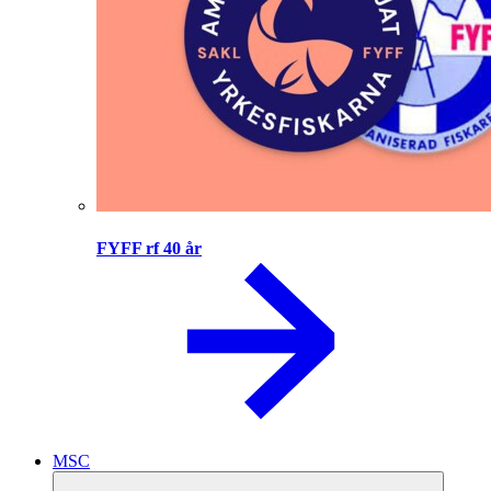
FYFF rf 40 år
MSC