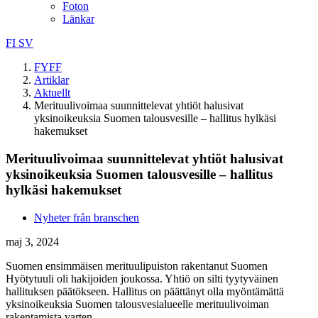
Foton
Länkar
FI
SV
FYFF
Artiklar
Aktuellt
Merituulivoimaa suunnittelevat yhtiöt halusivat
yksinoikeuksia Suomen talousvesille – hallitus hylkäsi
hakemukset
Merituulivoimaa suunnittelevat yhtiöt halusivat
yksinoikeuksia Suomen talousvesille – hallitus
hylkäsi hakemukset
Nyheter från branschen
maj 3, 2024
Suomen ensimmäisen merituulipuiston rakentanut Suomen
Hyötytuuli oli hakijoiden joukossa. Yhtiö on silti tyytyväinen
hallituksen päätökseen. Hallitus on päättänyt olla myöntämättä
yksinoikeuksia Suomen talousvesialueelle merituulivoiman
rakentamista varten.