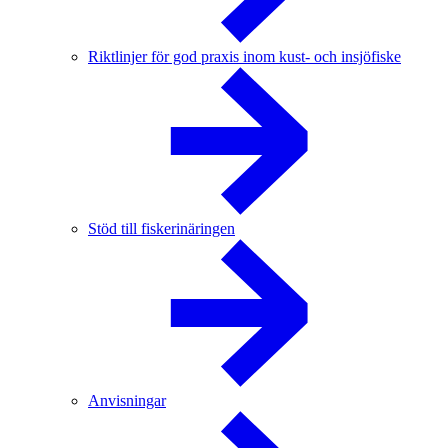
Riktlinjer för god praxis inom kust- och insjöfiske
Stöd till fiskerinäringen
Anvisningar