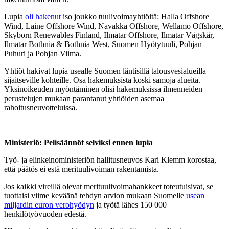
Lupia
oli hakenut
iso joukko tuulivoimayhtiöitä: Halla Offshore
Wind, Laine Offshore Wind, Navakka Offshore, Wellamo Offshore,
Skyborn Renewables Finland, Ilmatar Offshore, Ilmatar Vågskär,
Ilmatar Bothnia & Bothnia West, Suomen Hyötytuuli, Pohjan
Puhuri ja Pohjan Viima.
Yhtiöt hakivat lupia usealle Suomen läntisillä talousvesialueilla
sijaitseville kohteille. Osa hakemuksista koski samoja alueita.
Yksinoikeuden myöntäminen olisi hakemuksissa ilmenneiden
perustelujen mukaan parantanut yhtiöiden asemaa
rahoitusneuvotteluissa.
Ministeriö: Pelisäännöt selviksi ennen lupia
Työ- ja elinkeinoministeriön hallitusneuvos Kari Klemm korostaa,
että päätös ei estä merituulivoiman rakentamista.
Jos kaikki vireillä olevat merituulivoimahankkeet toteutuisivat, se
tuottaisi viime keväänä tehdyn arvion mukaan Suomelle
usean
miljardin euron verohyödyn
ja työtä lähes 150 000
henkilötyövuoden edestä.