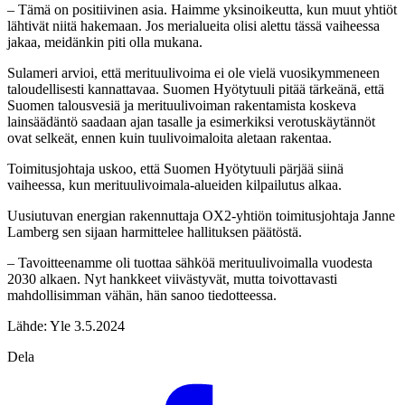
– Tämä on positiivinen asia. Haimme yksinoikeutta, kun muut yhtiöt
lähtivät niitä hakemaan. Jos merialueita olisi alettu tässä vaiheessa
jakaa, meidänkin piti olla mukana.
Sulameri arvioi, että merituulivoima ei ole vielä vuosikymmeneen
taloudellisesti kannattavaa. Suomen Hyötytuuli pitää tärkeänä, että
Suomen talousvesiä ja merituulivoiman rakentamista koskeva
lainsäädäntö saadaan ajan tasalle ja esimerkiksi verotuskäytännöt
ovat selkeät, ennen kuin tuulivoimaloita aletaan rakentaa.
Toimitusjohtaja uskoo, että Suomen Hyötytuuli pärjää siinä
vaiheessa, kun merituulivoimala-alueiden kilpailutus alkaa.
Uusiutuvan energian rakennuttaja OX2-yhtiön toimitusjohtaja Janne
Lamberg sen sijaan harmittelee hallituksen päätöstä.
– Tavoitteenamme oli tuottaa sähköä merituulivoimalla vuodesta
2030 alkaen. Nyt hankkeet viivästyvät, mutta toivottavasti
mahdollisimman vähän, hän sanoo tiedotteessa.
Lähde: Yle 3.5.2024
Dela