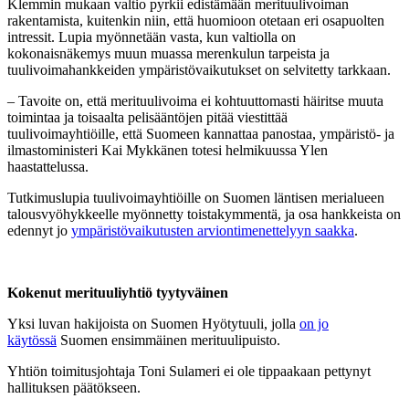
Klemmin mukaan valtio pyrkii edistämään merituulivoiman
rakentamista, kuitenkin niin, että huomioon otetaan eri osapuolten
intressit. Lupia myönnetään vasta, kun valtiolla on
kokonaisnäkemys muun muassa merenkulun tarpeista ja
tuulivoimahankkeiden ympäristövaikutukset on selvitetty tarkkaan.
– Tavoite on, että merituulivoima ei kohtuuttomasti häiritse muuta
toimintaa ja toisaalta pelisääntöjen pitää viestittää
tuulivoimayhtiöille, että Suomeen kannattaa panostaa, ympäristö- ja
ilmastoministeri Kai Mykkänen totesi helmikuussa Ylen
haastattelussa.
Tutkimuslupia tuulivoimayhtiöille on Suomen läntisen merialueen
talousvyöhykkeelle myönnetty toistakymmentä, ja osa hankkeista on
edennyt jo
ympäristövaikutusten arviontimenettelyyn saakka
.
Kokenut merituuliyhtiö tyytyväinen
Yksi luvan hakijoista on Suomen Hyötytuuli, jolla
on jo
käytössä
Suomen ensimmäinen merituulipuisto.
Yhtiön toimitusjohtaja Toni Sulameri ei ole tippaakaan pettynyt
hallituksen päätökseen.