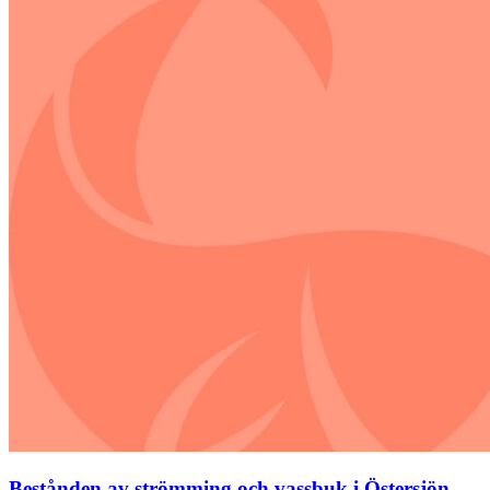
Bestånden av strömming och vassbuk i Östersjön