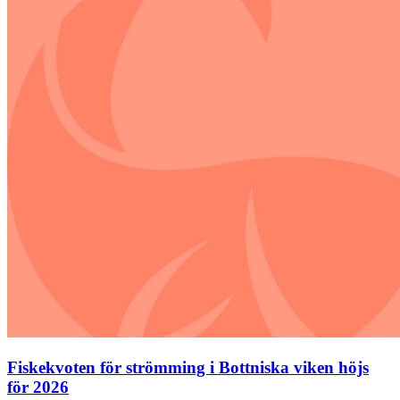
Fiskekvoten för strömming i Bottniska viken höjs
för 2026